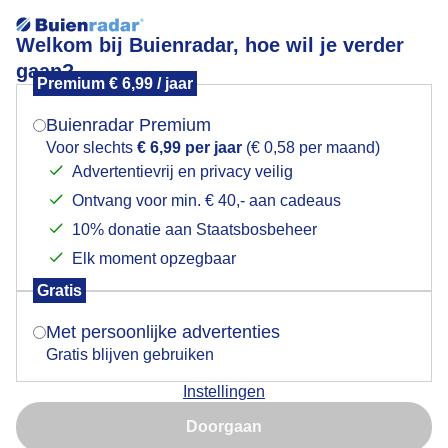
Welkom bij Buienradar, hoe wil je verder
gaan?
Premium € 6,99 / jaar
Mogen we je locatie gebruiken voor het
Vandaag is het blauw
weer?
Buienradar Premium
Voor slechts
€ 6,99 per jaar
(€ 0,58 per maand)
Advertentievrij en privacy veilig
Ontvang voor min. € 40,- aan cadeaus
Indien je hier nog geen akkoord op hebt gegeven,
verschijnt er zo een pop-up uit je browser waarin
10% donatie aan Staatsbosbeheer
deze toestemming gevraagd wordt.
Elk moment opzegbaar
Gratis
Is goed, toon de popup
Met persoonlijke advertenties
Gratis blijven gebruiken
Zojuist Nog steeds stralend blauw
Instellingen
Nu niet, misschien later
Door: Dilia van Zon
Gemaakt: 25-05-2026, 27x bekeken
Doorgaan
Gebruik je Safari en wil je niet elke dag deze pop-up zien?