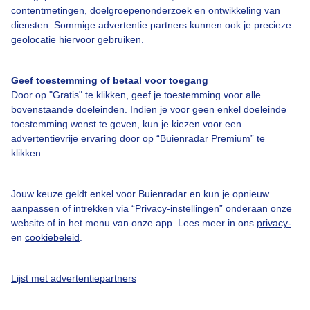
contentmetingen, doelgroepenonderzoek en ontwikkeling van
diensten. Sommige advertentie partners kunnen ook je precieze
Over Buienradar
geolocatie hiervoor gebruiken.
Bedrijfsgegevens
Geef toestemming of betaal voor toegang
Veelgestelde vragen
Door op "Gratis" te klikken, geef je toestemming voor alle
bovenstaande doeleinden. Indien je voor geen enkel doeleinde
Contact
toestemming wenst te geven, kun je kiezen voor een
advertentievrije ervaring door op “Buienradar Premium” te
Toegankelijkheid
klikken.
Gebruikersvoorwaarden
Adverteren
Jouw keuze geldt enkel voor Buienradar en kun je opnieuw
aanpassen of intrekken via “Privacy-instellingen” onderaan onze
Buienradar Team
website of in het menu van onze app. Lees meer in ons
privacy-
Privacy beleid
en
cookiebeleid
.
Cookie beleid
Lijst met advertentiepartners
Privacy instellingen
Gratis weerdata