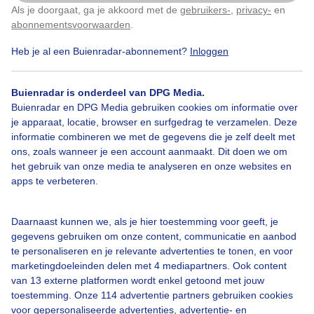
Als je doorgaat, ga je akkoord met de
gebruikers-
,
privacy-
en
Klik
hier
om dit aan te passen
abonnementsvoorwaarden
.
Heb je al een Buienradar-abonnement?
Inloggen
Blauwelucht
Geenwolkjeaandelucht
Geenwolkjeaandehemel
Buienradar is onderdeel van DPG Media.
Buienradar en DPG Media gebruiken cookies om informatie over
je apparaat, locatie, browser en surfgedrag te verzamelen. Deze
informatie combineren we met de gegevens die je zelf deelt met
Bekijk slideshow
ons, zoals wanneer je een account aanmaakt. Dit doen we om
het gebruik van onze media te analyseren en onze websites en
apps te verbeteren.
Daarnaast kunnen we, als je hier toestemming voor geeft, je
gegevens gebruiken om onze content, communicatie en aanbod
Een moment geduld aub...
te personaliseren en je relevante advertenties te tonen, en voor
marketingdoeleinden delen met 4 mediapartners. Ook content
van 13 externe platformen wordt enkel getoond met jouw
toestemming. Onze 114 advertentie partners gebruiken cookies
voor gepersonaliseerde advertenties, advertentie- en