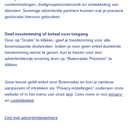
contentmetingen, doelgroepenonderzoek en ontwikkeling van
diensten. Sommige advertentie partners kunnen ook je precieze
Over Buienradar
geolocatie hiervoor gebruiken.
Bedrijfsgegevens
Geef toestemming of betaal voor toegang
Veelgestelde vragen
Door op "Gratis" te klikken, geef je toestemming voor alle
bovenstaande doeleinden. Indien je voor geen enkel doeleinde
Contact
toestemming wenst te geven, kun je kiezen voor een
advertentievrije ervaring door op “Buienradar Premium” te
Toegankelijkheid
klikken.
Gebruikersvoorwaarden
Adverteren
Jouw keuze geldt enkel voor Buienradar en kun je opnieuw
aanpassen of intrekken via “Privacy-instellingen” onderaan onze
Buienradar Team
website of in het menu van onze app. Lees meer in ons
privacy-
Privacy beleid
en
cookiebeleid
.
Cookie beleid
Lijst met advertentiepartners
Privacy instellingen
Gratis weerdata