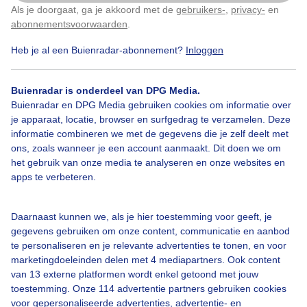
Als je doorgaat, ga je akkoord met de
gebruikers-
,
privacy-
en
Klik
hier
om dit aan te passen
abonnementsvoorwaarden
.
Heb je al een Buienradar-abonnement?
Inloggen
Blauwelucht
Geenwolkjeaandelucht
Geenwolkjeaandehemel
Buienradar is onderdeel van DPG Media.
Buienradar en DPG Media gebruiken cookies om informatie over
je apparaat, locatie, browser en surfgedrag te verzamelen. Deze
informatie combineren we met de gegevens die je zelf deelt met
Bekijk slideshow
ons, zoals wanneer je een account aanmaakt. Dit doen we om
het gebruik van onze media te analyseren en onze websites en
apps te verbeteren.
Daarnaast kunnen we, als je hier toestemming voor geeft, je
gegevens gebruiken om onze content, communicatie en aanbod
Een moment geduld aub...
te personaliseren en je relevante advertenties te tonen, en voor
marketingdoeleinden delen met 4 mediapartners. Ook content
van 13 externe platformen wordt enkel getoond met jouw
toestemming. Onze 114 advertentie partners gebruiken cookies
voor gepersonaliseerde advertenties, advertentie- en