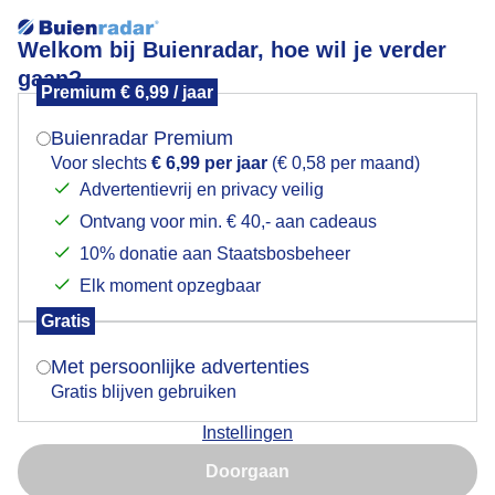
Welkom bij Buienradar, hoe wil je verder
gaan?
Premium € 6,99 / jaar
Mogen we je locatie gebruiken voor het
Geen wolkje aan de lucht
weer?
Buienradar Premium
Voor slechts
€ 6,99 per jaar
(€ 0,58 per maand)
Advertentievrij en privacy veilig
Ontvang voor min. € 40,- aan cadeaus
Indien je hier nog geen akkoord op hebt gegeven,
verschijnt er zo een pop-up uit je browser waarin
10% donatie aan Staatsbosbeheer
deze toestemming gevraagd wordt.
Elk moment opzegbaar
Gratis
Is goed, toon de popup
Met persoonlijke advertenties
Gratis blijven gebruiken
Zojuist
Instellingen
Nu niet, misschien later
Door: Dilia van Zon
Gemaakt: 25-05-2026, 24x bekeken
Doorgaan
Gebruik je Safari en wil je niet elke dag deze pop-up zien?