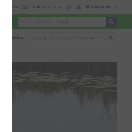
tie:
Files
| Treinmeldingen
Mijn Account
22
13
foto & video: