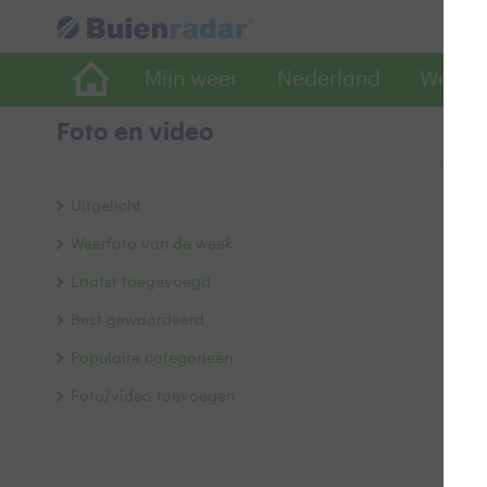
Mijn weer
Nederland
Wereld
Foto en video
M
Uitgelicht
Weerfoto van de week
Laatst toegevoegd
Best gewaardeerd
Populaire categorieën
Foto/video toevoegen