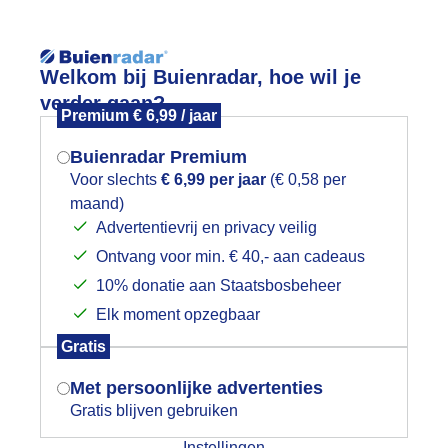
Reisinforma
wijd
Foto en video
Weerzine
Welkom bij Buienradar, hoe wil je
verder gaan?
Premium € 6,99 / jaar
Zoeken in 
Buienradar Premium
Voor slechts
€ 6,99 per jaar
(€ 0,58 per
oeder eend met haar kroost
maand)
Mogen we je locatie gebruiken voor
Advertentievrij en privacy veilig
het weer?
Ontvang voor min. € 40,- aan cadeaus
10% donatie aan Staatsbosbeheer
Elk moment opzegbaar
Indien je hier nog geen akkoord op hebt
Gratis
gegeven, verschijnt er zo een pop-up uit
je browser waarin deze toestemming
Met persoonlijke advertenties
gevraagd wordt.
Gratis blijven gebruiken
Instellingen