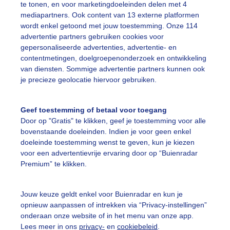
te tonen, en voor marketingdoeleinden delen met 4
mediapartners. Ook content van 13 externe platformen
wordt enkel getoond met jouw toestemming. Onze 114
advertentie partners gebruiken cookies voor
gepersonaliseerde advertenties, advertentie- en
contentmetingen, doelgroepenonderzoek en ontwikkeling
Een moment geduld
van diensten. Sommige advertentie partners kunnen ook
je precieze geolocatie hiervoor gebruiken.
Geef toestemming of betaal voor toegang
uienradar
Mijn weer
Door op "Gratis" te klikken, geef je toestemming voor alle
bovenstaande doeleinden. Indien je voor geen enkel
fsgegevens
De Bilt
doeleinde toestemming wenst te geven, kun je kiezen
voor een advertentievrije ervaring door op “Buienradar
stelde vragen
Premium” te klikken.
t
elijkheid
Jouw keuze geldt enkel voor Buienradar en kun je
opnieuw aanpassen of intrekken via “Privacy-instellingen”
kersvoorwaarden
onderaan onze website of in het menu van onze app.
eren
Lees meer in ons
privacy-
en
cookiebeleid
.