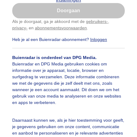
Is goed, toon de popup
Doorgaan
Nu niet, misschien later
Als je doorgaat, ga je akkoord met de
gebruikers-
,
privacy-
en
abonnementsvoorwaarden
.
Gebruik je Safari en wil je niet elke dag deze pop-up
zien?
Heb je al een Buienradar-abonnement?
Inloggen
Klik
hier
om dit aan te passen
Buienradar is onderdeel van DPG Media.
Buienradar en DPG Media gebruiken cookies om
informatie over je apparaat, locatie, browser en
surfgedrag te verzamelen. Deze informatie combineren
mooi om te zien
we met de gegevens die je zelf deelt met ons, zoals
wanneer je een account aanmaakt. Dit doen we om het
r: Mark Klos
Gemaakt: 24-05-2026, 214x bekeken
gebruik van onze media te analyseren en onze websites
en apps te verbeteren.
end
Lente
Dieren
Daarnaast kunnen we, als je hier toestemming voor geeft,
je gegevens gebruiken om onze content, communicatie
en aanbod te personaliseren en je relevante advertenties
ekijk slideshow