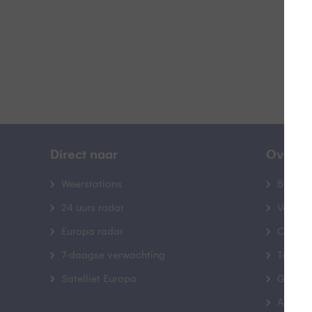
Direct naar
Over B
Weerstations
Bedrij
24 uurs radar
Veelge
Europa radar
Contac
7-daagse verwachting
Toegank
Satelliet Europa
Gebrui
Advert