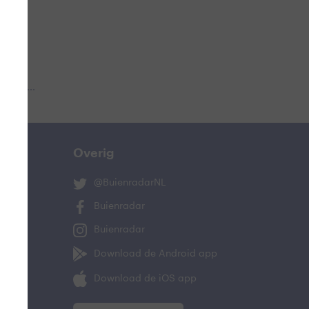
 aub...
Overig
@BuienradarNL
Buienradar
Buienradar
Download de Android app
Download de iOS app