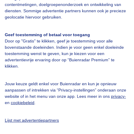
contentmetingen, doelgroepenonderzoek en ontwikkeling van
diensten. Sommige advertentie partners kunnen ook je precieze
Over Buienradar
geolocatie hiervoor gebruiken.
Bedrijfsgegevens
Geef toestemming of betaal voor toegang
Veelgestelde vragen
Door op "Gratis" te klikken, geef je toestemming voor alle
bovenstaande doeleinden. Indien je voor geen enkel doeleinde
Contact
toestemming wenst te geven, kun je kiezen voor een
Toegankelijkheid
advertentievrije ervaring door op “Buienradar Premium” te
klikken.
Gebruikersvoorwaarden
Adverteren
Jouw keuze geldt enkel voor Buienradar en kun je opnieuw
aanpassen of intrekken via “Privacy-instellingen” onderaan onze
Buienradar Team
website of in het menu van onze app. Lees meer in ons
privacy-
Privacy beleid
en
cookiebeleid
.
Cookie beleid
Lijst met advertentiepartners
Privacy instellingen
Gratis weerdata