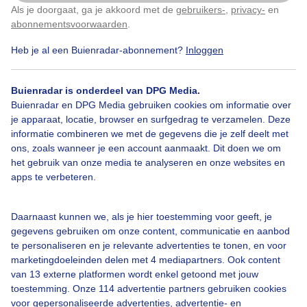
Als je doorgaat, ga je akkoord met de
gebruikers-
,
privacy-
en
Klik
hier
om dit aan te passen
Door: Sandra Romijn
Gemaakt: 23-05-2026, 37x bekeken
abonnementsvoorwaarden
.
Heb je al een Buienradar-abonnement?
Inloggen
Knobbelzwanen
Lente
Buienradar is onderdeel van DPG Media.
Buienradar en DPG Media gebruiken cookies om informatie over
je apparaat, locatie, browser en surfgedrag te verzamelen. Deze
informatie combineren we met de gegevens die je zelf deelt met
Bekijk slideshow
ons, zoals wanneer je een account aanmaakt. Dit doen we om
het gebruik van onze media te analyseren en onze websites en
apps te verbeteren.
Daarnaast kunnen we, als je hier toestemming voor geeft, je
Een moment geduld aub...
gegevens gebruiken om onze content, communicatie en aanbod
te personaliseren en je relevante advertenties te tonen, en voor
marketingdoeleinden delen met 4 mediapartners. Ook content
van 13 externe platformen wordt enkel getoond met jouw
toestemming. Onze 114 advertentie partners gebruiken cookies
voor gepersonaliseerde advertenties, advertentie- en