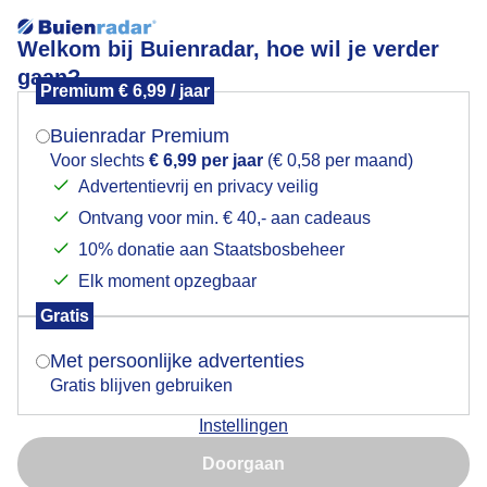
Welkom bij Buienradar, hoe wil je verder
gaan?
Premium € 6,99 / jaar
Mogen we je locatie gebruiken voor het
Familie knobbelzwaan
weer?
Buienradar Premium
Voor slechts
€ 6,99 per jaar
(€ 0,58 per maand)
Advertentievrij en privacy veilig
Ontvang voor min. € 40,- aan cadeaus
Indien je hier nog geen akkoord op hebt gegeven,
verschijnt er zo een pop-up uit je browser waarin
10% donatie aan Staatsbosbeheer
deze toestemming gevraagd wordt.
Elk moment opzegbaar
Gratis
Is goed, toon de popup
Met persoonlijke advertenties
Gratis blijven gebruiken
Instellingen
Nu niet, misschien later
Familie knobbelzwaan Knobbelzwaan Lente Natuur
Doorgaan
Gebruik je Safari en wil je niet elke dag deze pop-up zien?