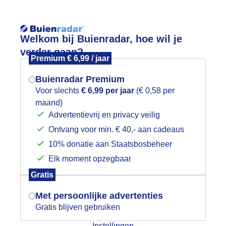
Reisinforma
Welkom bij Buienradar, hoe wil je
verder gaan?
Premium € 6,99 / jaar
Buienradar Premium
Voor slechts
€ 6,99 per jaar
(€ 0,58 per
wijd
Foto en video
Weerzine
maand)
Mogen we je locatie gebruiken voor
Advertentievrij en privacy veilig
het weer?
Zoeken in 
Ontvang voor min. € 40,- aan cadeaus
10% donatie aan Staatsbosbeheer
eer opklaringen
Elk moment opzegbaar
Indien je hier nog geen akkoord op hebt
Gratis
gegeven, verschijnt er zo een pop-up uit
je browser waarin deze toestemming
Met persoonlijke advertenties
gevraagd wordt.
Gratis blijven gebruiken
Instellingen