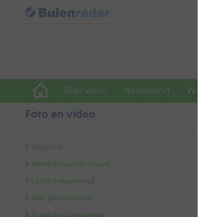
Mijn weer
Nederland
Wereld
Foto en video
M
Uitgelicht
Weerfoto van de maand
Laatst toegevoegd
Best gewaardeerd
Populaire categorieën