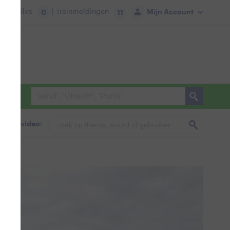
tie:
Files
| Treinmeldingen
Mijn Account
0
11
foto & video: