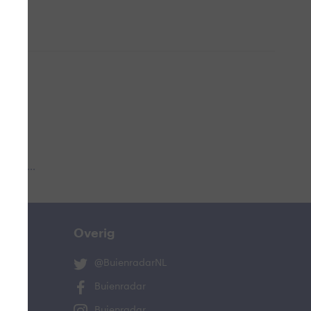
 aub...
Overig
@BuienradarNL
Buienradar
Buienradar