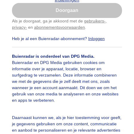
Is goed, toon de popup
Doorgaan
Nu niet, misschien later
Als je doorgaat, ga je akkoord met de
gebruikers-
,
privacy-
en
abonnementsvoorwaarden
.
Gebruik je Safari en wil je niet elke dag deze pop-up
zien?
Heb je al een Buienradar-abonnement?
Inloggen
Klik
hier
om dit aan te passen
Buienradar is onderdeel van DPG Media.
Buienradar en DPG Media gebruiken cookies om
informatie over je apparaat, locatie, browser en
surfgedrag te verzamelen. Deze informatie combineren
we met de gegevens die je zelf deelt met ons, zoals
wanneer je een account aanmaakt. Dit doen we om het
gebruik van onze media te analyseren en onze websites
en apps te verbeteren.
dsurfers krijgen les
Daarnaast kunnen we, als je hier toestemming voor geeft,
je gegevens gebruiken om onze content, communicatie
r: Regina Vastenhout
Gemaakt: 20-05-2026, 118x bekeken
en aanbod te personaliseren en je relevante advertenties