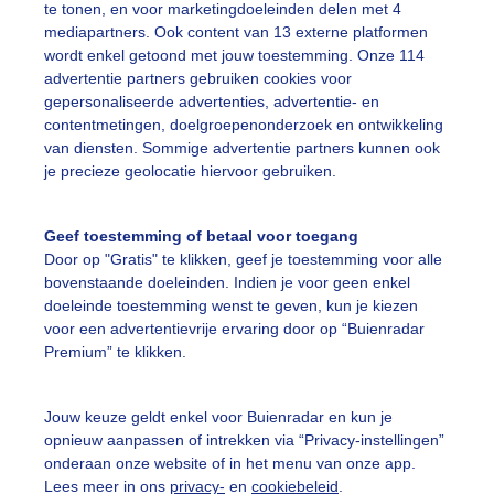
te tonen, en voor marketingdoeleinden delen met 4
mediapartners. Ook content van 13 externe platformen
pklaringen
Windsurfers
Wind
wordt enkel getoond met jouw toestemming. Onze 114
advertentie partners gebruiken cookies voor
gepersonaliseerde advertenties, advertentie- en
ekijk slideshow
contentmetingen, doelgroepenonderzoek en ontwikkeling
van diensten. Sommige advertentie partners kunnen ook
je precieze geolocatie hiervoor gebruiken.
Geef toestemming of betaal voor toegang
Door op "Gratis" te klikken, geef je toestemming voor alle
Een moment geduld
bovenstaande doeleinden. Indien je voor geen enkel
doeleinde toestemming wenst te geven, kun je kiezen
voor een advertentievrije ervaring door op “Buienradar
Premium” te klikken.
uienradar
Mijn weer
Jouw keuze geldt enkel voor Buienradar en kun je
fsgegevens
De Bilt
opnieuw aanpassen of intrekken via “Privacy-instellingen”
stelde vragen
onderaan onze website of in het menu van onze app.
Lees meer in ons
privacy-
en
cookiebeleid
.
t