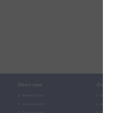
O
B
Direct naar
Over B
Weerstations
Bedrij
24 uurs radar
Veelge
Europa radar
Contac