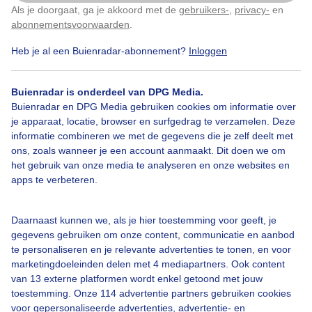
Als je doorgaat, ga je akkoord met de
gebruikers-
,
privacy-
en
Klik
hier
om dit aan te passen
abonnementsvoorwaarden
.
Door: Regina Vastenhout
Gemaakt: 20-05-2026, 366x bekeken
Heb je al een Buienradar-abonnement?
Inloggen
5
Buienradar is onderdeel van DPG Media.
Jongegrauwegansje
Buienradar en DPG Media gebruiken cookies om informatie over
je apparaat, locatie, browser en surfgedrag te verzamelen. Deze
informatie combineren we met de gegevens die je zelf deelt met
ons, zoals wanneer je een account aanmaakt. Dit doen we om
Bekijk slideshow
het gebruik van onze media te analyseren en onze websites en
apps te verbeteren.
Daarnaast kunnen we, als je hier toestemming voor geeft, je
gegevens gebruiken om onze content, communicatie en aanbod
te personaliseren en je relevante advertenties te tonen, en voor
Een moment geduld aub...
marketingdoeleinden delen met 4 mediapartners. Ook content
van 13 externe platformen wordt enkel getoond met jouw
toestemming. Onze 114 advertentie partners gebruiken cookies
voor gepersonaliseerde advertenties, advertentie- en