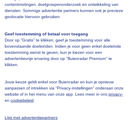
contentmetingen, doelgroepenonderzoek en ontwikkeling van
diensten. Sommige advertentie partners kunnen ook je precieze
geolocatie hiervoor gebruiken.
Over Buienradar
Geef toestemming of betaal voor toegang
Bedrijfsgegevens
Door op "Gratis" te klikken, geef je toestemming voor alle
bovenstaande doeleinden. Indien je voor geen enkel doeleinde
Veelgestelde vragen
toestemming wenst te geven, kun je kiezen voor een
Contact
advertentievrije ervaring door op “Buienradar Premium” te
klikken.
Toegankelijkheid
Gebruikersvoorwaarden
Jouw keuze geldt enkel voor Buienradar en kun je opnieuw
Adverteren
aanpassen of intrekken via “Privacy-instellingen” onderaan onze
website of in het menu van onze app. Lees meer in ons
privacy-
Buienradar Team
en
cookiebeleid
.
Privacy beleid
Cookie beleid
Lijst met advertentiepartners
Privacy instellingen