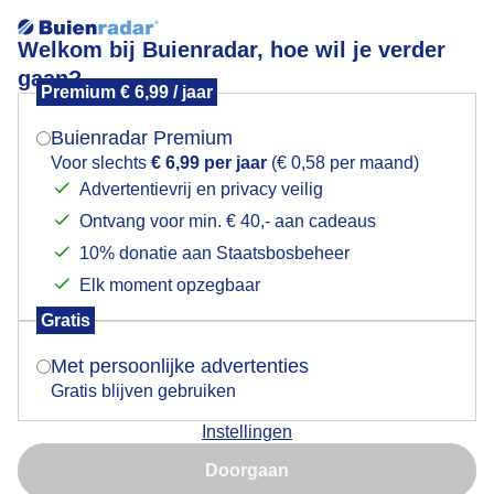
Welkom bij Buienradar, hoe wil je verder
gaan?
Premium € 6,99 / jaar
Mogen we je locatie gebruiken voor het
Jonge grauwe gansje
weer?
Buienradar Premium
Voor slechts
€ 6,99 per jaar
(€ 0,58 per maand)
Advertentievrij en privacy veilig
Ontvang voor min. € 40,- aan cadeaus
Indien je hier nog geen akkoord op hebt gegeven,
verschijnt er zo een pop-up uit je browser waarin
10% donatie aan Staatsbosbeheer
deze toestemming gevraagd wordt.
Elk moment opzegbaar
Gratis
Is goed, toon de popup
Met persoonlijke advertenties
Gratis blijven gebruiken
Hij leeft bij water en open (gras)land of moeras. Hij
Instellingen
eet gras, plantenwortels, zaden en vruchten en in de
Nu niet, misschien later
winter ook oogstresten als mais, aardappelen en
Doorgaan
granen.
Gebruik je Safari en wil je niet elke dag deze pop-up zien?