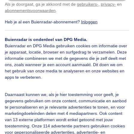
Als je doorgaat, ga je akkoord met de
gebruikers-
,
privacy-
en
Klik
hier
om dit aan te passen
abonnementsvoorwaarden
.
Heb je al een Buienradar-abonnement?
Inloggen
Alpaca
S
Wolken
Wind
Buienradar is onderdeel van DPG Media.
Buienradar en DPG Media gebruiken cookies om informatie over
je apparaat, locatie, browser en surfgedrag te verzamelen. Deze
Bekijk slideshow
informatie combineren we met de gegevens die je zelf deelt met
ons, zoals wanneer je een account aanmaakt. Dit doen we om
het gebruik van onze media te analyseren en onze websites en
apps te verbeteren.
Een moment geduld aub...
Daarnaast kunnen we, als je hier toestemming voor geeft, je
gegevens gebruiken om onze content, communicatie en aanbod
te personaliseren en je relevante advertenties te tonen, en voor
marketingdoeleinden delen met 4 mediapartners. Ook content
van 13 externe platformen wordt enkel getoond met jouw
toestemming. Onze 114 advertentie partners gebruiken cookies
voor gepersonaliseerde advertenties, advertentie- en