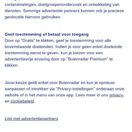
contentmetingen, doelgroepenonderzoek en ontwikkeling van
Over Buienradar
diensten. Sommige advertentie partners kunnen ook je precieze
geolocatie hiervoor gebruiken.
Bedrijfsgegevens
Veelgestelde vragen
Geef toestemming of betaal voor toegang
Door op "Gratis" te klikken, geef je toestemming voor alle
Contact
bovenstaande doeleinden. Indien je voor geen enkel doeleinde
Toegankelijkheid
toestemming wenst te geven, kun je kiezen voor een
advertentievrije ervaring door op “Buienradar Premium” te
Gebruikersvoorwaarden
klikken.
Adverteren
Buienradar Team
Jouw keuze geldt enkel voor Buienradar en kun je opnieuw
aanpassen of intrekken via “Privacy-instellingen” onderaan onze
Privacy beleid
website of in het menu van onze app. Lees meer in ons
privacy-
en
cookiebeleid
.
Cookie beleid
Privacy instellingen
Lijst met advertentiepartners
Gratis weerdata