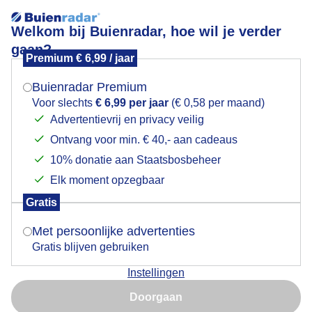
Welkom bij Buienradar, hoe wil je verder
gaan?
Premium € 6,99 / jaar
Mogen we je locatie gebruiken voor het
Alpaca's in vriendelijke bewolktelucht met wind
weer?
Buienradar Premium
Voor slechts
€ 6,99 per jaar
(€ 0,58 per maand)
Advertentievrij en privacy veilig
Ontvang voor min. € 40,- aan cadeaus
Indien je hier nog geen akkoord op hebt gegeven,
verschijnt er zo een pop-up uit je browser waarin
10% donatie aan Staatsbosbeheer
deze toestemming gevraagd wordt.
Elk moment opzegbaar
Gratis
Is goed, toon de popup
Met persoonlijke advertenties
Gratis blijven gebruiken
Eindelijk weer eens droog, alpaca's in vriendelijke
Instellingen
bewolktelucht en wind
Nu niet, misschien later
Doorgaan
Door: Astrid Wiessner Hoog
Gemaakt: 20-05-2026, 46x bekeken
Gebruik je Safari en wil je niet elke dag deze pop-up zien?