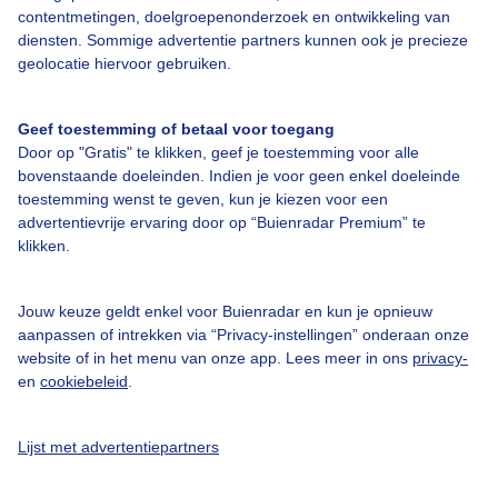
Bedrijfsgegevens
contentmetingen, doelgroepenonderzoek en ontwikkeling van
diensten. Sommige advertentie partners kunnen ook je precieze
Veelgestelde vragen
geolocatie hiervoor gebruiken.
Contact
Toegankelijkheid
Geef toestemming of betaal voor toegang
Door op "Gratis" te klikken, geef je toestemming voor alle
Gebruikersvoorwaarden
bovenstaande doeleinden. Indien je voor geen enkel doeleinde
Adverteren
toestemming wenst te geven, kun je kiezen voor een
advertentievrije ervaring door op “Buienradar Premium” te
Buienradar Team
klikken.
Privacy beleid
Cookie beleid
Jouw keuze geldt enkel voor Buienradar en kun je opnieuw
aanpassen of intrekken via “Privacy-instellingen” onderaan onze
Privacy instellingen
website of in het menu van onze app. Lees meer in ons
privacy-
en
cookiebeleid
.
Gratis weerdata
@BuienradarNL
Lijst met advertentiepartners
Buienradar