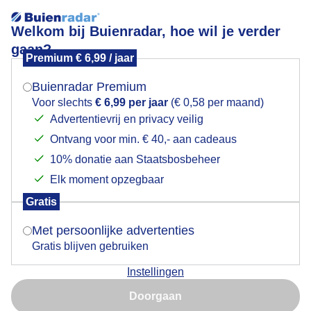
Welkom bij Buienradar, hoe wil je verder
gaan?
Premium € 6,99 / jaar
Mogen we je locatie gebruiken voor het
Veel bewolking
weer?
Buienradar Premium
Voor slechts
€ 6,99 per jaar
(€ 0,58 per maand)
Advertentievrij en privacy veilig
Ontvang voor min. € 40,- aan cadeaus
Indien je hier nog geen akkoord op hebt gegeven,
verschijnt er zo een pop-up uit je browser waarin
10% donatie aan Staatsbosbeheer
deze toestemming gevraagd wordt.
Elk moment opzegbaar
Gratis
Is goed, toon de popup
Goedemiddag
Met persoonlijke advertenties
Gratis blijven gebruiken
Door: Johan Klos
Gemaakt: 20-05-2026, 69x bekeken
Instellingen
Nu niet, misschien later
Doorgaan
Gebruik je Safari en wil je niet elke dag deze pop-up zien?