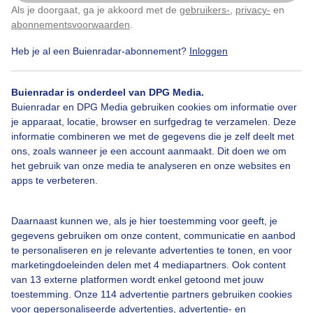
Als je doorgaat, ga je akkoord met de
gebruikers-
,
privacy-
en
Klik
hier
om dit aan te passen
Droog
Weer
Rustig_weer
Wolken
abonnementsvoorwaarden
.
Heb je al een Buienradar-abonnement?
Inloggen
Bekijk slideshow
Buienradar is onderdeel van DPG Media.
Buienradar en DPG Media gebruiken cookies om informatie over
je apparaat, locatie, browser en surfgedrag te verzamelen. Deze
informatie combineren we met de gegevens die je zelf deelt met
ons, zoals wanneer je een account aanmaakt. Dit doen we om
het gebruik van onze media te analyseren en onze websites en
Een moment geduld aub...
apps te verbeteren.
Daarnaast kunnen we, als je hier toestemming voor geeft, je
gegevens gebruiken om onze content, communicatie en aanbod
te personaliseren en je relevante advertenties te tonen, en voor
marketingdoeleinden delen met 4 mediapartners. Ook content
Over Buienradar
van 13 externe platformen wordt enkel getoond met jouw
toestemming. Onze 114 advertentie partners gebruiken cookies
voor gepersonaliseerde advertenties, advertentie- en