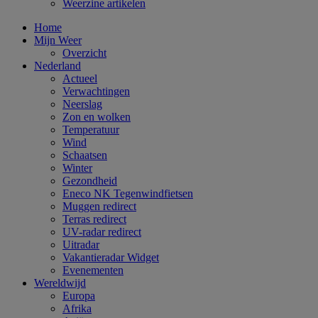
Weerzine artikelen
Home
Mijn Weer
Overzicht
Nederland
Actueel
Verwachtingen
Neerslag
Zon en wolken
Temperatuur
Wind
Schaatsen
Winter
Gezondheid
Eneco NK Tegenwindfietsen
Muggen redirect
Terras redirect
UV-radar redirect
Uitradar
Vakantieradar Widget
Evenementen
Wereldwijd
Europa
Afrika