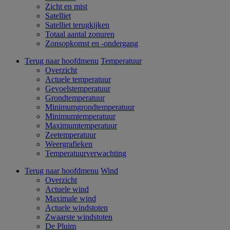
Zicht en mist
Satelliet
Satelliet terugkijken
Totaal aantal zonuren
Zonsopkomst en -ondergang
Terug naar hoofdmenu
Temperatuur
Overzicht
Actuele temperatuur
Gevoelstemperatuur
Grondtemperatuur
Minimumgrondtemperatuur
Minimumtemperatuur
Maximumtemperatuur
Zeetemperatuur
Weergrafieken
Temperatuurverwachting
Terug naar hoofdmenu
Wind
Overzicht
Actuele wind
Maximale wind
Actuele windstoten
Zwaarste windstoten
De Pluim