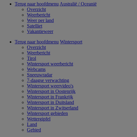
Terug naar hoofdmenu
Australië / Oceanië
Overzicht
Weerbericht
Weer per land
Satelliet
Vakantieweer
Terug naar hoofdmenu
Wintersport
Overzicht
Weerbericht
Tirol
Wintersport weerbericht
Webcams
Sneeuwradar
7-daagse verwachting
Wintersport weervideo's
Wintersport in Oostenrijk
Wintersport in Frankrijk
Wintersport in Duitsland
Wintersport in Zwitserland
Wintersport gebieden
Wettergipfel
Land
Gebied