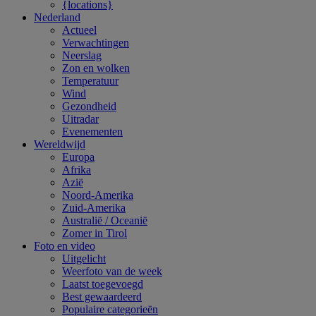
{locations}
Nederland
Actueel
Verwachtingen
Neerslag
Zon en wolken
Temperatuur
Wind
Gezondheid
Uitradar
Evenementen
Wereldwijd
Europa
Afrika
Azië
Noord-Amerika
Zuid-Amerika
Australië / Oceanië
Zomer in Tirol
Foto en video
Uitgelicht
Weerfoto van de week
Laatst toegevoegd
Best gewaardeerd
Populaire categorieën