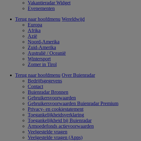
Vakantieradar Widget
Evenementen
Terug naar hoofdmenu
Wereldwijd
Europa
Afrika
Azië
Noord-Amerika
Zuid-Amerika
Australië / Oceanië
Wintersport
Zomer in Tirol
Terug naar hoofdmenu
Over Buienradar
Bedrijfsgegevens
Contact
Buienradar Bronnen
Gebruikersvoorwaarden
Gebruikersvoorwaarden Buienradar Premium
Privacy- en cookiestatement
Toegankelijkheidsverklaring
Toegankelijkheid bij Buienradar
Armoedefonds actievoorwaarden
Veelgestelde vragen
Veelgestelde vragen (Apps)