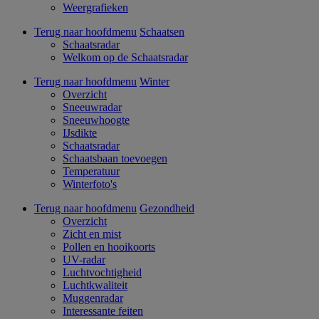
Weergrafieken
Terug naar hoofdmenu
Schaatsen
Schaatsradar
Welkom op de Schaatsradar
Terug naar hoofdmenu
Winter
Overzicht
Sneeuwradar
Sneeuwhoogte
IJsdikte
Schaatsradar
Schaatsbaan toevoegen
Temperatuur
Winterfoto's
Terug naar hoofdmenu
Gezondheid
Overzicht
Zicht en mist
Pollen en hooikoorts
UV-radar
Luchtvochtigheid
Luchtkwaliteit
Muggenradar
Interessante feiten