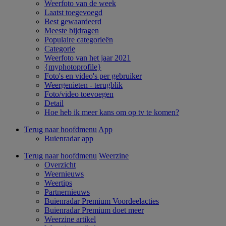
Weerfoto van de week
Laatst toegevoegd
Best gewaardeerd
Meeste bijdragen
Populaire categorieën
Categorie
Weerfoto van het jaar 2021
{myphotoprofile}
Foto's en video's per gebruiker
Weergenieten - terugblik
Foto/video toevoegen
Detail
Hoe heb ik meer kans om op tv te komen?
Terug naar hoofdmenu
App
Buienradar app
Terug naar hoofdmenu
Weerzine
Overzicht
Weernieuws
Weertips
Partnernieuws
Buienradar Premium Voordeelacties
Buienradar Premium doet meer
Weerzine artikel