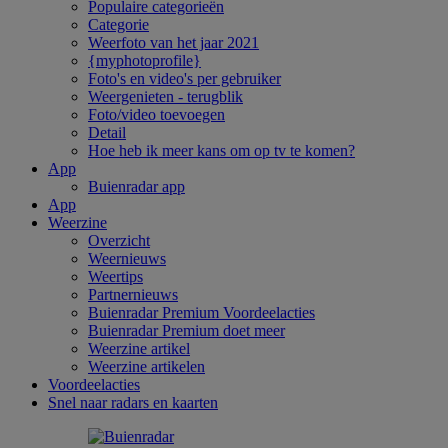
Populaire categorieën
Categorie
Weerfoto van het jaar 2021
{myphotoprofile}
Foto's en video's per gebruiker
Weergenieten - terugblik
Foto/video toevoegen
Detail
Hoe heb ik meer kans om op tv te komen?
App
Buienradar app
App
Weerzine
Overzicht
Weernieuws
Weertips
Partnernieuws
Buienradar Premium Voordeelacties
Buienradar Premium doet meer
Weerzine artikel
Weerzine artikelen
Voordeelacties
Snel naar radars en kaarten