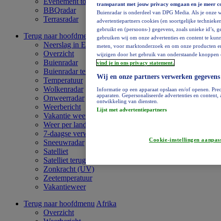
Evenement toevoegen
transparant met jouw privacy omgaan en je meer c
BBQradar
Buienradar is onderdeel van DPG Media. Als je onze w
Terrasradar
advertentiepartners cookies (en soortgelijke technieken
gebruikt en (persoons-) gegevens, zoals unieke id’s, 
Terug naar hoofdmenu
Europa
gebruiken wij om onze advertenties en content te kunn
Neerslag in Europa
meten, voor marktonderzoek en om onze producten en di
Overzicht
wijzigen door het gebruik van onderstaande knoppen o
Buienradar
vind je in ons privacy statement.
Buienradar terugkijken
Wij en onze partners verwerken gegevens
Temperatuur
Wolkenradar
Informatie op een apparaat opslaan en/of openen. Prec
apparaten. Gepersonaliseerde advertenties en content
Onweerradar
ontwikkeling van diensten.
Weerbericht
Lijst met advertentiepartners
Vakantie weervideo
Weer per land
7-daagse verwachting
Cookie-instellingen aanpas
Sneeuwradar
Satelliet
Satelliet terugkijken
Zonkracht (UV)
Zeetemperatuur
Vakantieweer
Terug naar hoofdmenu
Afrika
Overzicht