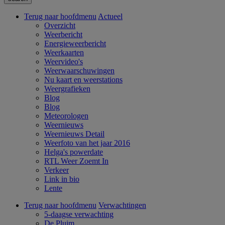
Terug naar hoofdmenu
Actueel
Overzicht
Weerbericht
Energieweerbericht
Weerkaarten
Weervideo's
Weerwaarschuwingen
Nu kaart en weerstations
Weergrafieken
Blog
Blog
Meteorologen
Weernieuws
Weernieuws Detail
Weerfoto van het jaar 2016
Helga's powerdate
RTL Weer Zoemt In
Verkeer
Link in bio
Lente
Terug naar hoofdmenu
Verwachtingen
5-daagse verwachting
De Pluim