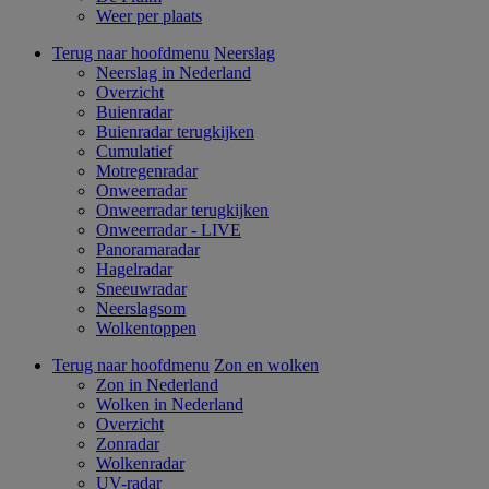
Weer per plaats
Terug naar hoofdmenu
Neerslag
Neerslag in Nederland
Overzicht
Buienradar
Buienradar terugkijken
Cumulatief
Motregenradar
Onweerradar
Onweerradar terugkijken
Onweerradar - LIVE
Panoramaradar
Hagelradar
Sneeuwradar
Neerslagsom
Wolkentoppen
Terug naar hoofdmenu
Zon en wolken
Zon in Nederland
Wolken in Nederland
Overzicht
Zonradar
Wolkenradar
UV-radar