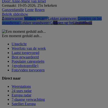
Door: Anne-Marie van Iersel
Gemaakt: 19-05-2026, 25x bekeken
Ganzenfamilie
Lente
Regen
Bekijk slideshow
Zonnewarmte
Wolken en zon
Lekker zomerweer
Genieten op het
strandterras
Lekker strandweer
Genieten op het strandterras
Een moment geduld aub...
Uitgelicht
Weerfoto van de week
Laatst toegevoegd
Best gewaardeerd
Populaire categorieën
{myphotoprofile}
Foto/video toevoegen
Direct naar
Weerstations
24 uurs radar
Europa radar
7-daagse verwachting
Satelliet Europa