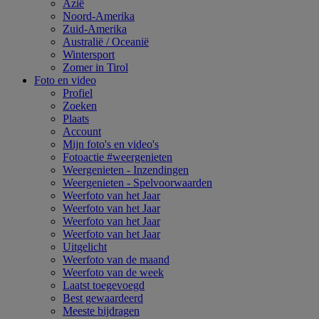
Azië
Noord-Amerika
Zuid-Amerika
Australië / Oceanië
Wintersport
Zomer in Tirol
Foto en video
Profiel
Zoeken
Plaats
Account
Mijn foto's en video's
Fotoactie #weergenieten
Weergenieten - Inzendingen
Weergenieten - Spelvoorwaarden
Weerfoto van het Jaar
Weerfoto van het Jaar
Weerfoto van het Jaar
Weerfoto van het Jaar
Uitgelicht
Weerfoto van de maand
Weerfoto van de week
Laatst toegevoegd
Best gewaardeerd
Meeste bijdragen