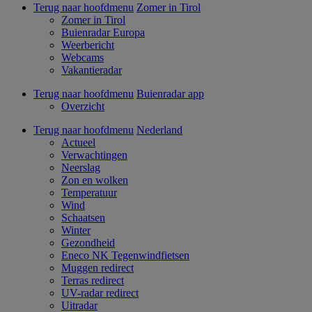
Terug naar hoofdmenu
Zomer in Tirol
Zomer in Tirol
Buienradar Europa
Weerbericht
Webcams
Vakantieradar
Terug naar hoofdmenu
Buienradar app
Overzicht
Terug naar hoofdmenu
Nederland
Actueel
Verwachtingen
Neerslag
Zon en wolken
Temperatuur
Wind
Schaatsen
Winter
Gezondheid
Eneco NK Tegenwindfietsen
Muggen redirect
Terras redirect
UV-radar redirect
Uitradar