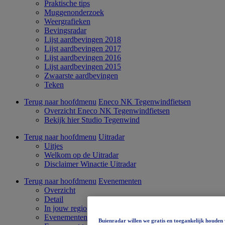
Praktische tips
Muggenonderzoek
Weergrafieken
Bevingsradar
Lijst aardbevingen 2018
Lijst aardbevingen 2017
Lijst aardbevingen 2016
Lijst aardbevingen 2015
Zwaarste aardbevingen
Teken
Terug naar hoofdmenu
Eneco NK Tegenwindfietsen
Overzicht Eneco NK Tegenwindfietsen
Bekijk hier Studio Tegenwind
Terug naar hoofdmenu
Uitradar
Uitjes
Welkom op de Uitradar
Disclaimer Winactie Uitradar
Terug naar hoofdmenu
Evenementen
Overzicht
Detail
In jouw regio
Evenementen kaart
Buienradar willen we gratis en toegankelijk houden 