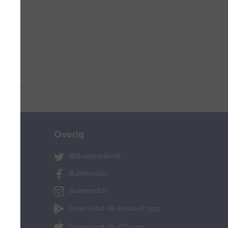
 aub...
Overig
@BuienradarNL
Buienradar
Buienradar
Download de Android app
Download de iOS app