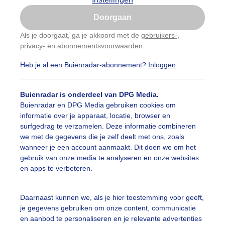
Is goed, toon de popup
Doorgaan
Nu niet, misschien later
Als je doorgaat, ga je akkoord met de
gebruikers-
,
privacy-
en
abonnementsvoorwaarden
.
Gebruik je Safari en wil je niet elke dag deze pop-up
zien?
Heb je al een Buienradar-abonnement?
Inloggen
Klik
hier
om dit aan te passen
Buienradar is onderdeel van DPG Media.
Buienradar en DPG Media gebruiken cookies om
informatie over je apparaat, locatie, browser en
surfgedrag te verzamelen. Deze informatie combineren
we met de gegevens die je zelf deelt met ons, zoals
wanneer je een account aanmaakt. Dit doen we om het
gebruik van onze media te analyseren en onze websites
en apps te verbeteren.
Daarnaast kunnen we, als je hier toestemming voor geeft,
r: ria brasser
Gemaakt: 19-05-2026, 61x bekeken
je gegevens gebruiken om onze content, communicatie
en aanbod te personaliseren en je relevante advertenties