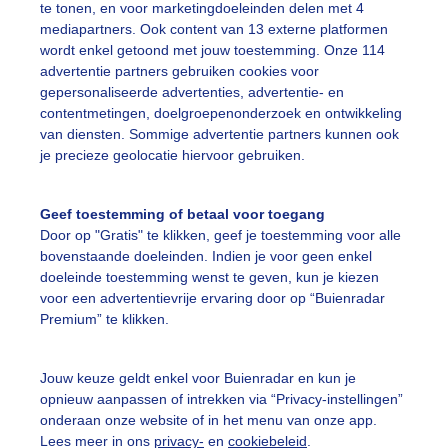
te tonen, en voor marketingdoeleinden delen met 4
mediapartners. Ook content van 13 externe platformen
ekijk slideshow
wordt enkel getoond met jouw toestemming. Onze 114
advertentie partners gebruiken cookies voor
gepersonaliseerde advertenties, advertentie- en
contentmetingen, doelgroepenonderzoek en ontwikkeling
van diensten. Sommige advertentie partners kunnen ook
je precieze geolocatie hiervoor gebruiken.
Een moment geduld
Geef toestemming of betaal voor toegang
Door op "Gratis" te klikken, geef je toestemming voor alle
bovenstaande doeleinden. Indien je voor geen enkel
uienradar
Mijn weer
doeleinde toestemming wenst te geven, kun je kiezen
voor een advertentievrije ervaring door op “Buienradar
fsgegevens
De Bilt
Premium” te klikken.
stelde vragen
t
Jouw keuze geldt enkel voor Buienradar en kun je
opnieuw aanpassen of intrekken via “Privacy-instellingen”
elijkheid
onderaan onze website of in het menu van onze app.
Lees meer in ons
privacy-
en
cookiebeleid
.
kersvoorwaarden