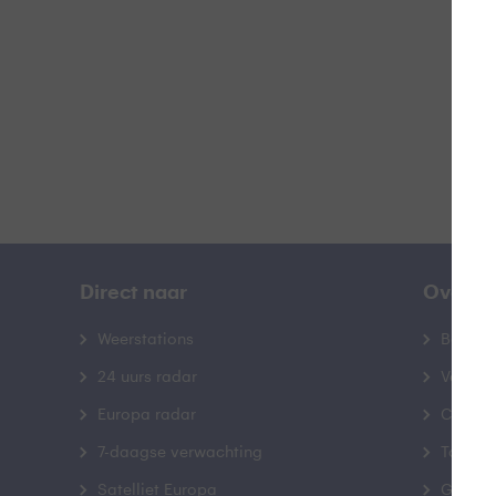
B
Direct naar
Over B
Weerstations
Bedrij
24 uurs radar
Veelge
Europa radar
Contac
7-daagse verwachting
Toegank
Satelliet Europa
Gebrui