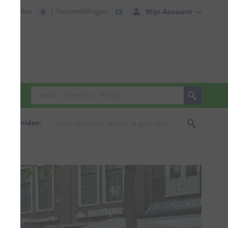
tie:
Files
| Treinmeldingen
Mijn Account
9
13
foto & video: