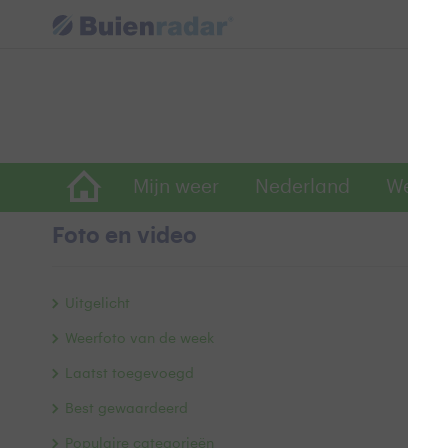
Mijn weer
Nederland
Wereld
Foto en video
R
Uitgelicht
Weerfoto van de week
Laatst toegevoegd
Best gewaardeerd
Populaire categorieën