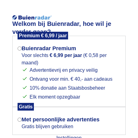
Reisinforma
Welkom bij Buienradar, hoe wil je
verder gaan?
Premium € 6,99 / jaar
Buienradar Premium
Voor slechts
€ 6,99 per jaar
(€ 0,58 per
wijd
Foto en video
Weerzine
maand)
Mogen we je locatie gebruiken voor
Advertentievrij en privacy veilig
het weer?
Zoeken in 
Ontvang voor min. € 40,- aan cadeaus
10% donatie aan Staatsbosbeheer
egenachtig en parapluweer
Elk moment opzegbaar
Indien je hier nog geen akkoord op hebt
Gratis
gegeven, verschijnt er zo een pop-up uit
je browser waarin deze toestemming
Met persoonlijke advertenties
gevraagd wordt.
Gratis blijven gebruiken
Instellingen