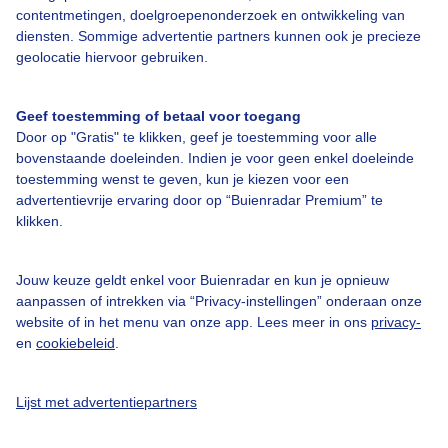
Over Buienradar
contentmetingen, doelgroepenonderzoek en ontwikkeling van
diensten. Sommige advertentie partners kunnen ook je precieze
geolocatie hiervoor gebruiken.
Bedrijfsgegevens
Veelgestelde vragen
Geef toestemming of betaal voor toegang
Door op "Gratis" te klikken, geef je toestemming voor alle
Contact
bovenstaande doeleinden. Indien je voor geen enkel doeleinde
Toegankelijkheid
toestemming wenst te geven, kun je kiezen voor een
advertentievrije ervaring door op “Buienradar Premium” te
Gebruikersvoorwaarden
klikken.
Adverteren
Buienradar Team
Jouw keuze geldt enkel voor Buienradar en kun je opnieuw
aanpassen of intrekken via “Privacy-instellingen” onderaan onze
Privacy beleid
website of in het menu van onze app. Lees meer in ons
privacy-
en
cookiebeleid
.
Cookie beleid
Privacy instellingen
Lijst met advertentiepartners
Gratis weerdata