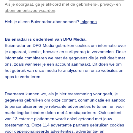
Als je doorgaat, ga je akkoord met de
gebruikers-
,
privacy-
en
Klik
hier
om dit aan te passen
abonnementsvoorwaarden
.
Heb je al een Buienradar-abonnement?
Inloggen
Boompieper
Duinen
Dieren
Buienradar is onderdeel van DPG Media.
Buienradar en DPG Media gebruiken cookies om informatie over
je apparaat, locatie, browser en surfgedrag te verzamelen. Deze
Bekijk slideshow
informatie combineren we met de gegevens die je zelf deelt met
ons, zoals wanneer je een account aanmaakt. Dit doen we om
het gebruik van onze media te analyseren en onze websites en
apps te verbeteren.
Een moment geduld aub...
Daarnaast kunnen we, als je hier toestemming voor geeft, je
gegevens gebruiken om onze content, communicatie en aanbod
te personaliseren en je relevante advertenties te tonen, en voor
marketingdoeleinden delen met 4 mediapartners. Ook content
van 13 externe platformen wordt enkel getoond met jouw
toestemming. Onze 114 advertentie partners gebruiken cookies
voor gepersonaliseerde advertenties, advertentie- en