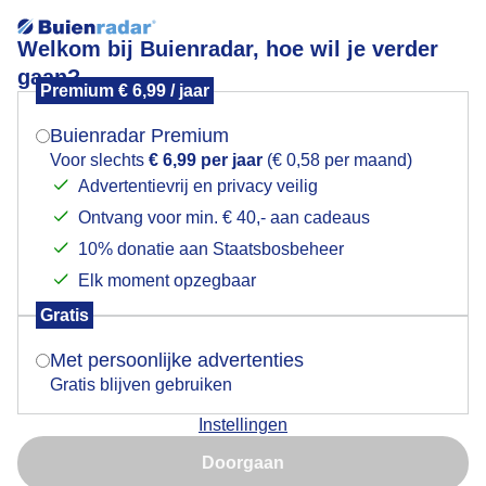
Welkom bij Buienradar, hoe wil je verder
gaan?
Premium € 6,99 / jaar
Mogen we je locatie gebruiken voor het
Boompieper op tak in het duin
weer?
Buienradar Premium
Voor slechts
€ 6,99 per jaar
(€ 0,58 per maand)
Advertentievrij en privacy veilig
Ontvang voor min. € 40,- aan cadeaus
Indien je hier nog geen akkoord op hebt gegeven,
verschijnt er zo een pop-up uit je browser waarin
10% donatie aan Staatsbosbeheer
deze toestemming gevraagd wordt.
Elk moment opzegbaar
Gratis
Is goed, toon de popup
Met persoonlijke advertenties
Gratis blijven gebruiken
Boven op een tak zat de prachtige Boompieper in de
Instellingen
duinen
Nu niet, misschien later
Doorgaan
Door: Carla Versteege
Gemaakt: 19-05-2026, 60x bekeken
Gebruik je Safari en wil je niet elke dag deze pop-up zien?