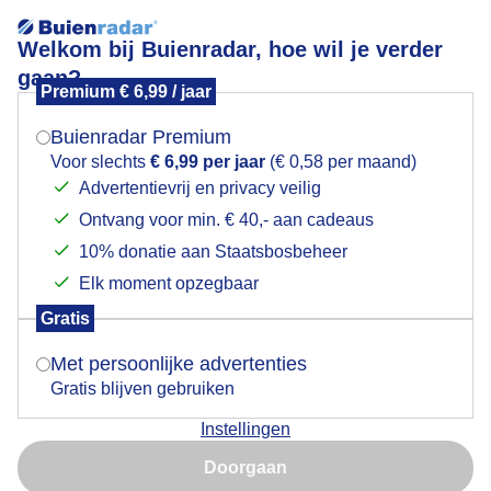
Welkom bij Buienradar, hoe wil je verder
gaan?
Premium € 6,99 / jaar
Mogen we je locatie gebruiken voor het
Een grijze windstille ochtend zonder zon
weer?
Buienradar Premium
Voor slechts
€ 6,99 per jaar
(€ 0,58 per maand)
Advertentievrij en privacy veilig
Ontvang voor min. € 40,- aan cadeaus
Indien je hier nog geen akkoord op hebt gegeven,
verschijnt er zo een pop-up uit je browser waarin
10% donatie aan Staatsbosbeheer
deze toestemming gevraagd wordt.
Elk moment opzegbaar
Gratis
Is goed, toon de popup
Met persoonlijke advertenties
Gratis blijven gebruiken
binnenvaartschip op de NieuweMaas vaart langs de
Instellingen
wolkenkrabbers
Nu niet, misschien later
Doorgaan
Door: Maddy Koster
Gemaakt: 19-05-2026, 28x bekeken
Gebruik je Safari en wil je niet elke dag deze pop-up zien?