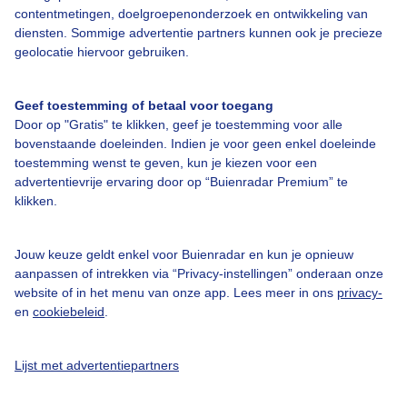
Over Buienradar
contentmetingen, doelgroepenonderzoek en ontwikkeling van
diensten. Sommige advertentie partners kunnen ook je precieze
geolocatie hiervoor gebruiken.
Bedrijfsgegevens
Veelgestelde vragen
Geef toestemming of betaal voor toegang
Door op "Gratis" te klikken, geef je toestemming voor alle
Contact
bovenstaande doeleinden. Indien je voor geen enkel doeleinde
Toegankelijkheid
toestemming wenst te geven, kun je kiezen voor een
advertentievrije ervaring door op “Buienradar Premium” te
Gebruikersvoorwaarden
klikken.
Adverteren
Buienradar Team
Jouw keuze geldt enkel voor Buienradar en kun je opnieuw
aanpassen of intrekken via “Privacy-instellingen” onderaan onze
Privacy beleid
website of in het menu van onze app. Lees meer in ons
privacy-
en
cookiebeleid
.
Cookie beleid
Privacy instellingen
Lijst met advertentiepartners
Gratis weerdata