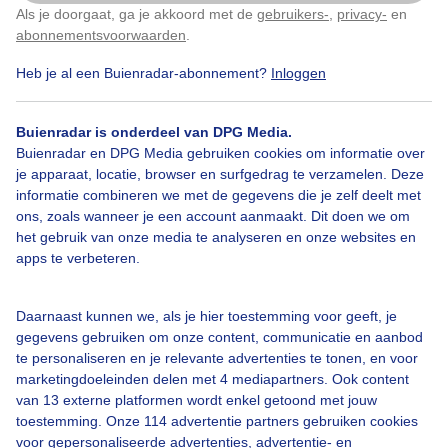
Als je doorgaat, ga je akkoord met de
gebruikers-
,
privacy-
en
Klik
hier
om dit aan te passen
abonnementsvoorwaarden
.
Heb je al een Buienradar-abonnement?
Inloggen
Wolkenkrabbers
Wolken
Wind
Buienradar is onderdeel van DPG Media.
Buienradar en DPG Media gebruiken cookies om informatie over
je apparaat, locatie, browser en surfgedrag te verzamelen. Deze
Bekijk slideshow
informatie combineren we met de gegevens die je zelf deelt met
ons, zoals wanneer je een account aanmaakt. Dit doen we om
het gebruik van onze media te analyseren en onze websites en
apps te verbeteren.
Een moment geduld aub...
Daarnaast kunnen we, als je hier toestemming voor geeft, je
gegevens gebruiken om onze content, communicatie en aanbod
te personaliseren en je relevante advertenties te tonen, en voor
marketingdoeleinden delen met 4 mediapartners. Ook content
van 13 externe platformen wordt enkel getoond met jouw
toestemming. Onze 114 advertentie partners gebruiken cookies
voor gepersonaliseerde advertenties, advertentie- en