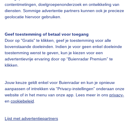
contentmetingen, doelgroepenonderzoek en ontwikkeling van
Over Buienradar
diensten. Sommige advertentie partners kunnen ook je precieze
geolocatie hiervoor gebruiken.
Bedrijfsgegevens
Geef toestemming of betaal voor toegang
Veelgestelde vragen
Door op "Gratis" te klikken, geef je toestemming voor alle
Contact
bovenstaande doeleinden. Indien je voor geen enkel doeleinde
toestemming wenst te geven, kun je kiezen voor een
Toegankelijkheid
advertentievrije ervaring door op “Buienradar Premium” te
Gebruikersvoorwaarden
klikken.
Adverteren
Jouw keuze geldt enkel voor Buienradar en kun je opnieuw
Buienradar Team
aanpassen of intrekken via “Privacy-instellingen” onderaan onze
website of in het menu van onze app. Lees meer in ons
privacy-
Privacy beleid
en
cookiebeleid
.
Cookie beleid
Privacy instellingen
Lijst met advertentiepartners
Gratis weerdata