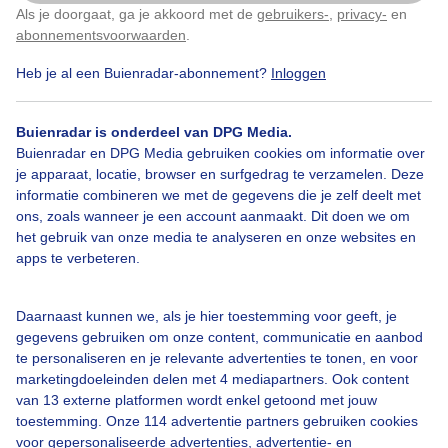
Als je doorgaat, ga je akkoord met de
gebruikers-
,
privacy-
en
Klik
hier
om dit aan te passen
abonnementsvoorwaarden
.
Door: Chris Meewis
Gemaakt: 18-05-2026, 40x bekeken
Heb je al een Buienradar-abonnement?
Inloggen
Buienradar is onderdeel van DPG Media.
Buienradar en DPG Media gebruiken cookies om informatie over
je apparaat, locatie, browser en surfgedrag te verzamelen. Deze
Bekijk slideshow
informatie combineren we met de gegevens die je zelf deelt met
ons, zoals wanneer je een account aanmaakt. Dit doen we om
het gebruik van onze media te analyseren en onze websites en
apps te verbeteren.
Daarnaast kunnen we, als je hier toestemming voor geeft, je
Een moment geduld aub...
gegevens gebruiken om onze content, communicatie en aanbod
te personaliseren en je relevante advertenties te tonen, en voor
marketingdoeleinden delen met 4 mediapartners. Ook content
van 13 externe platformen wordt enkel getoond met jouw
toestemming. Onze 114 advertentie partners gebruiken cookies
voor gepersonaliseerde advertenties, advertentie- en