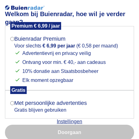
Welkom bij Buienradar, hoe wil je verder
gaan?
Premium € 6,99 / jaar
Mogen we je locatie gebruiken voor het
Voor deze jonge bosuil mag het snel zomer worden....
weer?
Leusden.
Buienradar Premium
Voor slechts
€ 6,99 per jaar
(€ 0,58 per maand)
Advertentievrij en privacy veilig
Ontvang voor min. € 40,- aan cadeaus
Indien je hier nog geen akkoord op hebt gegeven,
verschijnt er zo een pop-up uit je browser waarin
10% donatie aan Staatsbosbeheer
deze toestemming gevraagd wordt.
Elk moment opzegbaar
Gratis
Is goed, toon de popup
Met persoonlijke advertenties
Gratis blijven gebruiken
Instellingen
Nu niet, misschien later
Doorgaan
Gebruik je Safari en wil je niet elke dag deze pop-up zien?