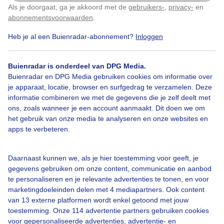
Als je doorgaat, ga je akkoord met de
gebruikers-
,
privacy-
en
Klik
hier
om dit aan te passen
abonnementsvoorwaarden
.
Door: Johan Klos
Gemaakt: 19-05-2026, 68x bekeken
Heb je al een Buienradar-abonnement?
Inloggen
Buienradar is onderdeel van DPG Media.
Maansikkel
Venus
Buienradar en DPG Media gebruiken cookies om informatie over
je apparaat, locatie, browser en surfgedrag te verzamelen. Deze
informatie combineren we met de gegevens die je zelf deelt met
ons, zoals wanneer je een account aanmaakt. Dit doen we om
Bekijk slideshow
het gebruik van onze media te analyseren en onze websites en
apps te verbeteren.
Daarnaast kunnen we, als je hier toestemming voor geeft, je
gegevens gebruiken om onze content, communicatie en aanbod
Een moment geduld aub...
te personaliseren en je relevante advertenties te tonen, en voor
marketingdoeleinden delen met 4 mediapartners. Ook content
van 13 externe platformen wordt enkel getoond met jouw
toestemming. Onze 114 advertentie partners gebruiken cookies
voor gepersonaliseerde advertenties, advertentie- en