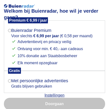
Welkom bij Buienradar, hoe wil je verder
gaan?
Premium € 6,99 / jaar
Mogen we je locatie gebruiken voor het
Lees meer.
weer?
Buienradar Premium
Maansikkel gaat onder met Venus erbij
Voor slechts
€ 6,99 per jaar
(€ 0,58 per maand)
Advertentievrij en privacy veilig
Ontvang voor min. € 40,- aan cadeaus
Indien je hier nog geen akkoord op hebt gegeven,
verschijnt er zo een pop-up uit je browser waarin
10% donatie aan Staatsbosbeheer
deze toestemming gevraagd wordt.
Elk moment opzegbaar
Gratis
Is goed, toon de popup
Met persoonlijke advertenties
Gratis blijven gebruiken
Instellingen
Nu niet, misschien later
Doorgaan
Goedemorgen
Gebruik je Safari en wil je niet elke dag deze pop-up zien?