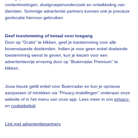
contentmetingen, doelgroepenonderzoek en ontwikkeling van
diensten. Sommige advertentie partners kunnen ook je precieze
geolocatie hiervoor gebruiken.
Over Buienradar
Geef toestemming of betaal voor toegang
Bedrijfsgegevens
Door op "Gratis" te klikken, geef je toestemming voor alle
Veelgestelde vragen
bovenstaande doeleinden. Indien je voor geen enkel doeleinde
toestemming wenst te geven, kun je kiezen voor een
Contact
advertentievrije ervaring door op “Buienradar Premium” te
klikken.
Toegankelijkheid
Gebruikersvoorwaarden
Jouw keuze geldt enkel voor Buienradar en kun je opnieuw
Adverteren
aanpassen of intrekken via “Privacy-instellingen” onderaan onze
website of in het menu van onze app. Lees meer in ons
privacy-
Buienradar Team
en
cookiebeleid
.
Privacy beleid
Cookie beleid
Lijst met advertentiepartners
Privacy instellingen