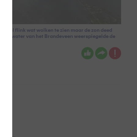
al wel flink wat wolken te zien maar de zon deed
oe Het water van het Brandeveen weerspiegelde de
 aub...