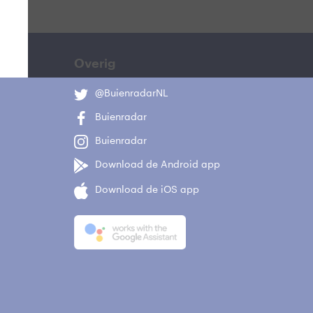
Overig
@BuienradarNL
Buienradar
Buienradar
Download de Android app
Download de iOS app