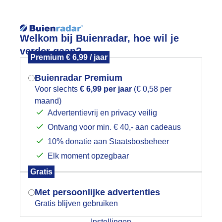
Reisinforma
Welkom bij Buienradar, hoe wil je
verder gaan?
Premium € 6,99 / jaar
Buienradar Premium
Voor slechts
€ 6,99 per jaar
(€ 0,58 per
wijd
Foto en video
Weerzine
maand)
Mogen we je locatie gebruiken voor
Advertentievrij en privacy veilig
het weer?
Zoeken in 
Ontvang voor min. € 40,- aan cadeaus
10% donatie aan Staatsbosbeheer
e zon doet haar best…
Elk moment opzegbaar
Indien je hier nog geen akkoord op hebt
Gratis
gegeven, verschijnt er zo een pop-up uit
je browser waarin deze toestemming
Met persoonlijke advertenties
gevraagd wordt.
Gratis blijven gebruiken
Instellingen