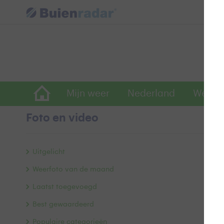
Mijn weer
Nederland
Wereld
Foto en video
D
Uitgelicht
Weerfoto van de maand
Laatst toegevoegd
Best gewaardeerd
Populaire categorieën