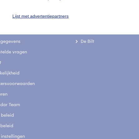
Lijst met advertentiepartners
uienradar
Mijn weer
fsgegevens
De Bilt
stelde vragen
t
elijkheid
kersvoorwaarden
eren
adar Team
 beleid
 beleid
 instellingen