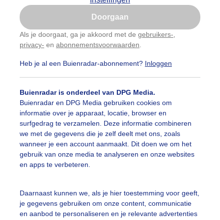
Is goed, toon de popup
Doorgaan
Nu niet, misschien later
Als je doorgaat, ga je akkoord met de
gebruikers-
,
privacy-
en
abonnementsvoorwaarden
.
Gebruik je Safari en wil je niet elke dag deze pop-up
zien?
Heb je al een Buienradar-abonnement?
Inloggen
Klik
hier
om dit aan te passen
Buienradar is onderdeel van DPG Media.
Buienradar en DPG Media gebruiken cookies om
informatie over je apparaat, locatie, browser en
surfgedrag te verzamelen. Deze informatie combineren
we met de gegevens die je zelf deelt met ons, zoals
wanneer je een account aanmaakt. Dit doen we om het
gebruik van onze media te analyseren en onze websites
en apps te verbeteren.
Daarnaast kunnen we, als je hier toestemming voor geeft,
je gegevens gebruiken om onze content, communicatie
en aanbod te personaliseren en je relevante advertenties