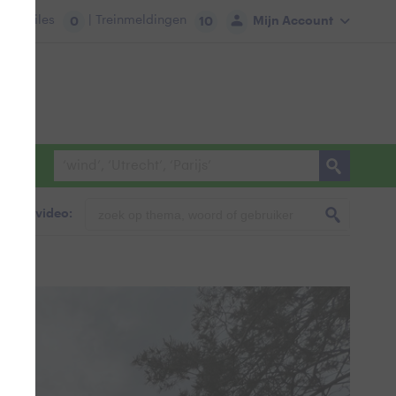
tie:
Files
| Treinmeldingen
Mijn Account
0
10
foto & video: