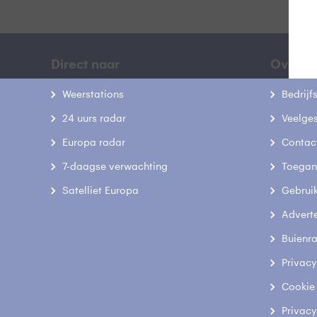
Direct naar
Over B
Weerstations
Bedrij
24 uurs radar
Veelge
Europa radar
Contac
7-daagse verwachting
Toegank
Satelliet Europa
Gebrui
Advert
Buienr
Privacy
Cookie
Privacy