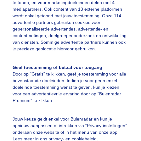
te tonen, en voor marketingdoeleinden delen met 4
mediapartners. Ook content van 13 externe platformen
wordt enkel getoond met jouw toestemming. Onze 114
advertentie partners gebruiken cookies voor
gepersonaliseerde advertenties, advertentie- en
ochtend was het heerlijkere om er op uit te gaan Er waren 
contentmetingen, doelgroepenonderzoek en ontwikkeling
 haar best om door te breken En dat lukte ook nog af en t
van diensten. Sommige advertentie partners kunnen ook
cht met wolken
je precieze geolocatie hiervoor gebruiken.
r: Dyonice Huntink
Gemaakt: 18-05-2026, 82x bekeken
Geef toestemming of betaal voor toegang
wolken
#weerspiegeling
#zon
Door op "Gratis" te klikken, geef je toestemming voor alle
bovenstaande doeleinden. Indien je voor geen enkel
doeleinde toestemming wenst te geven, kun je kiezen
voor een advertentievrije ervaring door op “Buienradar
ekijk slideshow
Premium” te klikken.
Jouw keuze geldt enkel voor Buienradar en kun je
opnieuw aanpassen of intrekken via “Privacy-instellingen”
onderaan onze website of in het menu van onze app.
Lees meer in ons
privacy-
en
cookiebeleid
.
Een moment geduld