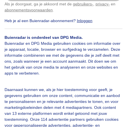
Als je doorgaat, ga je akkoord met de
gebruikers-
,
privacy-
en
Klik
hier
om dit aan te passen
abonnementsvoorwaarden
.
Heb je al een Buienradar-abonnement?
Inloggen
Door: public
Gemaakt: 18-05-2026, 95x bekeken
Buienradar is onderdeel van DPG Media.
Buienradar en DPG Media gebruiken cookies om informatie over
je apparaat, locatie, browser en surfgedrag te verzamelen. Deze
informatie combineren we met de gegevens die je zelf deelt met
Bekijk slideshow
ons, zoals wanneer je een account aanmaakt. Dit doen we om
het gebruik van onze media te analyseren en onze websites en
apps te verbeteren.
Daarnaast kunnen we, als je hier toestemming voor geeft, je
gegevens gebruiken om onze content, communicatie en aanbod
Een moment geduld aub...
te personaliseren en je relevante advertenties te tonen, en voor
marketingdoeleinden delen met 4 mediapartners. Ook content
van 13 externe platformen wordt enkel getoond met jouw
toestemming. Onze 114 advertentie partners gebruiken cookies
voor gepersonaliseerde advertenties, advertentie- en