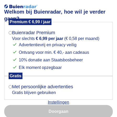
Welkom bij Buienradar, hoe wil je verder
gaan?
Premium € 6,99 / jaar
Mogen we je locatie gebruiken voor het
Lees meer.
weer?
Buienradar Premium
Kleuren rond de zon
Voor slechts
€ 6,99 per jaar
(€ 0,58 per maand)
Advertentievrij en privacy veilig
Ontvang voor min. € 40,- aan cadeaus
Indien je hier nog geen akkoord op hebt gegeven,
verschijnt er zo een pop-up uit je browser waarin
10% donatie aan Staatsbosbeheer
deze toestemming gevraagd wordt.
Elk moment opzegbaar
Gratis
Is goed, toon de popup
Met persoonlijke advertenties
Gratis blijven gebruiken
Instellingen
Nu niet, misschien later
Doorgaan
Gebruik je Safari en wil je niet elke dag deze pop-up zien?