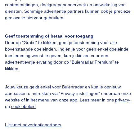
contentmetingen, doelgroepenonderzoek en ontwikkeling van
diensten. Sommige advertentie partners kunnen ook je precieze
Over Buienradar
geolocatie hiervoor gebruiken.
Bedrijfsgegevens
Geef toestemming of betaal voor toegang
Door op "Gratis" te klikken, geef je toestemming voor alle
Veelgestelde vragen
bovenstaande doeleinden. Indien je voor geen enkel doeleinde
Contact
toestemming wenst te geven, kun je kiezen voor een
advertentievrije ervaring door op “Buienradar Premium” te
Toegankelijkheid
klikken.
Gebruikersvoorwaarden
Jouw keuze geldt enkel voor Buienradar en kun je opnieuw
Adverteren
aanpassen of intrekken via “Privacy-instellingen” onderaan onze
Buienradar Team
website of in het menu van onze app. Lees meer in ons
privacy-
en
cookiebeleid
.
Privacy beleid
Cookie beleid
Lijst met advertentiepartners
Privacy instellingen