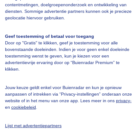
contentmetingen, doelgroepenonderzoek en ontwikkeling van
diensten. Sommige advertentie partners kunnen ook je precieze
Bedrijfsgegevens
geolocatie hiervoor gebruiken.
Veelgestelde vragen
Geef toestemming of betaal voor toegang
Contact
Door op "Gratis" te klikken, geef je toestemming voor alle
Toegankelijkheid
bovenstaande doeleinden. Indien je voor geen enkel doeleinde
toestemming wenst te geven, kun je kiezen voor een
Gebruikersvoorwaarden
advertentievrije ervaring door op “Buienradar Premium” te
klikken.
Adverteren
Buienradar Team
Jouw keuze geldt enkel voor Buienradar en kun je opnieuw
Privacy beleid
aanpassen of intrekken via “Privacy-instellingen” onderaan onze
website of in het menu van onze app. Lees meer in ons
privacy-
Cookie beleid
en
cookiebeleid
.
Privacy instellingen
Gratis weerdata
Lijst met advertentiepartners
@BuienradarNL