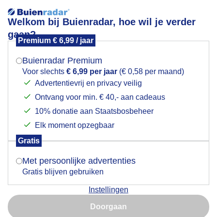
Welkom bij Buienradar, hoe wil je verder
gaan?
Premium € 6,99 / jaar
Mogen we je locatie gebruiken voor het
natte boel
weer?
Buienradar Premium
Voor slechts
€ 6,99 per jaar
(€ 0,58 per maand)
Advertentievrij en privacy veilig
Ontvang voor min. € 40,- aan cadeaus
Indien je hier nog geen akkoord op hebt gegeven,
verschijnt er zo een pop-up uit je browser waarin
10% donatie aan Staatsbosbeheer
deze toestemming gevraagd wordt.
Elk moment opzegbaar
Gratis
Is goed, toon de popup
Met persoonlijke advertenties
Gratis blijven gebruiken
flinke buien met onweer
Instellingen
Nu niet, misschien later
Door: Jannes Wiersema
Gemaakt: 18-05-2026, 31x bekeken
Doorgaan
Gebruik je Safari en wil je niet elke dag deze pop-up zien?