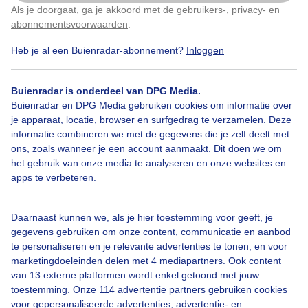
Als je doorgaat, ga je akkoord met de
gebruikers-
,
privacy-
en
Klik
hier
om dit aan te passen
abonnementsvoorwaarden
.
Heb je al een Buienradar-abonnement?
Inloggen
Lente
Regen
Wolken
Buienradar is onderdeel van DPG Media.
Buienradar en DPG Media gebruiken cookies om informatie over
Bekijk slideshow
je apparaat, locatie, browser en surfgedrag te verzamelen. Deze
informatie combineren we met de gegevens die je zelf deelt met
ons, zoals wanneer je een account aanmaakt. Dit doen we om
het gebruik van onze media te analyseren en onze websites en
apps te verbeteren.
Een moment geduld aub...
Daarnaast kunnen we, als je hier toestemming voor geeft, je
gegevens gebruiken om onze content, communicatie en aanbod
te personaliseren en je relevante advertenties te tonen, en voor
marketingdoeleinden delen met 4 mediapartners. Ook content
van 13 externe platformen wordt enkel getoond met jouw
toestemming. Onze 114 advertentie partners gebruiken cookies
voor gepersonaliseerde advertenties, advertentie- en
Over Buienradar