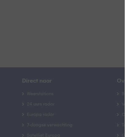
B
Direct naar
Over B
Weerstations
Bedrij
24 uurs radar
Veelge
Europa radar
Contac
7-daagse verwachting
Toegank
Satelliet Europa
Gebrui