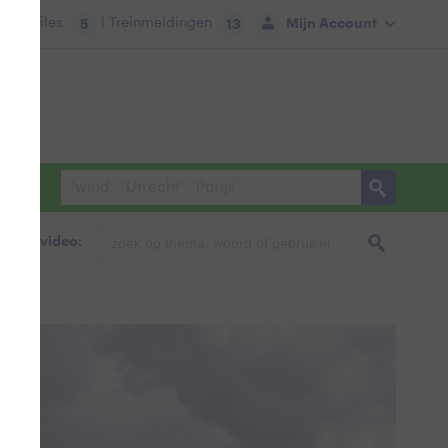
tie:
Files
| Treinmeldingen
Mijn Account
5
13
foto & video: