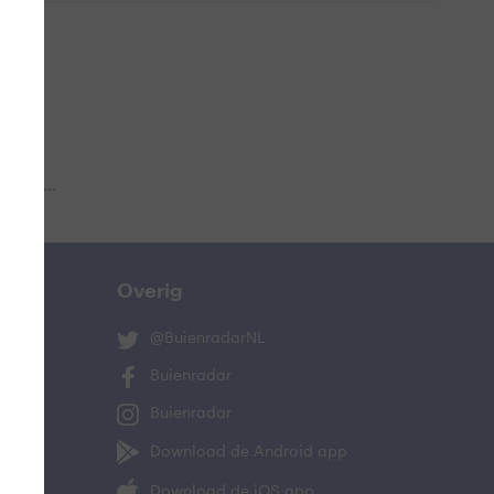
 aub...
Overig
@BuienradarNL
Buienradar
Buienradar
Download de Android app
Download de iOS app