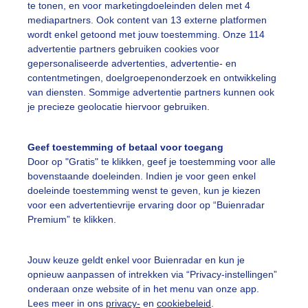
te tonen, en voor marketingdoeleinden delen met 4
mediapartners. Ook content van 13 externe platformen
ekijk slideshow
wordt enkel getoond met jouw toestemming. Onze 114
advertentie partners gebruiken cookies voor
gepersonaliseerde advertenties, advertentie- en
contentmetingen, doelgroepenonderzoek en ontwikkeling
van diensten. Sommige advertentie partners kunnen ook
je precieze geolocatie hiervoor gebruiken.
Een moment geduld
Geef toestemming of betaal voor toegang
Door op "Gratis" te klikken, geef je toestemming voor alle
bovenstaande doeleinden. Indien je voor geen enkel
uienradar
Mijn weer
doeleinde toestemming wenst te geven, kun je kiezen
voor een advertentievrije ervaring door op “Buienradar
fsgegevens
De Bilt
Premium” te klikken.
stelde vragen
t
Jouw keuze geldt enkel voor Buienradar en kun je
opnieuw aanpassen of intrekken via “Privacy-instellingen”
elijkheid
onderaan onze website of in het menu van onze app.
Lees meer in ons
privacy-
en
cookiebeleid
.
kersvoorwaarden