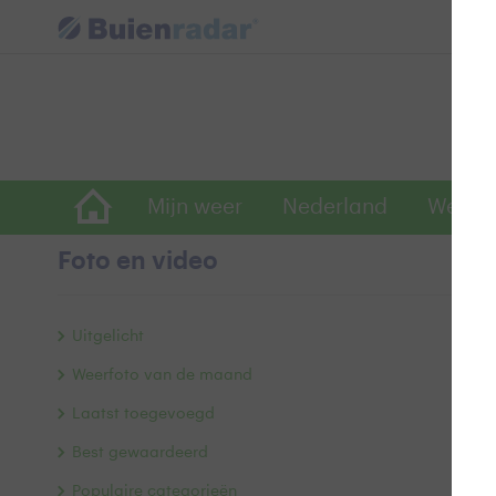
Mijn weer
Nederland
Wereld
Foto en video
W
Uitgelicht
Weerfoto van de maand
Laatst toegevoegd
Best gewaardeerd
Populaire categorieën