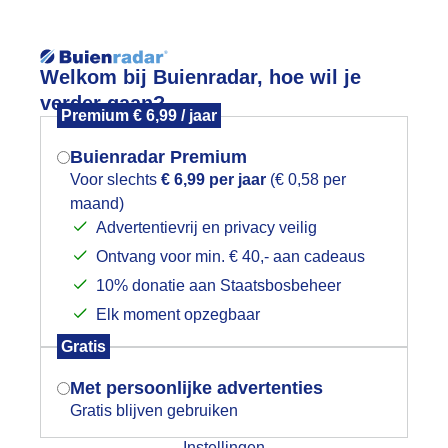
Reisinforma
Welkom bij Buienradar, hoe wil je
verder gaan?
Premium € 6,99 / jaar
Buienradar Premium
Voor slechts
€ 6,99 per jaar
(€ 0,58 per
wijd
Foto en video
Weerzine
maand)
Mogen we je locatie gebruiken voor
Advertentievrij en privacy veilig
het weer?
Zoeken in 
Ontvang voor min. € 40,- aan cadeaus
10% donatie aan Staatsbosbeheer
olkenluchten
Elk moment opzegbaar
Indien je hier nog geen akkoord op hebt
Gratis
gegeven, verschijnt er zo een pop-up uit
je browser waarin deze toestemming
Met persoonlijke advertenties
gevraagd wordt.
Gratis blijven gebruiken
Instellingen