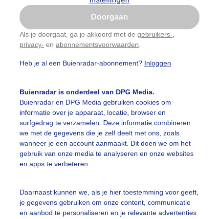
Is goed, toon de popup
Doorgaan
Nu niet, misschien later
Als je doorgaat, ga je akkoord met de
gebruikers-
,
privacy-
en
abonnementsvoorwaarden
.
Gebruik je Safari en wil je niet elke dag deze pop-up
zien?
Heb je al een Buienradar-abonnement?
Inloggen
Klik
hier
om dit aan te passen
Buienradar is onderdeel van DPG Media.
Buienradar en DPG Media gebruiken cookies om
informatie over je apparaat, locatie, browser en
surfgedrag te verzamelen. Deze informatie combineren
we met de gegevens die je zelf deelt met ons, zoals
wanneer je een account aanmaakt. Dit doen we om het
gebruik van onze media te analyseren en onze websites
en apps te verbeteren.
Daarnaast kunnen we, als je hier toestemming voor geeft,
r: Gert de Bruijn
Gemaakt: 18-05-2026, 87x bekeken
je gegevens gebruiken om onze content, communicatie
en aanbod te personaliseren en je relevante advertenties