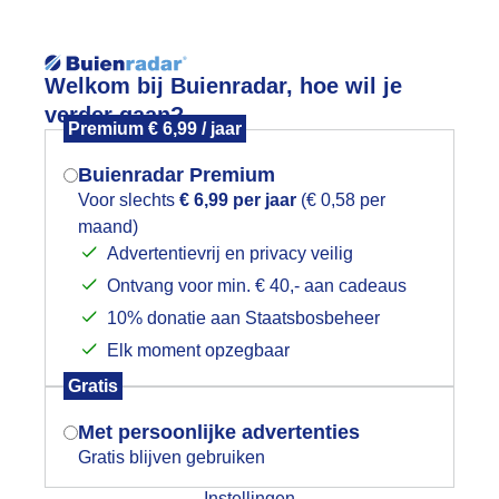
Reisinforma
Welkom bij Buienradar, hoe wil je
verder gaan?
Premium € 6,99 / jaar
Buienradar Premium
Voor slechts
€ 6,99 per jaar
(€ 0,58 per
wijd
Foto en video
Weerzine
maand)
Mogen we je locatie gebruiken voor
Advertentievrij en privacy veilig
het weer?
Zoeken in 
Ontvang voor min. € 40,- aan cadeaus
10% donatie aan Staatsbosbeheer
000124183
Elk moment opzegbaar
Indien je hier nog geen akkoord op hebt
Gratis
gegeven, verschijnt er zo een pop-up uit
je browser waarin deze toestemming
Met persoonlijke advertenties
gevraagd wordt.
Gratis blijven gebruiken
Instellingen