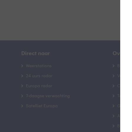
Direct naar
Over B
Weerstations
Bedrij
24 uurs radar
Veelge
Europa radar
Contac
7-daagse verwachting
Toegank
Satelliet Europa
Gebrui
Advert
Buienr