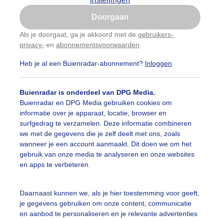
Is goed, toon de popup
Doorgaan
Nu niet, misschien later
Als je doorgaat, ga je akkoord met de
gebruikers-
,
privacy-
en
abonnementsvoorwaarden
.
Gebruik je Safari en wil je niet elke dag deze pop-up
zien?
Heb je al een Buienradar-abonnement?
Inloggen
Klik
hier
om dit aan te passen
Buienradar is onderdeel van DPG Media.
Buienradar en DPG Media gebruiken cookies om
informatie over je apparaat, locatie, browser en
surfgedrag te verzamelen. Deze informatie combineren
we met de gegevens die je zelf deelt met ons, zoals
wanneer je een account aanmaakt. Dit doen we om het
gebruik van onze media te analyseren en onze websites
r: public
Gemaakt: 17-05-2026, 75x bekeken
en apps te verbeteren.
Daarnaast kunnen we, als je hier toestemming voor geeft,
ekijk slideshow
je gegevens gebruiken om onze content, communicatie
en aanbod te personaliseren en je relevante advertenties