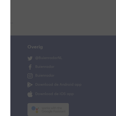
 aub...
Overig
@BuienradarNL
Buienradar
Buienradar
Download de Android app
Download de iOS app