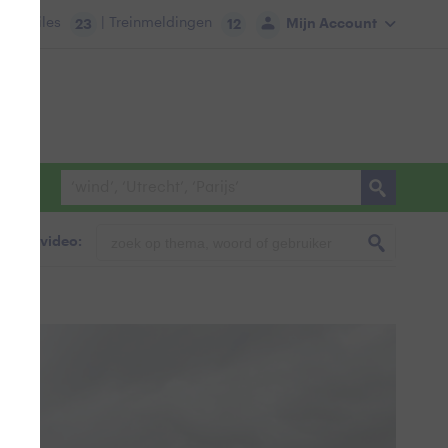
tie:
Files
| Treinmeldingen
Mijn Account
23
12
foto & video: