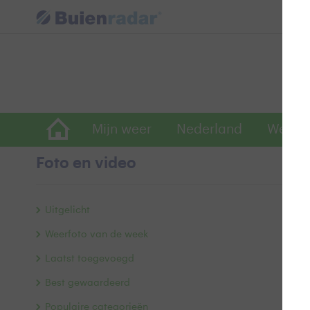
Mijn weer
Nederland
Wereld
Foto en video
1
Uitgelicht
Weerfoto van de week
Laatst toegevoegd
Best gewaardeerd
Populaire categorieën