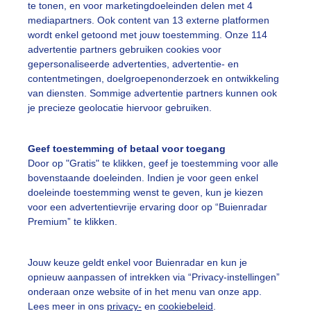
te tonen, en voor marketingdoeleinden delen met 4
mediapartners. Ook content van 13 externe platformen
wordt enkel getoond met jouw toestemming. Onze 114
advertentie partners gebruiken cookies voor
Een moment geduld
gepersonaliseerde advertenties, advertentie- en
contentmetingen, doelgroepenonderzoek en ontwikkeling
van diensten. Sommige advertentie partners kunnen ook
je precieze geolocatie hiervoor gebruiken.
uienradar
Mijn weer
Geef toestemming of betaal voor toegang
fsgegevens
De Bilt
Door op "Gratis" te klikken, geef je toestemming voor alle
bovenstaande doeleinden. Indien je voor geen enkel
stelde vragen
doeleinde toestemming wenst te geven, kun je kiezen
t
voor een advertentievrije ervaring door op “Buienradar
Premium” te klikken.
elijkheid
kersvoorwaarden
Jouw keuze geldt enkel voor Buienradar en kun je
eren
opnieuw aanpassen of intrekken via “Privacy-instellingen”
onderaan onze website of in het menu van onze app.
adar Team
Lees meer in ons
privacy-
en
cookiebeleid
.