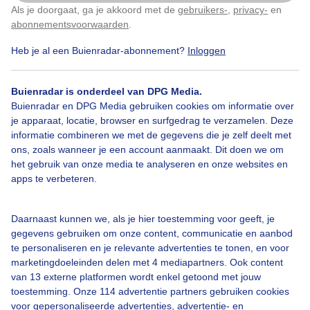
Als je doorgaat, ga je akkoord met de
gebruikers-
,
privacy-
en
Klik
hier
om dit aan te passen
Buienlucht
Wolken
abonnementsvoorwaarden
.
Heb je al een Buienradar-abonnement?
Inloggen
Bekijk slideshow
Buienradar is onderdeel van DPG Media.
Buienradar en DPG Media gebruiken cookies om informatie over
je apparaat, locatie, browser en surfgedrag te verzamelen. Deze
informatie combineren we met de gegevens die je zelf deelt met
ons, zoals wanneer je een account aanmaakt. Dit doen we om
het gebruik van onze media te analyseren en onze websites en
Een moment geduld aub...
apps te verbeteren.
Daarnaast kunnen we, als je hier toestemming voor geeft, je
gegevens gebruiken om onze content, communicatie en aanbod
te personaliseren en je relevante advertenties te tonen, en voor
marketingdoeleinden delen met 4 mediapartners. Ook content
van 13 externe platformen wordt enkel getoond met jouw
Over Buienradar
toestemming. Onze 114 advertentie partners gebruiken cookies
voor gepersonaliseerde advertenties, advertentie- en