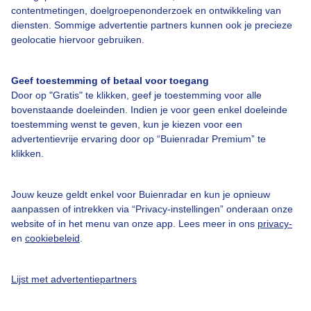
Bedrijfsgegevens
contentmetingen, doelgroepenonderzoek en ontwikkeling van
diensten. Sommige advertentie partners kunnen ook je precieze
Veelgestelde vragen
geolocatie hiervoor gebruiken.
Contact
Toegankelijkheid
Geef toestemming of betaal voor toegang
Door op "Gratis" te klikken, geef je toestemming voor alle
Gebruikersvoorwaarden
bovenstaande doeleinden. Indien je voor geen enkel doeleinde
toestemming wenst te geven, kun je kiezen voor een
Adverteren
advertentievrije ervaring door op “Buienradar Premium” te
Buienradar Team
klikken.
Privacy beleid
Jouw keuze geldt enkel voor Buienradar en kun je opnieuw
Cookie beleid
aanpassen of intrekken via “Privacy-instellingen” onderaan onze
Privacy instellingen
website of in het menu van onze app. Lees meer in ons
privacy-
en
cookiebeleid
.
Gratis weerdata
@BuienradarNL
Lijst met advertentiepartners
Buienradar