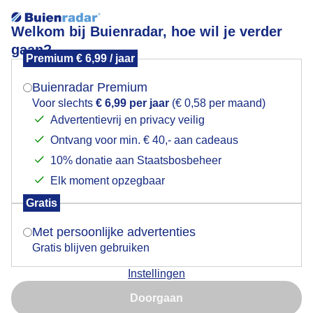
Welkom bij Buienradar, hoe wil je verder
gaan?
Premium € 6,99 / jaar
Mogen we je locatie gebruiken voor het
Daar komt de regen
weer?
Buienradar Premium
Voor slechts
€ 6,99 per jaar
(€ 0,58 per maand)
Advertentievrij en privacy veilig
Ontvang voor min. € 40,- aan cadeaus
Indien je hier nog geen akkoord op hebt gegeven,
verschijnt er zo een pop-up uit je browser waarin
10% donatie aan Staatsbosbeheer
deze toestemming gevraagd wordt.
Elk moment opzegbaar
Gratis
Is goed, toon de popup
Met persoonlijke advertenties
Daar komt de regen
Gratis blijven gebruiken
Door: Joyce Derksen
Gemaakt: 17-05-2026, 21x bekeken
Instellingen
Nu niet, misschien later
Doorgaan
Gebruik je Safari en wil je niet elke dag deze pop-up zien?