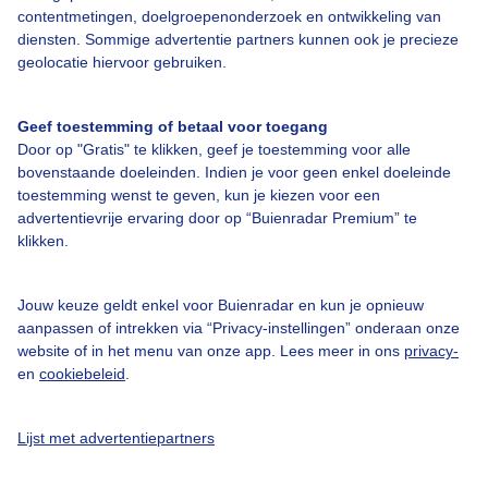
Over Buienradar
contentmetingen, doelgroepenonderzoek en ontwikkeling van
diensten. Sommige advertentie partners kunnen ook je precieze
geolocatie hiervoor gebruiken.
Bedrijfsgegevens
Veelgestelde vragen
Geef toestemming of betaal voor toegang
Door op "Gratis" te klikken, geef je toestemming voor alle
Contact
bovenstaande doeleinden. Indien je voor geen enkel doeleinde
Toegankelijkheid
toestemming wenst te geven, kun je kiezen voor een
advertentievrije ervaring door op “Buienradar Premium” te
Gebruikersvoorwaarden
klikken.
Adverteren
Buienradar Team
Jouw keuze geldt enkel voor Buienradar en kun je opnieuw
aanpassen of intrekken via “Privacy-instellingen” onderaan onze
Privacy beleid
website of in het menu van onze app. Lees meer in ons
privacy-
en
cookiebeleid
.
Cookie beleid
Privacy instellingen
Lijst met advertentiepartners
Gratis weerdata