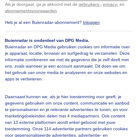
Als je doorgaat, ga je akkoord met de
gebruikers-
,
privacy-
en
Klik
hier
om dit aan te passen
abonnementsvoorwaarden
.
Heb je al een Buienradar-abonnement?
Inloggen
Halo
Sluierbewolking
Zon
Buienradar is onderdeel van DPG Media.
Buienradar en DPG Media gebruiken cookies om informatie over
je apparaat, locatie, browser en surfgedrag te verzamelen. Deze
Bekijk slideshow
informatie combineren we met de gegevens die je zelf deelt met
ons, zoals wanneer je een account aanmaakt. Dit doen we om
het gebruik van onze media te analyseren en onze websites en
apps te verbeteren.
Een moment geduld aub...
Daarnaast kunnen we, als je hier toestemming voor geeft, je
gegevens gebruiken om onze content, communicatie en aanbod
te personaliseren en je relevante advertenties te tonen, en voor
marketingdoeleinden delen met 4 mediapartners. Ook content
van 13 externe platformen wordt enkel getoond met jouw
toestemming. Onze 114 advertentie partners gebruiken cookies
voor gepersonaliseerde advertenties, advertentie- en