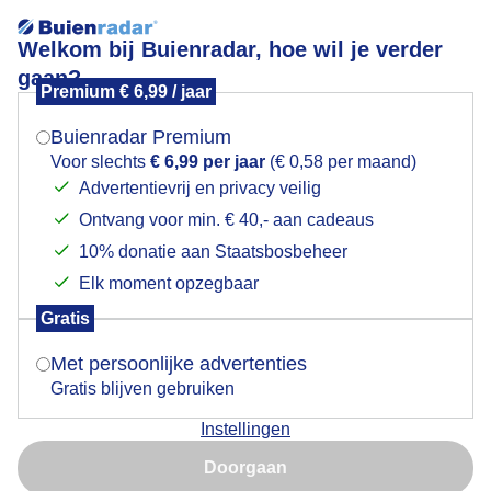
Welkom bij Buienradar, hoe wil je verder
gaan?
Premium € 6,99 / jaar
Mogen we je locatie gebruiken voor het
Heldere kring rond de zon
weer?
Buienradar Premium
Voor slechts
€ 6,99 per jaar
(€ 0,58 per maand)
Advertentievrij en privacy veilig
Ontvang voor min. € 40,- aan cadeaus
Indien je hier nog geen akkoord op hebt gegeven,
verschijnt er zo een pop-up uit je browser waarin
10% donatie aan Staatsbosbeheer
deze toestemming gevraagd wordt.
Elk moment opzegbaar
Gratis
Is goed, toon de popup
Met persoonlijke advertenties
Gratis blijven gebruiken
Vanavond rond 18:30 uur een heldere kring rond de
Instellingen
zon, morgen weer water in de ton
Nu niet, misschien later
Doorgaan
Door: Simone Genna Wiersma
Gemaakt: 17-05-2026, 33x bekeken
Gebruik je Safari en wil je niet elke dag deze pop-up zien?