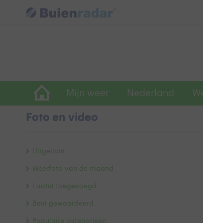
Mijn weer
Nederland
Wereld
Foto en video
F
Uitgelicht
Weerfoto van de maand
Laatst toegevoegd
Best gewaardeerd
Populaire categorieën