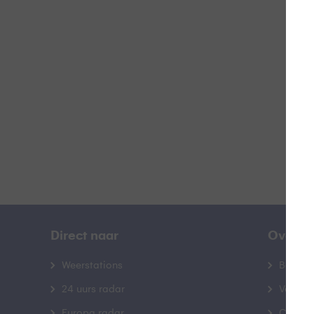
L
B
Direct naar
Over B
Weerstations
Bedrij
24 uurs radar
Veelge
Europa radar
Contac