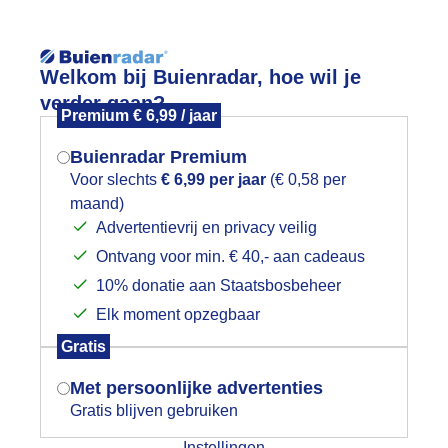
Reisinforma
Welkom bij Buienradar, hoe wil je
verder gaan?
Premium € 6,99 / jaar
Buienradar Premium
Voor slechts
€ 6,99 per jaar
(€ 0,58 per
wijd
Foto en video
Weerzine
maand)
Mogen we je locatie gebruiken voor
Advertentievrij en privacy veilig
het weer?
Zoeken in 
Ontvang voor min. € 40,- aan cadeaus
10% donatie aan Staatsbosbeheer
ikse onweersbui
Elk moment opzegbaar
Indien je hier nog geen akkoord op hebt
Gratis
gegeven, verschijnt er zo een pop-up uit
je browser waarin deze toestemming
Met persoonlijke advertenties
gevraagd wordt.
Gratis blijven gebruiken
Instellingen