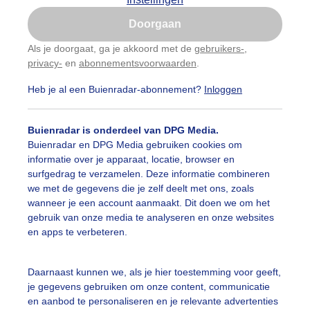
Is goed, toon de popup
Doorgaan
Nu niet, misschien later
Als je doorgaat, ga je akkoord met de
gebruikers-
,
privacy-
en
abonnementsvoorwaarden
.
Gebruik je Safari en wil je niet elke dag deze pop-up
zien?
Heb je al een Buienradar-abonnement?
Inloggen
Klik
hier
om dit aan te passen
Buienradar is onderdeel van DPG Media.
Buienradar en DPG Media gebruiken cookies om
informatie over je apparaat, locatie, browser en
surfgedrag te verzamelen. Deze informatie combineren
we met de gegevens die je zelf deelt met ons, zoals
wanneer je een account aanmaakt. Dit doen we om het
gebruik van onze media te analyseren en onze websites
en apps te verbeteren.
nk wat regen
Daarnaast kunnen we, als je hier toestemming voor geeft,
je gegevens gebruiken om onze content, communicatie
r: Jannes Wiersema
Gemaakt: 17-05-2026, 15x bekeken
en aanbod te personaliseren en je relevante advertenties