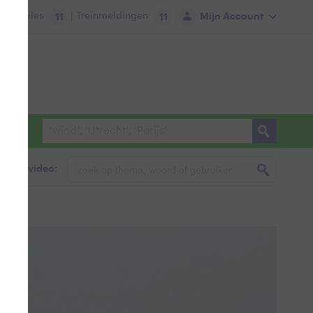
tie:
Files
| Treinmeldingen
Mijn Account
11
11
foto & video: