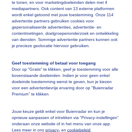
te tonen, en voor marketingdoeleinden delen met 4
mediapartners. Ook content van 13 externe platformen
ente
Regen
Onweer
wordt enkel getoond met jouw toestemming. Onze 114
advertentie partners gebruiken cookies voor
gepersonaliseerde advertenties, advertentie- en
ekijk slideshow
contentmetingen, doelgroepenonderzoek en ontwikkeling
van diensten. Sommige advertentie partners kunnen ook
je precieze geolocatie hiervoor gebruiken.
Geef toestemming of betaal voor toegang
Door op "Gratis" te klikken, geef je toestemming voor alle
Een moment geduld
bovenstaande doeleinden. Indien je voor geen enkel
doeleinde toestemming wenst te geven, kun je kiezen
voor een advertentievrije ervaring door op “Buienradar
Premium” te klikken.
uienradar
Mijn weer
Jouw keuze geldt enkel voor Buienradar en kun je
fsgegevens
De Bilt
opnieuw aanpassen of intrekken via “Privacy-instellingen”
stelde vragen
onderaan onze website of in het menu van onze app.
Lees meer in ons
privacy-
en
cookiebeleid
.
t