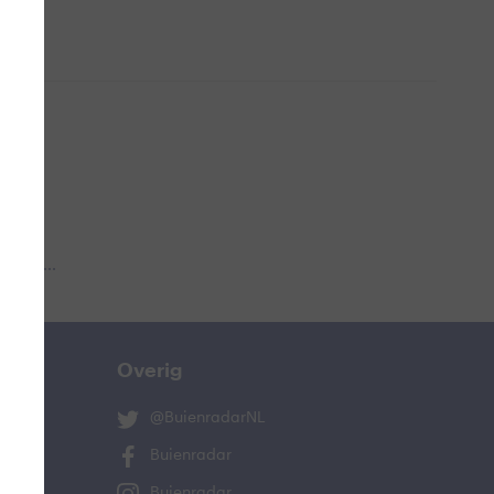
 aub...
Overig
@BuienradarNL
Buienradar
Buienradar