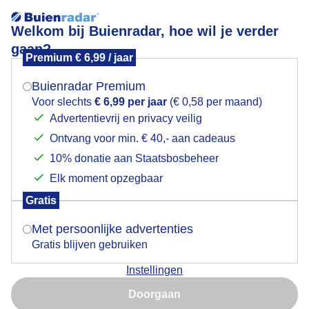
Welkom bij Buienradar, hoe wil je verder
gaan?
Premium € 6,99 / jaar
Mogen we je locatie gebruiken voor het
Weerfoto!
weer?
Buienradar Premium
Voor slechts
€ 6,99 per jaar
(€ 0,58 per maand)
Advertentievrij en privacy veilig
Ontvang voor min. € 40,- aan cadeaus
Indien je hier nog geen akkoord op hebt gegeven,
verschijnt er zo een pop-up uit je browser waarin
10% donatie aan Staatsbosbeheer
deze toestemming gevraagd wordt.
Elk moment opzegbaar
Gratis
Is goed, toon de popup
Met persoonlijke advertenties
Gratis blijven gebruiken
Instellingen
Nu niet, misschien later
Door: Nely V Frankenhuijzen
Gemaakt: 17-05-2026, 122x bekeken
Doorgaan
Gebruik je Safari en wil je niet elke dag deze pop-up zien?