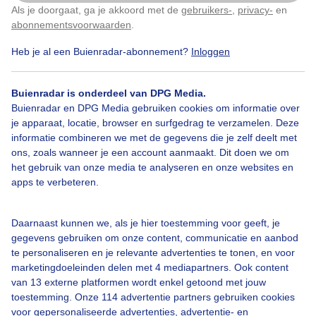
Als je doorgaat, ga je akkoord met de
gebruikers-
,
privacy-
en
Klik
hier
om dit aan te passen
abonnementsvoorwaarden
.
Heb je al een Buienradar-abonnement?
Inloggen
Bekijk slideshow
Buienradar is onderdeel van DPG Media.
Buienradar en DPG Media gebruiken cookies om informatie over
je apparaat, locatie, browser en surfgedrag te verzamelen. Deze
informatie combineren we met de gegevens die je zelf deelt met
ons, zoals wanneer je een account aanmaakt. Dit doen we om
Een moment geduld aub...
het gebruik van onze media te analyseren en onze websites en
apps te verbeteren.
Daarnaast kunnen we, als je hier toestemming voor geeft, je
gegevens gebruiken om onze content, communicatie en aanbod
te personaliseren en je relevante advertenties te tonen, en voor
Over Buienradar
marketingdoeleinden delen met 4 mediapartners. Ook content
van 13 externe platformen wordt enkel getoond met jouw
toestemming. Onze 114 advertentie partners gebruiken cookies
Bedrijfsgegevens
voor gepersonaliseerde advertenties, advertentie- en