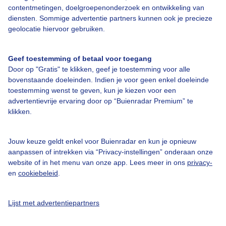
contentmetingen, doelgroepenonderzoek en ontwikkeling van
Veelgestelde vragen
diensten. Sommige advertentie partners kunnen ook je precieze
Contact
geolocatie hiervoor gebruiken.
Toegankelijkheid
Geef toestemming of betaal voor toegang
Gebruikersvoorwaarden
Door op "Gratis" te klikken, geef je toestemming voor alle
Adverteren
bovenstaande doeleinden. Indien je voor geen enkel doeleinde
toestemming wenst te geven, kun je kiezen voor een
Buienradar Team
advertentievrije ervaring door op “Buienradar Premium” te
klikken.
Privacy beleid
Cookie beleid
Jouw keuze geldt enkel voor Buienradar en kun je opnieuw
Privacy instellingen
aanpassen of intrekken via “Privacy-instellingen” onderaan onze
website of in het menu van onze app. Lees meer in ons
privacy-
Gratis weerdata
en
cookiebeleid
.
@BuienradarNL
Lijst met advertentiepartners
Buienradar
Buienradar