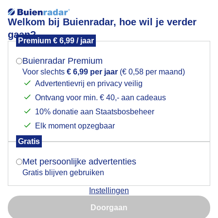
Welkom bij Buienradar, hoe wil je verder
gaan?
Premium € 6,99 / jaar
Mogen we je locatie gebruiken voor het
opklaringen
weer?
Buienradar Premium
Voor slechts
€ 6,99 per jaar
(€ 0,58 per maand)
Advertentievrij en privacy veilig
Ontvang voor min. € 40,- aan cadeaus
Indien je hier nog geen akkoord op hebt gegeven,
verschijnt er zo een pop-up uit je browser waarin
10% donatie aan Staatsbosbeheer
deze toestemming gevraagd wordt.
Elk moment opzegbaar
Gratis
Is goed, toon de popup
Met persoonlijke advertenties
Gratis blijven gebruiken
Instellingen
Nu niet, misschien later
Doorgaan
Door: ben Saanen
Gemaakt: 17-05-2024, 24x bekeken
Gebruik je Safari en wil je niet elke dag deze pop-up zien?