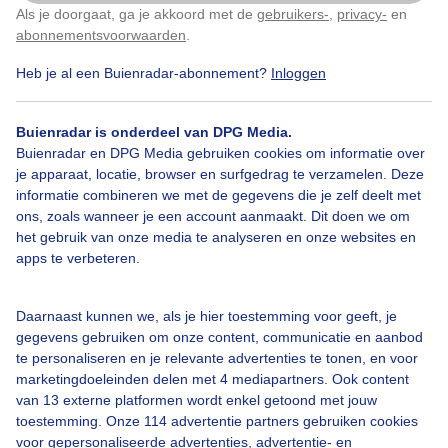
Als je doorgaat, ga je akkoord met de
gebruikers-
,
privacy-
en
Klik
hier
om dit aan te passen
abonnementsvoorwaarden
.
Heb je al een Buienradar-abonnement?
Inloggen
Bekijk slideshow
Buienradar is onderdeel van DPG Media.
Buienradar en DPG Media gebruiken cookies om informatie over
je apparaat, locatie, browser en surfgedrag te verzamelen. Deze
informatie combineren we met de gegevens die je zelf deelt met
ons, zoals wanneer je een account aanmaakt. Dit doen we om
het gebruik van onze media te analyseren en onze websites en
apps te verbeteren.
Een moment geduld aub...
Daarnaast kunnen we, als je hier toestemming voor geeft, je
gegevens gebruiken om onze content, communicatie en aanbod
te personaliseren en je relevante advertenties te tonen, en voor
marketingdoeleinden delen met 4 mediapartners. Ook content
van 13 externe platformen wordt enkel getoond met jouw
Over Buienradar
toestemming. Onze 114 advertentie partners gebruiken cookies
voor gepersonaliseerde advertenties, advertentie- en