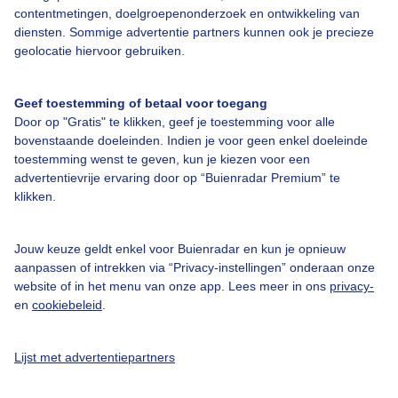
contentmetingen, doelgroepenonderzoek en ontwikkeling van
Bedrijfsgegevens
diensten. Sommige advertentie partners kunnen ook je precieze
geolocatie hiervoor gebruiken.
Veelgestelde vragen
Contact
Geef toestemming of betaal voor toegang
Toegankelijkheid
Door op "Gratis" te klikken, geef je toestemming voor alle
bovenstaande doeleinden. Indien je voor geen enkel doeleinde
Gebruikersvoorwaarden
toestemming wenst te geven, kun je kiezen voor een
Adverteren
advertentievrije ervaring door op “Buienradar Premium” te
klikken.
Buienradar Team
Privacy beleid
Jouw keuze geldt enkel voor Buienradar en kun je opnieuw
aanpassen of intrekken via “Privacy-instellingen” onderaan onze
Cookie beleid
website of in het menu van onze app. Lees meer in ons
privacy-
Privacy instellingen
en
cookiebeleid
.
Gratis weerdata
Lijst met advertentiepartners
@BuienradarNL