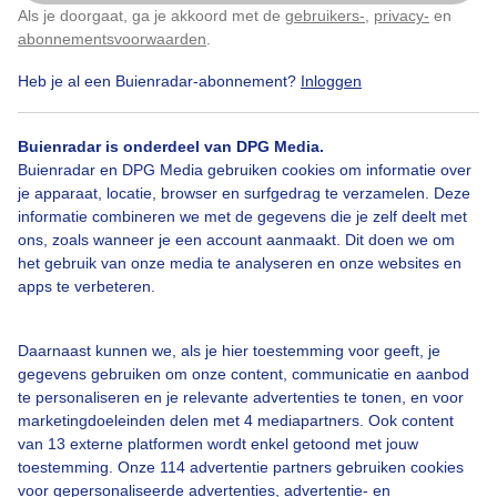
Als je doorgaat, ga je akkoord met de
gebruikers-
,
privacy-
en
Klik
hier
om dit aan te passen
abonnementsvoorwaarden
.
Donkerelucht
Kamille
Wolken
Heb je al een Buienradar-abonnement?
Inloggen
Buienradar is onderdeel van DPG Media.
Bekijk slideshow
Buienradar en DPG Media gebruiken cookies om informatie over
je apparaat, locatie, browser en surfgedrag te verzamelen. Deze
informatie combineren we met de gegevens die je zelf deelt met
ons, zoals wanneer je een account aanmaakt. Dit doen we om
het gebruik van onze media te analyseren en onze websites en
apps te verbeteren.
Een moment geduld aub...
Daarnaast kunnen we, als je hier toestemming voor geeft, je
gegevens gebruiken om onze content, communicatie en aanbod
te personaliseren en je relevante advertenties te tonen, en voor
marketingdoeleinden delen met 4 mediapartners. Ook content
van 13 externe platformen wordt enkel getoond met jouw
toestemming. Onze 114 advertentie partners gebruiken cookies
Over Buienradar
voor gepersonaliseerde advertenties, advertentie- en