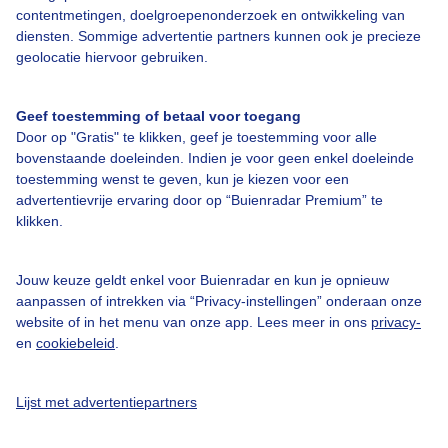
contentmetingen, doelgroepenonderzoek en ontwikkeling van
Bedrijfsgegevens
diensten. Sommige advertentie partners kunnen ook je precieze
geolocatie hiervoor gebruiken.
Veelgestelde vragen
Contact
Geef toestemming of betaal voor toegang
Toegankelijkheid
Door op "Gratis" te klikken, geef je toestemming voor alle
bovenstaande doeleinden. Indien je voor geen enkel doeleinde
Gebruikersvoorwaarden
toestemming wenst te geven, kun je kiezen voor een
advertentievrije ervaring door op “Buienradar Premium” te
Adverteren
klikken.
Buienradar Team
Privacy beleid
Jouw keuze geldt enkel voor Buienradar en kun je opnieuw
aanpassen of intrekken via “Privacy-instellingen” onderaan onze
Cookie beleid
website of in het menu van onze app. Lees meer in ons
privacy-
Privacy instellingen
en
cookiebeleid
.
Gratis weerdata
Lijst met advertentiepartners
@BuienradarNL