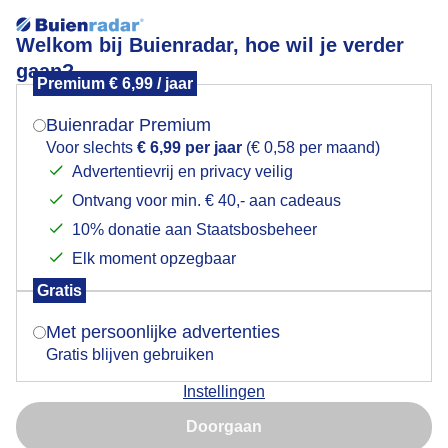
Welkom bij Buienradar, hoe wil je verder
gaan?
Premium € 6,99 / jaar
Mogen we je locatie gebruiken voor het
Donkere lucht met een veld vol kamille
weer?
Buienradar Premium
Voor slechts
€ 6,99 per jaar
(€ 0,58 per maand)
Advertentievrij en privacy veilig
Ontvang voor min. € 40,- aan cadeaus
Indien je hier nog geen akkoord op hebt gegeven,
verschijnt er zo een pop-up uit je browser waarin
10% donatie aan Staatsbosbeheer
deze toestemming gevraagd wordt.
Elk moment opzegbaar
Gratis
Is goed, toon de popup
Met persoonlijke advertenties
Gratis blijven gebruiken
Instellingen
Nu niet, misschien later
Door: Jolanda Pelkmans
Gemaakt: 17-05-2026, 7x bekeken
Doorgaan
Gebruik je Safari en wil je niet elke dag deze pop-up zien?