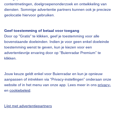
contentmetingen, doelgroepenonderzoek en ontwikkeling van
diensten. Sommige advertentie partners kunnen ook je precieze
Bedrijfsgegevens
geolocatie hiervoor gebruiken.
Veelgestelde vragen
Geef toestemming of betaal voor toegang
Contact
Door op "Gratis" te klikken, geef je toestemming voor alle
Toegankelijkheid
bovenstaande doeleinden. Indien je voor geen enkel doeleinde
toestemming wenst te geven, kun je kiezen voor een
Gebruikersvoorwaarden
advertentievrije ervaring door op “Buienradar Premium” te
klikken.
Adverteren
Buienradar Team
Jouw keuze geldt enkel voor Buienradar en kun je opnieuw
Privacy beleid
aanpassen of intrekken via “Privacy-instellingen” onderaan onze
website of in het menu van onze app. Lees meer in ons
privacy-
Cookie beleid
en
cookiebeleid
.
Privacy instellingen
Gratis weerdata
Lijst met advertentiepartners
@BuienradarNL