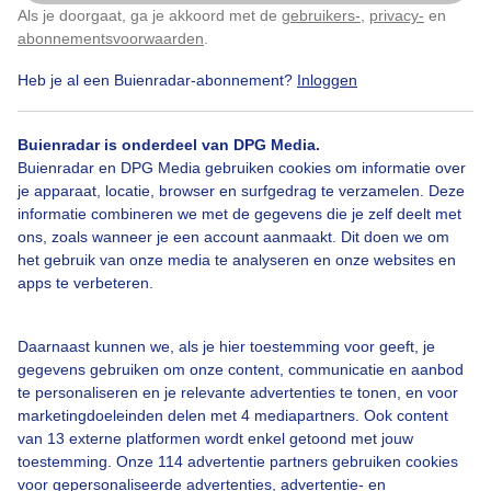
Als je doorgaat, ga je akkoord met de
gebruikers-
,
privacy-
en
Klik
hier
om dit aan te passen
abonnementsvoorwaarden
.
Heb je al een Buienradar-abonnement?
Inloggen
Pleziervaart
Fris
Wolken
Buienradar is onderdeel van DPG Media.
Buienradar en DPG Media gebruiken cookies om informatie over
Bekijk slideshow
je apparaat, locatie, browser en surfgedrag te verzamelen. Deze
informatie combineren we met de gegevens die je zelf deelt met
ons, zoals wanneer je een account aanmaakt. Dit doen we om
het gebruik van onze media te analyseren en onze websites en
apps te verbeteren.
Een moment geduld aub...
Daarnaast kunnen we, als je hier toestemming voor geeft, je
gegevens gebruiken om onze content, communicatie en aanbod
te personaliseren en je relevante advertenties te tonen, en voor
marketingdoeleinden delen met 4 mediapartners. Ook content
van 13 externe platformen wordt enkel getoond met jouw
toestemming. Onze 114 advertentie partners gebruiken cookies
voor gepersonaliseerde advertenties, advertentie- en
Over Buienradar