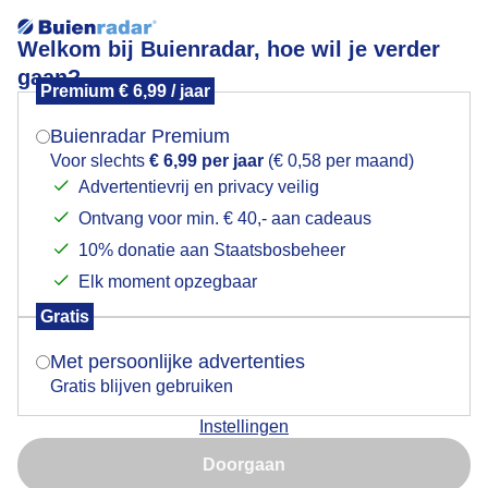
Welkom bij Buienradar, hoe wil je verder
gaan?
Premium € 6,99 / jaar
Mogen we je locatie gebruiken voor het
Bewolking
weer?
Buienradar Premium
Voor slechts
€ 6,99 per jaar
(€ 0,58 per maand)
Advertentievrij en privacy veilig
Ontvang voor min. € 40,- aan cadeaus
Indien je hier nog geen akkoord op hebt gegeven,
verschijnt er zo een pop-up uit je browser waarin
10% donatie aan Staatsbosbeheer
deze toestemming gevraagd wordt.
Elk moment opzegbaar
Gratis
Is goed, toon de popup
Met persoonlijke advertenties
Gratis blijven gebruiken
Veel bewolking en nog fris,dus rustig op het water...
Instellingen
Nu niet, misschien later
Door: Ton Wesselius
Gemaakt: 17-05-2026, 31x bekeken
Doorgaan
Gebruik je Safari en wil je niet elke dag deze pop-up zien?