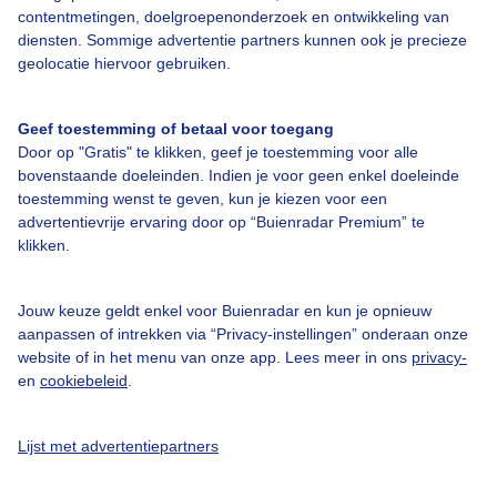
Bedrijfsgegevens
contentmetingen, doelgroepenonderzoek en ontwikkeling van
diensten. Sommige advertentie partners kunnen ook je precieze
Veelgestelde vragen
geolocatie hiervoor gebruiken.
Contact
Toegankelijkheid
Geef toestemming of betaal voor toegang
Door op "Gratis" te klikken, geef je toestemming voor alle
Gebruikersvoorwaarden
bovenstaande doeleinden. Indien je voor geen enkel doeleinde
Adverteren
toestemming wenst te geven, kun je kiezen voor een
advertentievrije ervaring door op “Buienradar Premium” te
Buienradar Team
klikken.
Privacy beleid
Cookie beleid
Jouw keuze geldt enkel voor Buienradar en kun je opnieuw
aanpassen of intrekken via “Privacy-instellingen” onderaan onze
Privacy instellingen
website of in het menu van onze app. Lees meer in ons
privacy-
en
cookiebeleid
.
Gratis weerdata
@BuienradarNL
Lijst met advertentiepartners
Buienradar