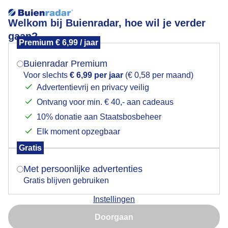
Welkom bij Buienradar, hoe wil je verder
gaan?
Premium € 6,99 / jaar
Mogen we je locatie gebruiken voor het
Wisselend bewolkt en droog met 10 graden bij het
weer?
Breda Jazz Festival Breda.
Buienradar Premium
Voor slechts
€ 6,99 per jaar
(€ 0,58 per maand)
Advertentievrij en privacy veilig
Ontvang voor min. € 40,- aan cadeaus
Indien je hier nog geen akkoord op hebt gegeven,
verschijnt er zo een pop-up uit je browser waarin
10% donatie aan Staatsbosbeheer
deze toestemming gevraagd wordt.
Elk moment opzegbaar
Gratis
Is goed, toon de popup
Met persoonlijke advertenties
Gratis blijven gebruiken
Instellingen
Nu niet, misschien later
Door: Henk Voermans
Gemaakt: 16-05-2026, 119x bekeken
Doorgaan
Gebruik je Safari en wil je niet elke dag deze pop-up zien?