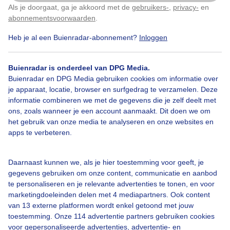
Als je doorgaat, ga je akkoord met de
gebruikers-
,
privacy-
en
Klik
hier
om dit aan te passen
abonnementsvoorwaarden
.
Heb je al een Buienradar-abonnement?
Inloggen
Bekijk slideshow
Buienradar is onderdeel van DPG Media.
Buienradar en DPG Media gebruiken cookies om informatie over
je apparaat, locatie, browser en surfgedrag te verzamelen. Deze
informatie combineren we met de gegevens die je zelf deelt met
ons, zoals wanneer je een account aanmaakt. Dit doen we om
het gebruik van onze media te analyseren en onze websites en
Een moment geduld aub...
apps te verbeteren.
Daarnaast kunnen we, als je hier toestemming voor geeft, je
gegevens gebruiken om onze content, communicatie en aanbod
te personaliseren en je relevante advertenties te tonen, en voor
marketingdoeleinden delen met 4 mediapartners. Ook content
Over Buienradar
van 13 externe platformen wordt enkel getoond met jouw
toestemming. Onze 114 advertentie partners gebruiken cookies
voor gepersonaliseerde advertenties, advertentie- en