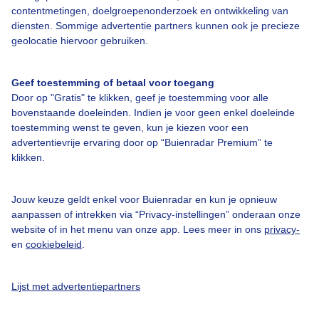
contentmetingen, doelgroepenonderzoek en ontwikkeling van
diensten. Sommige advertentie partners kunnen ook je precieze
Bedrijfsgegevens
geolocatie hiervoor gebruiken.
Veelgestelde vragen
Geef toestemming of betaal voor toegang
Contact
Door op "Gratis" te klikken, geef je toestemming voor alle
Toegankelijkheid
bovenstaande doeleinden. Indien je voor geen enkel doeleinde
toestemming wenst te geven, kun je kiezen voor een
Gebruikersvoorwaarden
advertentievrije ervaring door op “Buienradar Premium” te
klikken.
Adverteren
Buienradar Team
Jouw keuze geldt enkel voor Buienradar en kun je opnieuw
Privacy beleid
aanpassen of intrekken via “Privacy-instellingen” onderaan onze
website of in het menu van onze app. Lees meer in ons
privacy-
Cookie beleid
en
cookiebeleid
.
Privacy instellingen
Gratis weerdata
Lijst met advertentiepartners
@BuienradarNL