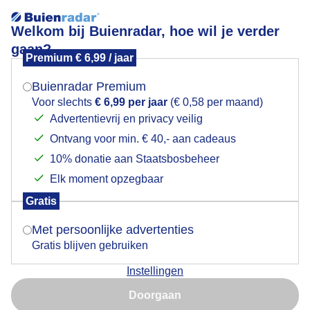
Welkom bij Buienradar, hoe wil je verder
gaan?
Premium € 6,99 / jaar
Mogen we je locatie gebruiken voor het
Rondvaartboot
weer?
Buienradar Premium
Voor slechts
€ 6,99 per jaar
(€ 0,58 per maand)
Advertentievrij en privacy veilig
Ontvang voor min. € 40,- aan cadeaus
Indien je hier nog geen akkoord op hebt gegeven,
verschijnt er zo een pop-up uit je browser waarin
10% donatie aan Staatsbosbeheer
deze toestemming gevraagd wordt.
Elk moment opzegbaar
Gratis
Is goed, toon de popup
Met persoonlijke advertenties
Gratis blijven gebruiken
Toeristen gekleed in warme jas in de rondvaartboot
Instellingen
Nu niet, misschien later
Door: ria brasser
Gemaakt: 16-05-2026, 27x bekeken
Doorgaan
Gebruik je Safari en wil je niet elke dag deze pop-up zien?