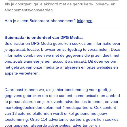
Als je doorgaat, ga je akkoord met de
gebruikers-
,
privacy-
en
Klik
hier
om dit aan te passen
abonnementsvoorwaarden
.
Heb je al een Buienradar-abonnement?
Inloggen
Warmgekledetoeristen
Rondvaartboot
Buienradar is onderdeel van DPG Media.
Buienradar en DPG Media gebruiken cookies om informatie over
Bekijk slideshow
je apparaat, locatie, browser en surfgedrag te verzamelen. Deze
informatie combineren we met de gegevens die je zelf deelt met
ons, zoals wanneer je een account aanmaakt. Dit doen we om
het gebruik van onze media te analyseren en onze websites en
apps te verbeteren.
Een moment geduld aub...
Daarnaast kunnen we, als je hier toestemming voor geeft, je
gegevens gebruiken om onze content, communicatie en aanbod
te personaliseren en je relevante advertenties te tonen, en voor
marketingdoeleinden delen met 4 mediapartners. Ook content
van 13 externe platformen wordt enkel getoond met jouw
toestemming. Onze 114 advertentie partners gebruiken cookies
voor gepersonaliseerde advertenties, advertentie- en
Over Buienradar