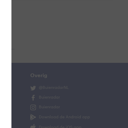
 aub...
Overig
@BuienradarNL
Buienradar
Buienradar
Download de Android app
Download de iOS app