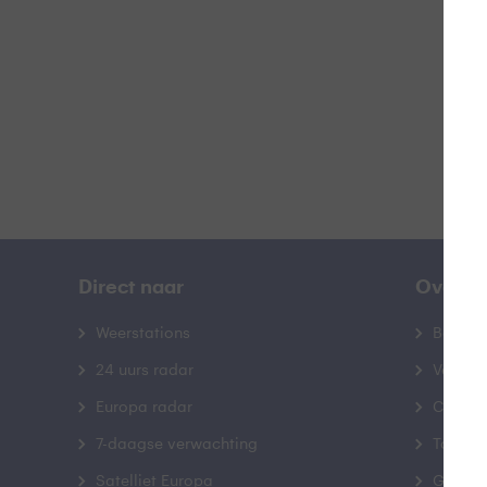
B
Direct naar
Over B
Weerstations
Bedrij
24 uurs radar
Veelge
Europa radar
Contac
7-daagse verwachting
Toegank
Satelliet Europa
Gebrui