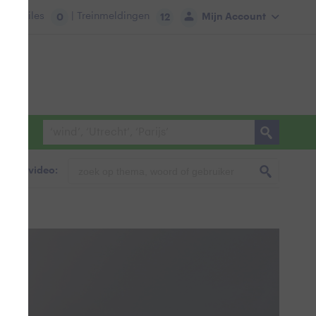
tie:
Files
| Treinmeldingen
Mijn Account
0
12
foto & video: