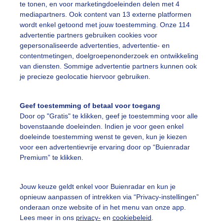
te tonen, en voor marketingdoeleinden delen met 4
mediapartners. Ook content van 13 externe platformen
ekijk slideshow
wordt enkel getoond met jouw toestemming. Onze 114
advertentie partners gebruiken cookies voor
gepersonaliseerde advertenties, advertentie- en
contentmetingen, doelgroepenonderzoek en ontwikkeling
van diensten. Sommige advertentie partners kunnen ook
je precieze geolocatie hiervoor gebruiken.
Een moment geduld
Geef toestemming of betaal voor toegang
Door op "Gratis" te klikken, geef je toestemming voor alle
bovenstaande doeleinden. Indien je voor geen enkel
uienradar
Mijn weer
doeleinde toestemming wenst te geven, kun je kiezen
voor een advertentievrije ervaring door op “Buienradar
fsgegevens
De Bilt
Premium” te klikken.
stelde vragen
t
Jouw keuze geldt enkel voor Buienradar en kun je
opnieuw aanpassen of intrekken via “Privacy-instellingen”
elijkheid
onderaan onze website of in het menu van onze app.
Lees meer in ons
privacy-
en
cookiebeleid
.
kersvoorwaarden