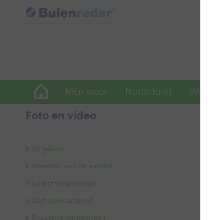
Mijn weer
Nederland
Wereld
Foto en video
Z
Uitgelicht
Weerfoto van de maand
Laatst toegevoegd
Best gewaardeerd
Populaire categorieën