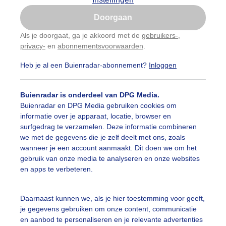
Is goed, toon de popup
Doorgaan
Nu niet, misschien later
Als je doorgaat, ga je akkoord met de
gebruikers-
,
privacy-
en
abonnementsvoorwaarden
.
Gebruik je Safari en wil je niet elke dag deze pop-up
zien?
Heb je al een Buienradar-abonnement?
Inloggen
Klik
hier
om dit aan te passen
Buienradar is onderdeel van DPG Media.
Buienradar en DPG Media gebruiken cookies om
informatie over je apparaat, locatie, browser en
surfgedrag te verzamelen. Deze informatie combineren
we met de gegevens die je zelf deelt met ons, zoals
wanneer je een account aanmaakt. Dit doen we om het
gebruik van onze media te analyseren en onze websites
en apps te verbeteren.
Daarnaast kunnen we, als je hier toestemming voor geeft,
r: Arjan Pat
Gemaakt: 16-05-2026, 55x bekeken
je gegevens gebruiken om onze content, communicatie
en aanbod te personaliseren en je relevante advertenties