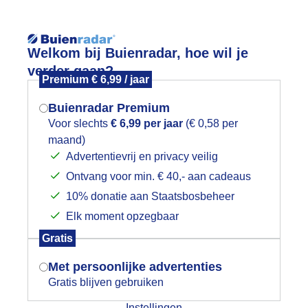
Reisinforma
Welkom bij Buienradar, hoe wil je
verder gaan?
Premium € 6,99 / jaar
Buienradar Premium
Voor slechts
€ 6,99 per jaar
(€ 0,58 per
wijd
Foto en video
Weerzine
maand)
Mogen we je locatie gebruiken voor
Advertentievrij en privacy veilig
het weer?
Zoeken in 
Ontvang voor min. € 40,- aan cadeaus
10% donatie aan Staatsbosbeheer
onsopkomst met regenboog
Elk moment opzegbaar
Indien je hier nog geen akkoord op hebt
Gratis
gegeven, verschijnt er zo een pop-up uit
je browser waarin deze toestemming
Met persoonlijke advertenties
gevraagd wordt.
Gratis blijven gebruiken
Instellingen