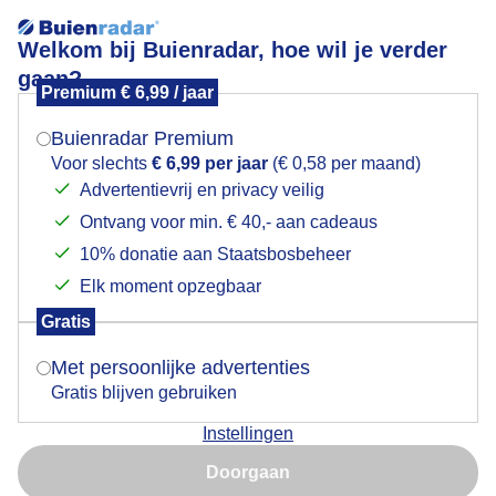
Welkom bij Buienradar, hoe wil je verder
gaan?
Premium € 6,99 / jaar
Mogen we je locatie gebruiken voor het
Regen-regen-regen....
weer?
Buienradar Premium
Voor slechts
€ 6,99 per jaar
(€ 0,58 per maand)
Advertentievrij en privacy veilig
Ontvang voor min. € 40,- aan cadeaus
Indien je hier nog geen akkoord op hebt gegeven,
verschijnt er zo een pop-up uit je browser waarin
10% donatie aan Staatsbosbeheer
deze toestemming gevraagd wordt.
Elk moment opzegbaar
Gratis
Is goed, toon de popup
Met persoonlijke advertenties
Gratis blijven gebruiken
Instellingen
Nu niet, misschien later
De regen komt af en toe met bakken uit de lucht
Doorgaan
vallen, het is kil weer in Alkmaar...
Gebruik je Safari en wil je niet elke dag deze pop-up zien?