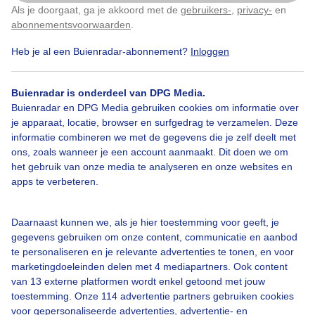
Als je doorgaat, ga je akkoord met de
gebruikers-
,
privacy-
en
Klik
hier
om dit aan te passen
abonnementsvoorwaarden
.
Door: Jetty Roedema
Gemaakt: 16-05-2026, 65x bekeken
Heb je al een Buienradar-abonnement?
Inloggen
Buienradar is onderdeel van DPG Media.
#regendruppels
#kil
Regen
Buienradar en DPG Media gebruiken cookies om informatie over
je apparaat, locatie, browser en surfgedrag te verzamelen. Deze
informatie combineren we met de gegevens die je zelf deelt met
ons, zoals wanneer je een account aanmaakt. Dit doen we om
Bekijk slideshow
het gebruik van onze media te analyseren en onze websites en
apps te verbeteren.
Daarnaast kunnen we, als je hier toestemming voor geeft, je
gegevens gebruiken om onze content, communicatie en aanbod
Een moment geduld aub...
te personaliseren en je relevante advertenties te tonen, en voor
marketingdoeleinden delen met 4 mediapartners. Ook content
van 13 externe platformen wordt enkel getoond met jouw
toestemming. Onze 114 advertentie partners gebruiken cookies
voor gepersonaliseerde advertenties, advertentie- en