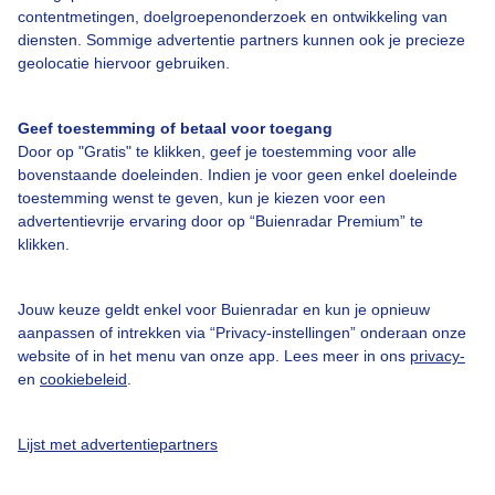
contentmetingen, doelgroepenonderzoek en ontwikkeling van
diensten. Sommige advertentie partners kunnen ook je precieze
Over Buienradar
geolocatie hiervoor gebruiken.
Bedrijfsgegevens
Geef toestemming of betaal voor toegang
Door op "Gratis" te klikken, geef je toestemming voor alle
Veelgestelde vragen
bovenstaande doeleinden. Indien je voor geen enkel doeleinde
toestemming wenst te geven, kun je kiezen voor een
Contact
advertentievrije ervaring door op “Buienradar Premium” te
Toegankelijkheid
klikken.
Gebruikersvoorwaarden
Jouw keuze geldt enkel voor Buienradar en kun je opnieuw
Adverteren
aanpassen of intrekken via “Privacy-instellingen” onderaan onze
Buienradar Team
website of in het menu van onze app. Lees meer in ons
privacy-
en
cookiebeleid
.
Privacy beleid
Cookie beleid
Lijst met advertentiepartners
Privacy instellingen