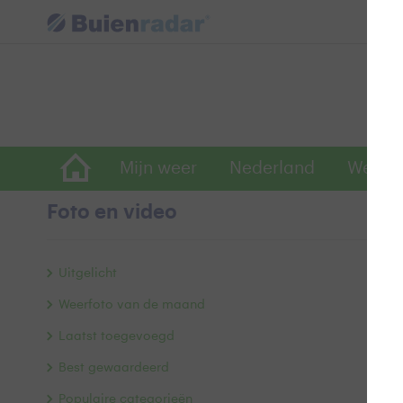
Mijn weer
Nederland
Wereld
Foto en video
G
Uitgelicht
Weerfoto van de maand
Laatst toegevoegd
Best gewaardeerd
Populaire categorieën