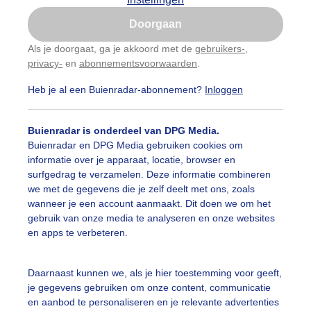
Is goed, toon de popup
Doorgaan
Nu niet, misschien later
Als je doorgaat, ga je akkoord met de
gebruikers-
,
privacy-
en
abonnementsvoorwaarden
.
Gebruik je Safari en wil je niet elke dag deze pop-up
zien?
Heb je al een Buienradar-abonnement?
Inloggen
Klik
hier
om dit aan te passen
Buienradar is onderdeel van DPG Media.
Buienradar en DPG Media gebruiken cookies om
informatie over je apparaat, locatie, browser en
surfgedrag te verzamelen. Deze informatie combineren
we met de gegevens die je zelf deelt met ons, zoals
wanneer je een account aanmaakt. Dit doen we om het
gebruik van onze media te analyseren en onze websites
en apps te verbeteren.
Daarnaast kunnen we, als je hier toestemming voor geeft,
r: Nely V Frankenhuijzen
Gemaakt: 15-05-2026, 51x bekeken
je gegevens gebruiken om onze content, communicatie
en aanbod te personaliseren en je relevante advertenties