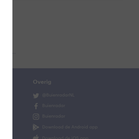
 aub...
Overig
@BuienradarNL
Buienradar
Buienradar
Download de Android app
Download de iOS app