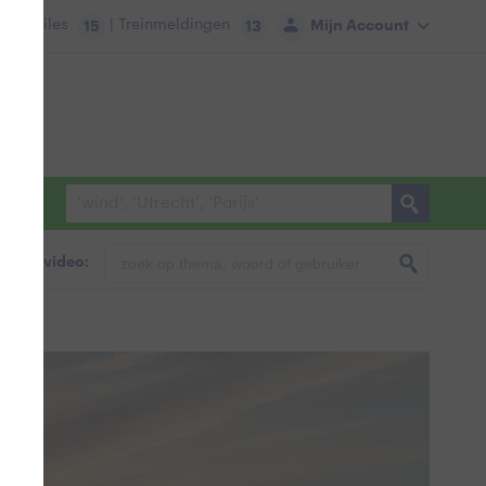
tie:
Files
| Treinmeldingen
Mijn Account
15
13
foto & video: