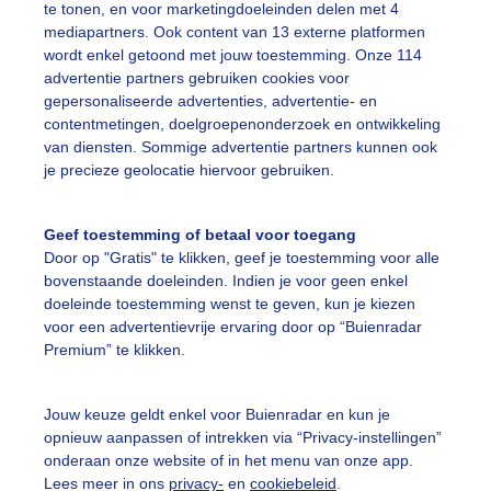
te tonen, en voor marketingdoeleinden delen met 4
mediapartners. Ook content van 13 externe platformen
ekijk slideshow
wordt enkel getoond met jouw toestemming. Onze 114
advertentie partners gebruiken cookies voor
gepersonaliseerde advertenties, advertentie- en
contentmetingen, doelgroepenonderzoek en ontwikkeling
van diensten. Sommige advertentie partners kunnen ook
je precieze geolocatie hiervoor gebruiken.
Een moment geduld
Geef toestemming of betaal voor toegang
Door op "Gratis" te klikken, geef je toestemming voor alle
bovenstaande doeleinden. Indien je voor geen enkel
uienradar
Mijn weer
doeleinde toestemming wenst te geven, kun je kiezen
voor een advertentievrije ervaring door op “Buienradar
fsgegevens
De Bilt
Premium” te klikken.
stelde vragen
t
Jouw keuze geldt enkel voor Buienradar en kun je
opnieuw aanpassen of intrekken via “Privacy-instellingen”
elijkheid
onderaan onze website of in het menu van onze app.
Lees meer in ons
privacy-
en
cookiebeleid
.
kersvoorwaarden