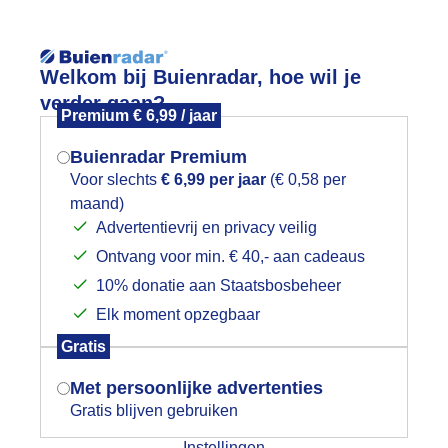
Reisinforma
Welkom bij Buienradar, hoe wil je
verder gaan?
Premium € 6,99 / jaar
Buienradar Premium
Voor slechts
€ 6,99 per jaar
(€ 0,58 per
wijd
Foto en video
Weerzine
maand)
Mogen we je locatie gebruiken voor
Advertentievrij en privacy veilig
het weer?
Zoeken in 
Ontvang voor min. € 40,- aan cadeaus
10% donatie aan Staatsbosbeheer
oedemorgen!
Elk moment opzegbaar
Indien je hier nog geen akkoord op hebt
Gratis
gegeven, verschijnt er zo een pop-up uit
je browser waarin deze toestemming
Met persoonlijke advertenties
gevraagd wordt.
Gratis blijven gebruiken
Instellingen