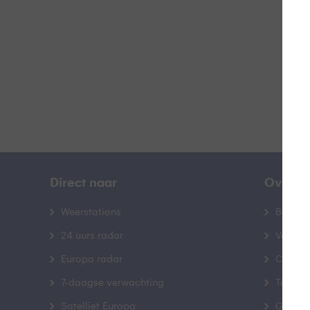
B
Direct naar
Over B
Weerstations
Bedrij
24 uurs radar
Veelge
Europa radar
Contac
7-daagse verwachting
Toegank
Satelliet Europa
Gebrui