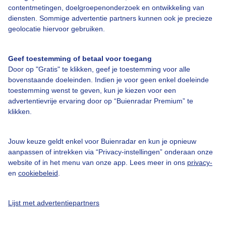
Over Buienradar
contentmetingen, doelgroepenonderzoek en ontwikkeling van
diensten. Sommige advertentie partners kunnen ook je precieze
geolocatie hiervoor gebruiken.
Bedrijfsgegevens
Veelgestelde vragen
Geef toestemming of betaal voor toegang
Contact
Door op "Gratis" te klikken, geef je toestemming voor alle
bovenstaande doeleinden. Indien je voor geen enkel doeleinde
Toegankelijkheid
toestemming wenst te geven, kun je kiezen voor een
advertentievrije ervaring door op “Buienradar Premium” te
Gebruikersvoorwaarden
klikken.
Adverteren
Buienradar Team
Jouw keuze geldt enkel voor Buienradar en kun je opnieuw
aanpassen of intrekken via “Privacy-instellingen” onderaan onze
Privacy beleid
website of in het menu van onze app. Lees meer in ons
privacy-
Cookie beleid
en
cookiebeleid
.
Privacy instellingen
Lijst met advertentiepartners
Gratis weerdata