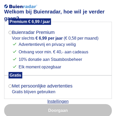
Welkom bij Buienradar, hoe wil je verder
gaan?
Premium € 6,99 / jaar
Mogen we je locatie gebruiken voor het
Wolken in Bolsena Italië
weer?
Buienradar Premium
Voor slechts
€ 6,99 per jaar
(€ 0,58 per maand)
Advertentievrij en privacy veilig
Ontvang voor min. € 40,- aan cadeaus
Indien je hier nog geen akkoord op hebt gegeven,
verschijnt er zo een pop-up uit je browser waarin
10% donatie aan Staatsbosbeheer
deze toestemming gevraagd wordt.
Elk moment opzegbaar
Gratis
Is goed, toon de popup
Met persoonlijke advertenties
Gratis blijven gebruiken
Instellingen
Nu niet, misschien later
Doorgaan
Gebruik je Safari en wil je niet elke dag deze pop-up zien?