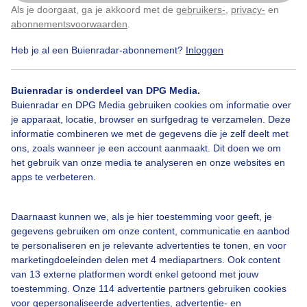
Als je doorgaat, ga je akkoord met de
gebruikers-
,
privacy-
en
Klik
hier
om dit aan te passen
Door: public
Gemaakt: 16-05-2026, 44x bekeken
abonnementsvoorwaarden
.
Heb je al een Buienradar-abonnement?
Inloggen
Buienradar is onderdeel van DPG Media.
Buienradar en DPG Media gebruiken cookies om informatie over
Bekijk slideshow
je apparaat, locatie, browser en surfgedrag te verzamelen. Deze
informatie combineren we met de gegevens die je zelf deelt met
ons, zoals wanneer je een account aanmaakt. Dit doen we om
het gebruik van onze media te analyseren en onze websites en
apps te verbeteren.
Een moment geduld aub...
Daarnaast kunnen we, als je hier toestemming voor geeft, je
gegevens gebruiken om onze content, communicatie en aanbod
te personaliseren en je relevante advertenties te tonen, en voor
marketingdoeleinden delen met 4 mediapartners. Ook content
van 13 externe platformen wordt enkel getoond met jouw
toestemming. Onze 114 advertentie partners gebruiken cookies
voor gepersonaliseerde advertenties, advertentie- en