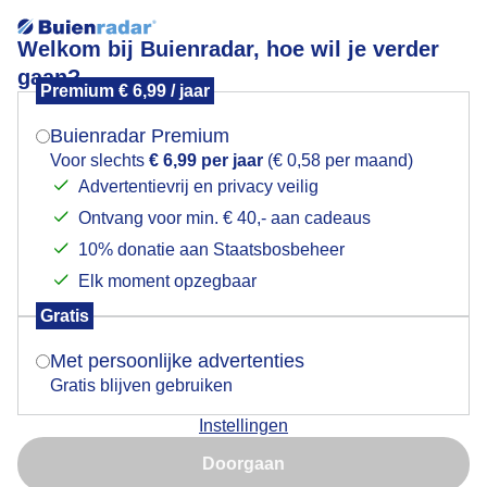
Welkom bij Buienradar, hoe wil je verder
gaan?
Premium € 6,99 / jaar
Mogen we je locatie gebruiken voor het
Zeilen
weer?
Buienradar Premium
Voor slechts
€ 6,99 per jaar
(€ 0,58 per maand)
Advertentievrij en privacy veilig
Ontvang voor min. € 40,- aan cadeaus
Indien je hier nog geen akkoord op hebt gegeven,
verschijnt er zo een pop-up uit je browser waarin
10% donatie aan Staatsbosbeheer
deze toestemming gevraagd wordt.
Elk moment opzegbaar
Gratis
Is goed, toon de popup
Met persoonlijke advertenties
Gratis blijven gebruiken
Wind genoeg met zeilen vandaag,maar het bleef niet
Instellingen
droog
Nu niet, misschien later
Doorgaan
Door: Ton Wesselius
Gemaakt: 15-05-2026, 15x bekeken
Gebruik je Safari en wil je niet elke dag deze pop-up zien?