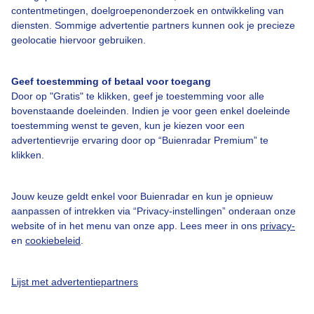
Over Buienradar
contentmetingen, doelgroepenonderzoek en ontwikkeling van
diensten. Sommige advertentie partners kunnen ook je precieze
geolocatie hiervoor gebruiken.
Bedrijfsgegevens
Veelgestelde vragen
Geef toestemming of betaal voor toegang
Door op "Gratis" te klikken, geef je toestemming voor alle
Contact
bovenstaande doeleinden. Indien je voor geen enkel doeleinde
Toegankelijkheid
toestemming wenst te geven, kun je kiezen voor een
advertentievrije ervaring door op “Buienradar Premium” te
Gebruikersvoorwaarden
klikken.
Adverteren
Buienradar Team
Jouw keuze geldt enkel voor Buienradar en kun je opnieuw
aanpassen of intrekken via “Privacy-instellingen” onderaan onze
Privacy beleid
website of in het menu van onze app. Lees meer in ons
privacy-
en
cookiebeleid
.
Cookie beleid
Privacy instellingen
Lijst met advertentiepartners
Gratis weerdata