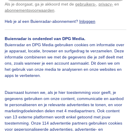
Als je doorgaat, ga je akkoord met de
gebruikers-
,
privacy-
en
Klik
hier
om dit aan te passen
abonnementsvoorwaarden
.
Heb je al een Buienradar-abonnement?
Inloggen
Zeilen
Wolken
Wind
Buienradar is onderdeel van DPG Media.
Buienradar en DPG Media gebruiken cookies om informatie over
je apparaat, locatie, browser en surfgedrag te verzamelen. Deze
Bekijk slideshow
informatie combineren we met de gegevens die je zelf deelt met
ons, zoals wanneer je een account aanmaakt. Dit doen we om
het gebruik van onze media te analyseren en onze websites en
apps te verbeteren.
Een moment geduld aub...
Daarnaast kunnen we, als je hier toestemming voor geeft, je
gegevens gebruiken om onze content, communicatie en aanbod
te personaliseren en je relevante advertenties te tonen, en voor
marketingdoeleinden delen met 4 mediapartners. Ook content
van 13 externe platformen wordt enkel getoond met jouw
toestemming. Onze 114 advertentie partners gebruiken cookies
voor gepersonaliseerde advertenties, advertentie- en