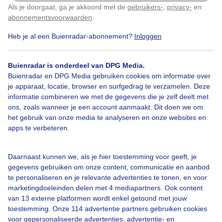
Als je doorgaat, ga je akkoord met de
gebruikers-
,
privacy-
en
Klik
hier
om dit aan te passen
abonnementsvoorwaarden
.
Heb je al een Buienradar-abonnement?
Inloggen
Bewolktenregenachtig
Buienradar is onderdeel van DPG Media.
Buienradar en DPG Media gebruiken cookies om informatie over
Bekijk slideshow
je apparaat, locatie, browser en surfgedrag te verzamelen. Deze
informatie combineren we met de gegevens die je zelf deelt met
ons, zoals wanneer je een account aanmaakt. Dit doen we om
het gebruik van onze media te analyseren en onze websites en
apps te verbeteren.
Een moment geduld aub...
Daarnaast kunnen we, als je hier toestemming voor geeft, je
gegevens gebruiken om onze content, communicatie en aanbod
te personaliseren en je relevante advertenties te tonen, en voor
marketingdoeleinden delen met 4 mediapartners. Ook content
van 13 externe platformen wordt enkel getoond met jouw
toestemming. Onze 114 advertentie partners gebruiken cookies
voor gepersonaliseerde advertenties, advertentie- en
Over Buienradar