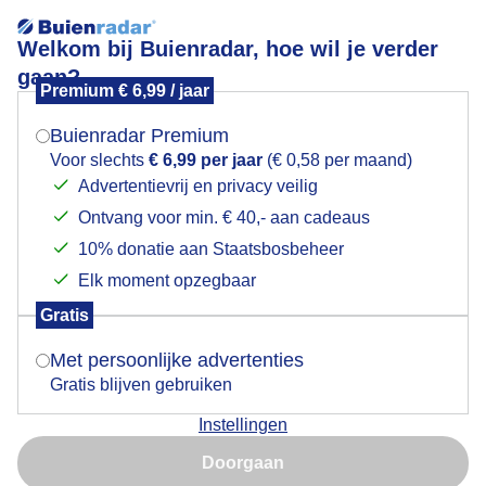
Welkom bij Buienradar, hoe wil je verder
gaan?
Premium € 6,99 / jaar
Mogen we je locatie gebruiken voor het
Bewolkt en regenachtig
weer?
Buienradar Premium
Voor slechts
€ 6,99 per jaar
(€ 0,58 per maand)
Advertentievrij en privacy veilig
Ontvang voor min. € 40,- aan cadeaus
Indien je hier nog geen akkoord op hebt gegeven,
verschijnt er zo een pop-up uit je browser waarin
10% donatie aan Staatsbosbeheer
deze toestemming gevraagd wordt.
Elk moment opzegbaar
Gratis
Is goed, toon de popup
Met persoonlijke advertenties
Gratis blijven gebruiken
Bewolkt en regenachtig
Instellingen
Nu niet, misschien later
Door: ria brasser
Gemaakt: 15-05-2026, 39x bekeken
Doorgaan
Gebruik je Safari en wil je niet elke dag deze pop-up zien?