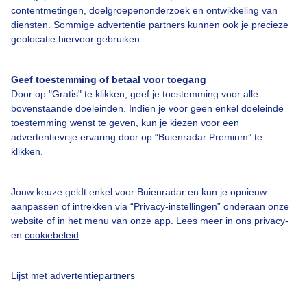
contentmetingen, doelgroepenonderzoek en ontwikkeling van
diensten. Sommige advertentie partners kunnen ook je precieze
Bedrijfsgegevens
geolocatie hiervoor gebruiken.
Veelgestelde vragen
Geef toestemming of betaal voor toegang
Contact
Door op "Gratis" te klikken, geef je toestemming voor alle
Toegankelijkheid
bovenstaande doeleinden. Indien je voor geen enkel doeleinde
toestemming wenst te geven, kun je kiezen voor een
Gebruikersvoorwaarden
advertentievrije ervaring door op “Buienradar Premium” te
klikken.
Adverteren
Buienradar Team
Jouw keuze geldt enkel voor Buienradar en kun je opnieuw
Privacy beleid
aanpassen of intrekken via “Privacy-instellingen” onderaan onze
website of in het menu van onze app. Lees meer in ons
privacy-
Cookie beleid
en
cookiebeleid
.
Privacy instellingen
Gratis weerdata
Lijst met advertentiepartners
@BuienradarNL