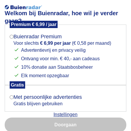
Welkom bij Buienradar, hoe wil je verder
gaan?
Premium € 6,99 / jaar
Mogen we je locatie gebruiken voor het
Sneeuw
weer?
Buienradar Premium
Voor slechts
€ 6,99 per jaar
(€ 0,58 per maand)
Advertentievrij en privacy veilig
Ontvang voor min. € 40,- aan cadeaus
Indien je hier nog geen akkoord op hebt gegeven,
verschijnt er zo een pop-up uit je browser waarin
10% donatie aan Staatsbosbeheer
deze toestemming gevraagd wordt.
Elk moment opzegbaar
Gratis
Is goed, toon de popup
Met persoonlijke advertenties
Gratis blijven gebruiken
Instellingen
Nu niet, misschien later
In de bergen weer sneeuw gevallen vannacht 2
Doorgaan
graden Celsuis koud maar nu nog droog.
Gebruik je Safari en wil je niet elke dag deze pop-up zien?