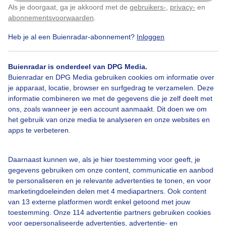
Als je doorgaat, ga je akkoord met de
gebruikers-
,
privacy-
en
Klik
hier
om dit aan te passen
abonnementsvoorwaarden
.
Door: Corry van Daalen
Gemaakt: 15-05-2026, 98x bekeken
Heb je al een Buienradar-abonnement?
Inloggen
Buienradar is onderdeel van DPG Media.
Lente
Winter
Wolken
Buienradar en DPG Media gebruiken cookies om informatie over
je apparaat, locatie, browser en surfgedrag te verzamelen. Deze
informatie combineren we met de gegevens die je zelf deelt met
ons, zoals wanneer je een account aanmaakt. Dit doen we om
Bekijk slideshow
het gebruik van onze media te analyseren en onze websites en
apps te verbeteren.
Daarnaast kunnen we, als je hier toestemming voor geeft, je
gegevens gebruiken om onze content, communicatie en aanbod
Een moment geduld aub...
te personaliseren en je relevante advertenties te tonen, en voor
marketingdoeleinden delen met 4 mediapartners. Ook content
van 13 externe platformen wordt enkel getoond met jouw
toestemming. Onze 114 advertentie partners gebruiken cookies
voor gepersonaliseerde advertenties, advertentie- en