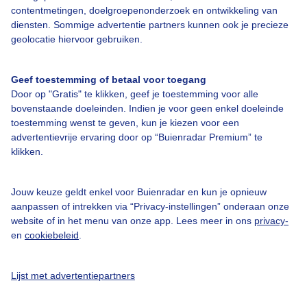
contentmetingen, doelgroepenonderzoek en ontwikkeling van
diensten. Sommige advertentie partners kunnen ook je precieze
geolocatie hiervoor gebruiken.
Over Buienradar
Geef toestemming of betaal voor toegang
Bedrijfsgegevens
Door op "Gratis" te klikken, geef je toestemming voor alle
Veelgestelde vragen
bovenstaande doeleinden. Indien je voor geen enkel doeleinde
toestemming wenst te geven, kun je kiezen voor een
Contact
advertentievrije ervaring door op “Buienradar Premium” te
Toegankelijkheid
klikken.
Gebruikersvoorwaarden
Jouw keuze geldt enkel voor Buienradar en kun je opnieuw
Adverteren
aanpassen of intrekken via “Privacy-instellingen” onderaan onze
Buienradar Team
website of in het menu van onze app. Lees meer in ons
privacy-
en
cookiebeleid
.
Privacy beleid
Cookie beleid
Lijst met advertentiepartners
Privacy instellingen