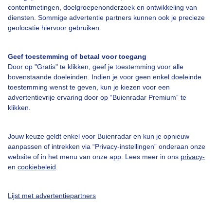
Over Buienradar
contentmetingen, doelgroepenonderzoek en ontwikkeling van
diensten. Sommige advertentie partners kunnen ook je precieze
geolocatie hiervoor gebruiken.
Bedrijfsgegevens
Veelgestelde vragen
Geef toestemming of betaal voor toegang
Door op "Gratis" te klikken, geef je toestemming voor alle
Contact
bovenstaande doeleinden. Indien je voor geen enkel doeleinde
Toegankelijkheid
toestemming wenst te geven, kun je kiezen voor een
advertentievrije ervaring door op “Buienradar Premium” te
Gebruikersvoorwaarden
klikken.
Adverteren
Buienradar Team
Jouw keuze geldt enkel voor Buienradar en kun je opnieuw
aanpassen of intrekken via “Privacy-instellingen” onderaan onze
Privacy beleid
website of in het menu van onze app. Lees meer in ons
privacy-
en
cookiebeleid
.
Cookie beleid
Privacy instellingen
Lijst met advertentiepartners
Gratis weerdata