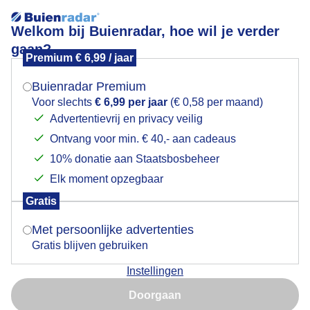
Welkom bij Buienradar, hoe wil je verder
gaan?
Premium € 6,99 / jaar
Mogen we je locatie gebruiken voor het
Buien
weer?
Buienradar Premium
Voor slechts
€ 6,99 per jaar
(€ 0,58 per maand)
Advertentievrij en privacy veilig
Ontvang voor min. € 40,- aan cadeaus
Indien je hier nog geen akkoord op hebt gegeven,
verschijnt er zo een pop-up uit je browser waarin
10% donatie aan Staatsbosbeheer
deze toestemming gevraagd wordt.
Elk moment opzegbaar
Gratis
Is goed, toon de popup
Met persoonlijke advertenties
Gratis blijven gebruiken
Mooi contrast van de wegtrekkende buien met de
Instellingen
laagstaande zon
Nu niet, misschien later
Doorgaan
Door: Ton Wesselius
Gemaakt: 15-05-2026, 21x bekeken
Gebruik je Safari en wil je niet elke dag deze pop-up zien?