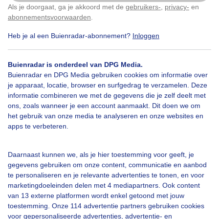
Als je doorgaat, ga je akkoord met de
gebruikers-
,
privacy-
en
Klik
hier
om dit aan te passen
abonnementsvoorwaarden
.
Heb je al een Buienradar-abonnement?
Inloggen
Contrast
Wolken
Zonsopkomst
Buienradar is onderdeel van DPG Media.
Buienradar en DPG Media gebruiken cookies om informatie over
je apparaat, locatie, browser en surfgedrag te verzamelen. Deze
Bekijk slideshow
informatie combineren we met de gegevens die je zelf deelt met
ons, zoals wanneer je een account aanmaakt. Dit doen we om
het gebruik van onze media te analyseren en onze websites en
apps te verbeteren.
Een moment geduld aub...
Daarnaast kunnen we, als je hier toestemming voor geeft, je
gegevens gebruiken om onze content, communicatie en aanbod
te personaliseren en je relevante advertenties te tonen, en voor
marketingdoeleinden delen met 4 mediapartners. Ook content
van 13 externe platformen wordt enkel getoond met jouw
toestemming. Onze 114 advertentie partners gebruiken cookies
voor gepersonaliseerde advertenties, advertentie- en