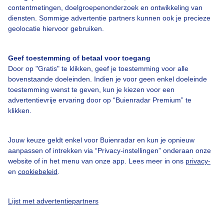
contentmetingen, doelgroepenonderzoek en ontwikkeling van
diensten. Sommige advertentie partners kunnen ook je precieze
Bedrijfsgegevens
geolocatie hiervoor gebruiken.
Veelgestelde vragen
Contact
Geef toestemming of betaal voor toegang
Door op "Gratis" te klikken, geef je toestemming voor alle
Toegankelijkheid
bovenstaande doeleinden. Indien je voor geen enkel doeleinde
toestemming wenst te geven, kun je kiezen voor een
Gebruikersvoorwaarden
advertentievrije ervaring door op “Buienradar Premium” te
Adverteren
klikken.
Buienradar Team
Jouw keuze geldt enkel voor Buienradar en kun je opnieuw
Privacy beleid
aanpassen of intrekken via “Privacy-instellingen” onderaan onze
Cookie beleid
website of in het menu van onze app. Lees meer in ons
privacy-
en
cookiebeleid
.
Privacy instellingen
Gratis weerdata
Lijst met advertentiepartners
@BuienradarNL