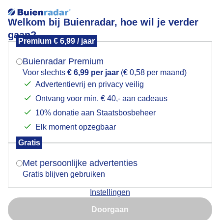
Welkom bij Buienradar, hoe wil je verder
gaan?
Premium € 6,99 / jaar
Mogen we je locatie gebruiken voor het
Lees meer.
weer?
Buienradar Premium
Zonsondergang IJsselmeer Andijk
Voor slechts
€ 6,99 per jaar
(€ 0,58 per maand)
Advertentievrij en privacy veilig
Ontvang voor min. € 40,- aan cadeaus
Indien je hier nog geen akkoord op hebt gegeven,
verschijnt er zo een pop-up uit je browser waarin
10% donatie aan Staatsbosbeheer
deze toestemming gevraagd wordt.
Elk moment opzegbaar
Gratis
Is goed, toon de popup
Met persoonlijke advertenties
Gratis blijven gebruiken
Instellingen
Nu niet, misschien later
Doorgaan
Gebruik je Safari en wil je niet elke dag deze pop-up zien?
Door: Henri
Gemaakt: 14-05-2026, 69x bekeken