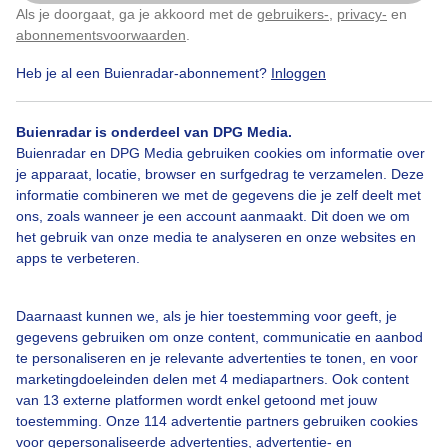
Als je doorgaat, ga je akkoord met de
gebruikers-
,
privacy-
en
Klik
hier
om dit aan te passen
abonnementsvoorwaarden
.
Heb je al een Buienradar-abonnement?
Inloggen
1
Buienradar is onderdeel van DPG Media.
Bekijk slideshow
Buienradar en DPG Media gebruiken cookies om informatie over
je apparaat, locatie, browser en surfgedrag te verzamelen. Deze
informatie combineren we met de gegevens die je zelf deelt met
ons, zoals wanneer je een account aanmaakt. Dit doen we om
het gebruik van onze media te analyseren en onze websites en
apps te verbeteren.
Een moment geduld aub...
Daarnaast kunnen we, als je hier toestemming voor geeft, je
gegevens gebruiken om onze content, communicatie en aanbod
te personaliseren en je relevante advertenties te tonen, en voor
marketingdoeleinden delen met 4 mediapartners. Ook content
van 13 externe platformen wordt enkel getoond met jouw
toestemming. Onze 114 advertentie partners gebruiken cookies
Over Buienradar
voor gepersonaliseerde advertenties, advertentie- en