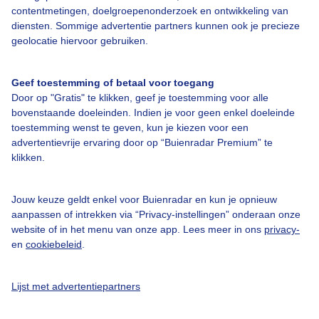
contentmetingen, doelgroepenonderzoek en ontwikkeling van
Over Buienradar
diensten. Sommige advertentie partners kunnen ook je precieze
geolocatie hiervoor gebruiken.
Bedrijfsgegevens
Veelgestelde vragen
Geef toestemming of betaal voor toegang
Door op "Gratis" te klikken, geef je toestemming voor alle
Contact
bovenstaande doeleinden. Indien je voor geen enkel doeleinde
toestemming wenst te geven, kun je kiezen voor een
Toegankelijkheid
advertentievrije ervaring door op “Buienradar Premium” te
Gebruikersvoorwaarden
klikken.
Adverteren
Jouw keuze geldt enkel voor Buienradar en kun je opnieuw
Buienradar Team
aanpassen of intrekken via “Privacy-instellingen” onderaan onze
Privacy beleid
website of in het menu van onze app. Lees meer in ons
privacy-
en
cookiebeleid
.
Cookie beleid
Privacy instellingen
Lijst met advertentiepartners
Gratis weerdata