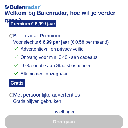
Welkom bij Buienradar, hoe wil je verder
gaan?
Premium € 6,99 / jaar
Mogen we je locatie gebruiken voor het
Lees meer.
weer?
Buienradar Premium
Wolkenlucht
Voor slechts
€ 6,99 per jaar
(€ 0,58 per maand)
Advertentievrij en privacy veilig
Ontvang voor min. € 40,- aan cadeaus
Indien je hier nog geen akkoord op hebt gegeven,
verschijnt er zo een pop-up uit je browser waarin
10% donatie aan Staatsbosbeheer
deze toestemming gevraagd wordt.
Elk moment opzegbaar
Gratis
Is goed, toon de popup
Met persoonlijke advertenties
Gratis blijven gebruiken
Instellingen
Nu niet, misschien later
Doorgaan
Gebruik je Safari en wil je niet elke dag deze pop-up zien?
Door: Jolanda Pelkmans
Gemaakt: 14-05-2026, 12x bekeken