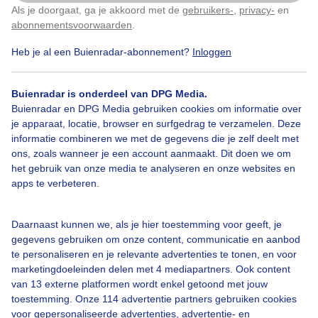
Als je doorgaat, ga je akkoord met de
gebruikers-
,
privacy-
en
Klik
hier
om dit aan te passen
abonnementsvoorwaarden
.
Heb je al een Buienradar-abonnement?
Inloggen
Wolkenlucht
Wolken
Buienradar is onderdeel van DPG Media.
Buienradar en DPG Media gebruiken cookies om informatie over
je apparaat, locatie, browser en surfgedrag te verzamelen. Deze
Bekijk slideshow
informatie combineren we met de gegevens die je zelf deelt met
ons, zoals wanneer je een account aanmaakt. Dit doen we om
het gebruik van onze media te analyseren en onze websites en
apps te verbeteren.
Daarnaast kunnen we, als je hier toestemming voor geeft, je
Een moment geduld aub...
gegevens gebruiken om onze content, communicatie en aanbod
te personaliseren en je relevante advertenties te tonen, en voor
marketingdoeleinden delen met 4 mediapartners. Ook content
van 13 externe platformen wordt enkel getoond met jouw
toestemming. Onze 114 advertentie partners gebruiken cookies
voor gepersonaliseerde advertenties, advertentie- en