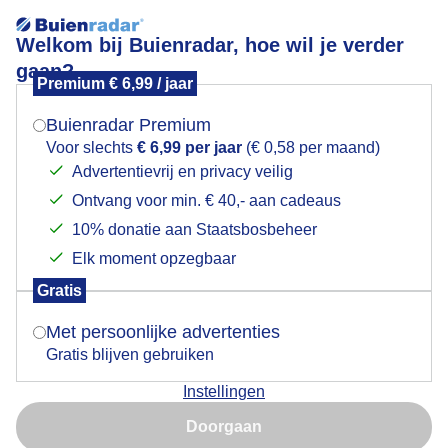
Welkom bij Buienradar, hoe wil je verder
gaan?
Premium € 6,99 / jaar
Mogen we je locatie gebruiken voor het
Dreigende lucht met valstrepen vanmiddag
weer?
Buienradar Premium
Voor slechts
€ 6,99 per jaar
(€ 0,58 per maand)
Advertentievrij en privacy veilig
Ontvang voor min. € 40,- aan cadeaus
Indien je hier nog geen akkoord op hebt gegeven,
verschijnt er zo een pop-up uit je browser waarin
10% donatie aan Staatsbosbeheer
deze toestemming gevraagd wordt.
Elk moment opzegbaar
Gratis
Is goed, toon de popup
Met persoonlijke advertenties
Dreigende lucht met valstrepen
Gratis blijven gebruiken
Door: Joyce Derksen
Gemaakt: 14-05-2026, 51x bekeken
Instellingen
Nu niet, misschien later
Doorgaan
Gebruik je Safari en wil je niet elke dag deze pop-up zien?