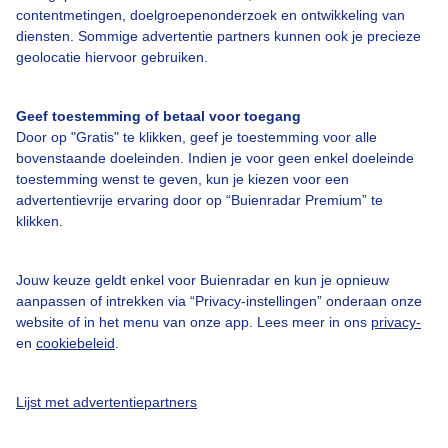
Bedrijfsgegevens
contentmetingen, doelgroepenonderzoek en ontwikkeling van
diensten. Sommige advertentie partners kunnen ook je precieze
Veelgestelde vragen
geolocatie hiervoor gebruiken.
Contact
Toegankelijkheid
Geef toestemming of betaal voor toegang
Door op "Gratis" te klikken, geef je toestemming voor alle
Gebruikersvoorwaarden
bovenstaande doeleinden. Indien je voor geen enkel doeleinde
toestemming wenst te geven, kun je kiezen voor een
Adverteren
advertentievrije ervaring door op “Buienradar Premium” te
Buienradar Team
klikken.
Privacy beleid
Jouw keuze geldt enkel voor Buienradar en kun je opnieuw
Cookie beleid
aanpassen of intrekken via “Privacy-instellingen” onderaan onze
Privacy instellingen
website of in het menu van onze app. Lees meer in ons
privacy-
en
cookiebeleid
.
Gratis weerdata
@BuienradarNL
Lijst met advertentiepartners
Buienradar