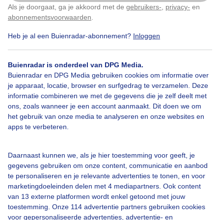
Als je doorgaat, ga je akkoord met de
gebruikers-
,
privacy-
en
Klik
hier
om dit aan te passen
Valstrepen
Dreigendewolk
Regen
abonnementsvoorwaarden
.
Heb je al een Buienradar-abonnement?
Inloggen
Bekijk slideshow
Buienradar is onderdeel van DPG Media.
Buienradar en DPG Media gebruiken cookies om informatie over
je apparaat, locatie, browser en surfgedrag te verzamelen. Deze
informatie combineren we met de gegevens die je zelf deelt met
ons, zoals wanneer je een account aanmaakt. Dit doen we om
het gebruik van onze media te analyseren en onze websites en
Een moment geduld aub...
apps te verbeteren.
Daarnaast kunnen we, als je hier toestemming voor geeft, je
gegevens gebruiken om onze content, communicatie en aanbod
te personaliseren en je relevante advertenties te tonen, en voor
marketingdoeleinden delen met 4 mediapartners. Ook content
van 13 externe platformen wordt enkel getoond met jouw
Over Buienradar
toestemming. Onze 114 advertentie partners gebruiken cookies
voor gepersonaliseerde advertenties, advertentie- en