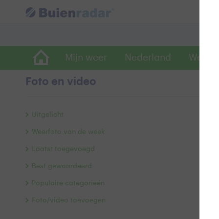
Mijn weer
Nederland
Wereld
Foto en video
V
Uitgelicht
Weerfoto van de week
Laatst toegevoegd
Best gewaardeerd
Populaire categorieën
Foto/video toevoegen