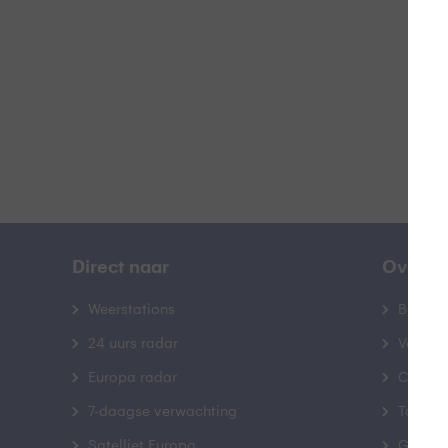
B
Direct naar
Over B
Weerstations
Bedrij
24 uurs radar
Veelge
Europa radar
Contac
7-daagse verwachting
Toegank
Satelliet Europa
Gebrui