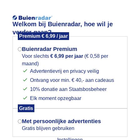
Reisinforma
Lees meer.
Welkom bij Buienradar, hoe wil je
verder gaan?
Premium € 6,99 / jaar
wijd
Foto en video
Weerzine
Buienradar Premium
Zoeken in 
Voor slechts
€ 6,99 per jaar
(€ 0,58 per
maand)
Mogen we je locatie gebruiken voor
riendelijk weer
Advertentievrij en privacy veilig
het weer?
Ontvang voor min. € 40,- aan cadeaus
10% donatie aan Staatsbosbeheer
Elk moment opzegbaar
Indien je hier nog geen akkoord op hebt
Gratis
gegeven, verschijnt er zo een pop-up uit
je browser waarin deze toestemming
Met persoonlijke advertenties
gevraagd wordt.
Gratis blijven gebruiken
Instellingen