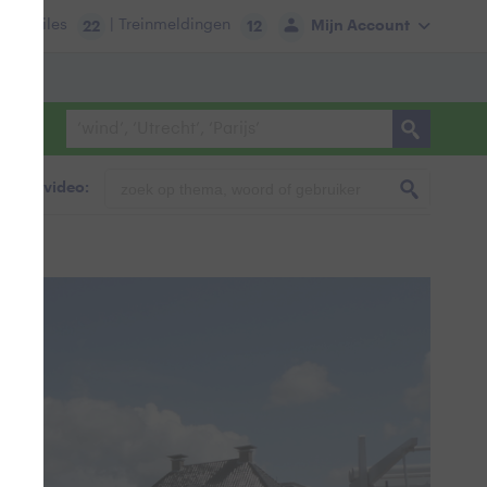
tie:
Files
| Treinmeldingen
Mijn Account
22
12
foto & video: