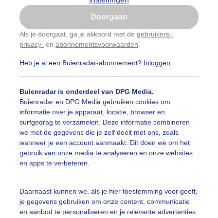
Is goed, toon de popup
Doorgaan
Nu niet, misschien later
Als je doorgaat, ga je akkoord met de
gebruikers-
,
privacy-
en
abonnementsvoorwaarden
.
Gebruik je Safari en wil je niet elke dag deze pop-up
zien?
Heb je al een Buienradar-abonnement?
Inloggen
Klik
hier
om dit aan te passen
Buienradar is onderdeel van DPG Media.
Buienradar en DPG Media gebruiken cookies om
informatie over je apparaat, locatie, browser en
surfgedrag te verzamelen. Deze informatie combineren
we met de gegevens die je zelf deelt met ons, zoals
wanneer je een account aanmaakt. Dit doen we om het
gebruik van onze media te analyseren en onze websites
een buitje na, vriendelijk weer vandaag in Heerenveen Fri
en apps te verbeteren.
r: Albert Thibaudier
Gemaakt: 14-05-2026, 28x bekeken
Daarnaast kunnen we, als je hier toestemming voor geeft,
ente
Zon
Wolken
je gegevens gebruiken om onze content, communicatie
en aanbod te personaliseren en je relevante advertenties