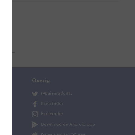
 aub...
Overig
@BuienradarNL
Buienradar
Buienradar
Download de Android app