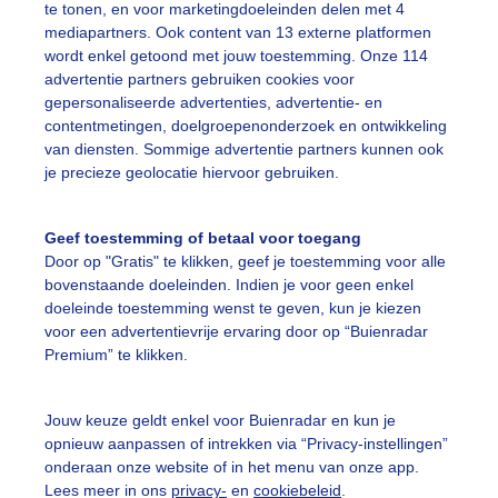
te tonen, en voor marketingdoeleinden delen met 4
mediapartners. Ook content van 13 externe platformen
ekijk slideshow
wordt enkel getoond met jouw toestemming. Onze 114
advertentie partners gebruiken cookies voor
gepersonaliseerde advertenties, advertentie- en
contentmetingen, doelgroepenonderzoek en ontwikkeling
van diensten. Sommige advertentie partners kunnen ook
je precieze geolocatie hiervoor gebruiken.
Een moment geduld
Geef toestemming of betaal voor toegang
Door op "Gratis" te klikken, geef je toestemming voor alle
bovenstaande doeleinden. Indien je voor geen enkel
uienradar
Mijn weer
doeleinde toestemming wenst te geven, kun je kiezen
voor een advertentievrije ervaring door op “Buienradar
fsgegevens
De Bilt
Premium” te klikken.
stelde vragen
Jouw keuze geldt enkel voor Buienradar en kun je
t
opnieuw aanpassen of intrekken via “Privacy-instellingen”
elijkheid
onderaan onze website of in het menu van onze app.
Lees meer in ons
privacy-
en
cookiebeleid
.
kersvoorwaarden