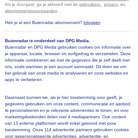
Als je doorgaat, ga je akkoord met de
gebruikers-
,
privacy-
en
Klik
hier
om dit aan te passen
abonnementsvoorwaarden
.
Heb je al een Buienradar-abonnement?
Inloggen
Kleurrijk
Wolken
Buienradar is onderdeel van DPG Media.
Buienradar en DPG Media gebruiken cookies om informatie over
Bekijk slideshow
je apparaat, locatie, browser en surfgedrag te verzamelen. Deze
informatie combineren we met de gegevens die je zelf deelt met
ons, zoals wanneer je een account aanmaakt. Dit doen we om
het gebruik van onze media te analyseren en onze websites en
apps te verbeteren.
Een moment geduld aub...
Daarnaast kunnen we, als je hier toestemming voor geeft, je
gegevens gebruiken om onze content, communicatie en aanbod
te personaliseren en je relevante advertenties te tonen, en voor
marketingdoeleinden delen met 4 mediapartners. Ook content
van 13 externe platformen wordt enkel getoond met jouw
toestemming. Onze 114 advertentie partners gebruiken cookies
voor gepersonaliseerde advertenties, advertentie- en
Over Buienradar