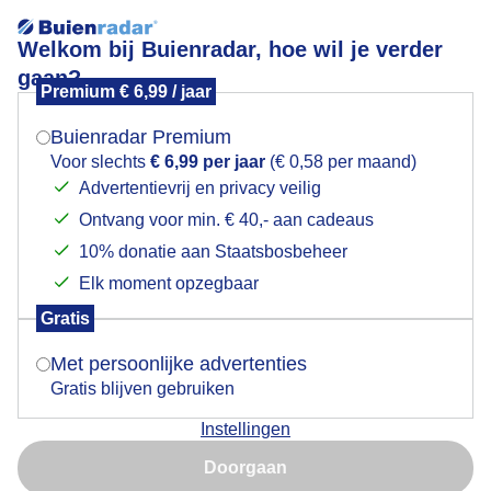
Welkom bij Buienradar, hoe wil je verder
gaan?
Premium € 6,99 / jaar
Mogen we je locatie gebruiken voor het
Prachtige kleuren langs de dijk
weer?
Buienradar Premium
Voor slechts
€ 6,99 per jaar
(€ 0,58 per maand)
Advertentievrij en privacy veilig
Ontvang voor min. € 40,- aan cadeaus
Indien je hier nog geen akkoord op hebt gegeven,
verschijnt er zo een pop-up uit je browser waarin
10% donatie aan Staatsbosbeheer
deze toestemming gevraagd wordt.
Elk moment opzegbaar
Gratis
Is goed, toon de popup
Met persoonlijke advertenties
Gratis blijven gebruiken
Vanmiddag Nog een fijne dag
Instellingen
Nu niet, misschien later
Door: Dilia van Zon
Gemaakt: 14-05-2026, 36x bekeken
Doorgaan
Gebruik je Safari en wil je niet elke dag deze pop-up zien?