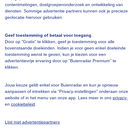
contentmetingen, doelgroepenonderzoek en ontwikkeling van
diensten. Sommige advertentie partners kunnen ook je precieze
Bedrijfsgegevens
geolocatie hiervoor gebruiken.
Veelgestelde vragen
Geef toestemming of betaal voor toegang
Contact
Door op "Gratis" te klikken, geef je toestemming voor alle
Toegankelijkheid
bovenstaande doeleinden. Indien je voor geen enkel doeleinde
toestemming wenst te geven, kun je kiezen voor een
Gebruikersvoorwaarden
advertentievrije ervaring door op “Buienradar Premium” te
klikken.
Adverteren
Buienradar Team
Jouw keuze geldt enkel voor Buienradar en kun je opnieuw
Privacy beleid
aanpassen of intrekken via “Privacy-instellingen” onderaan onze
website of in het menu van onze app. Lees meer in ons
privacy-
Cookie beleid
en
cookiebeleid
.
Privacy instellingen
Gratis weerdata
Lijst met advertentiepartners
@BuienradarNL