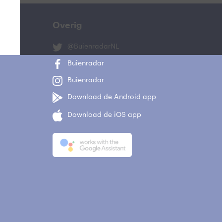
Overig
@BuienradarNL
Buienradar
Buienradar
Download de Android app
Download de iOS app