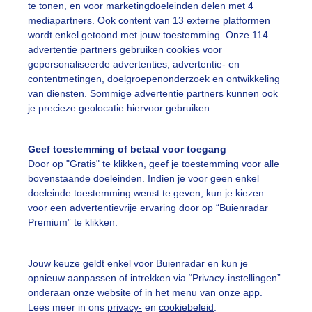
te tonen, en voor marketingdoeleinden delen met 4
mediapartners. Ook content van 13 externe platformen
wordt enkel getoond met jouw toestemming. Onze 114
advertentie partners gebruiken cookies voor
gepersonaliseerde advertenties, advertentie- en
olkt, maar droog, dus tijd voor wandeling. 13:20
contentmetingen, doelgroepenonderzoek en ontwikkeling
van diensten. Sommige advertentie partners kunnen ook
r: Hilde Groenevelt
Gemaakt: 14-05-2026, 17x bekeken
je precieze geolocatie hiervoor gebruiken.
olken
Dieren
Geef toestemming of betaal voor toegang
Door op "Gratis" te klikken, geef je toestemming voor alle
bovenstaande doeleinden. Indien je voor geen enkel
ekijk slideshow
doeleinde toestemming wenst te geven, kun je kiezen
voor een advertentievrije ervaring door op “Buienradar
Premium” te klikken.
Jouw keuze geldt enkel voor Buienradar en kun je
opnieuw aanpassen of intrekken via “Privacy-instellingen”
Een moment geduld
onderaan onze website of in het menu van onze app.
Lees meer in ons
privacy-
en
cookiebeleid
.