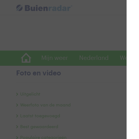
Mijn weer
Nederland
Wereld
Foto en video
D
Uitgelicht
Weerfoto van de maand
Laatst toegevoegd
Best gewaardeerd
Populaire categorieën