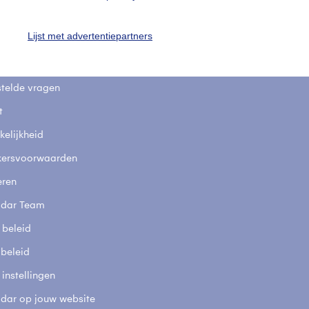
uienradar
Mijn weer
Lijst met advertentiepartners
fsgegevens
De Bilt
stelde vragen
t
elijkheid
kersvoorwaarden
eren
adar Team
 beleid
 beleid
 instellingen
adar op jouw website