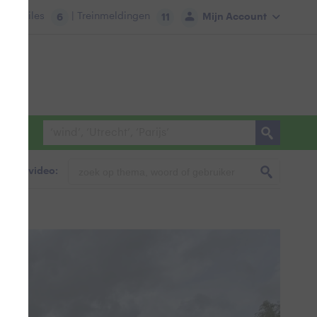
tie:
Files
| Treinmeldingen
Mijn Account
6
11
foto & video: