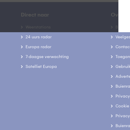
Direct naar
Over B
Weerstations
Bedrij
24 uurs radar
Veelge
Europa radar
Contac
7-daagse verwachting
Toegank
Satelliet Europa
Gebrui
Advert
Buienr
Privacy
Cookie
Privacy
Buienr