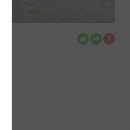
 aub...