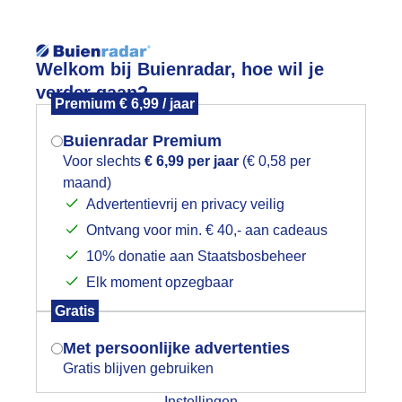
Reisinforma
Welkom bij Buienradar, hoe wil je
verder gaan?
Premium € 6,99 / jaar
Buienradar Premium
Voor slechts
€ 6,99 per jaar
(€ 0,58 per
wijd
Foto en video
Weerzine
maand)
Mogen we je locatie gebruiken voor
Advertentievrij en privacy veilig
het weer?
Zoeken in 
Ontvang voor min. € 40,- aan cadeaus
10% donatie aan Staatsbosbeheer
roog
Elk moment opzegbaar
Indien je hier nog geen akkoord op hebt
Gratis
gegeven, verschijnt er zo een pop-up uit
je browser waarin deze toestemming
Met persoonlijke advertenties
gevraagd wordt.
Gratis blijven gebruiken
Instellingen