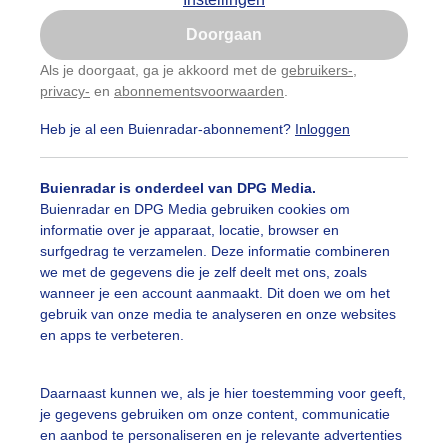
Is goed, toon de popup
Doorgaan
Nu niet, misschien later
Als je doorgaat, ga je akkoord met de
gebruikers-
,
privacy-
en
abonnementsvoorwaarden
.
Gebruik je Safari en wil je niet elke dag deze pop-up
zien?
Heb je al een Buienradar-abonnement?
Inloggen
Klik
hier
om dit aan te passen
Buienradar is onderdeel van DPG Media.
Buienradar en DPG Media gebruiken cookies om
informatie over je apparaat, locatie, browser en
surfgedrag te verzamelen. Deze informatie combineren
we met de gegevens die je zelf deelt met ons, zoals
wanneer je een account aanmaakt. Dit doen we om het
gebruik van onze media te analyseren en onze websites
en apps te verbeteren.
Daarnaast kunnen we, als je hier toestemming voor geeft,
je gegevens gebruiken om onze content, communicatie
en aanbod te personaliseren en je relevante advertenties