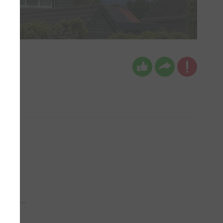
 aub...