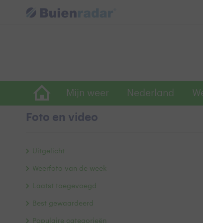
Mijn weer
Nederland
Wereld
Foto en video
W
Uitgelicht
Weerfoto van de week
Laatst toegevoegd
Best gewaardeerd
Populaire categorieën