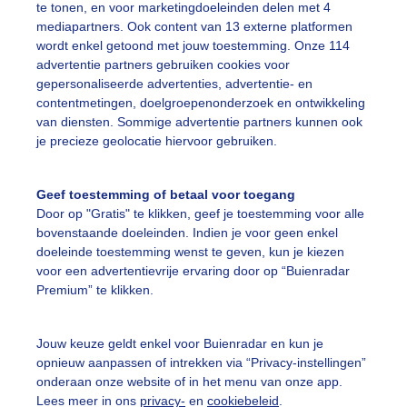
te tonen, en voor marketingdoeleinden delen met 4
mediapartners. Ook content van 13 externe platformen
wordt enkel getoond met jouw toestemming. Onze 114
advertentie partners gebruiken cookies voor
gepersonaliseerde advertenties, advertentie- en
elige luchten
contentmetingen, doelgroepenonderzoek en ontwikkeling
van diensten. Sommige advertentie partners kunnen ook
r: Jessie van Neer
Gemaakt: 14-05-2026, 7x bekeken
je precieze geolocatie hiervoor gebruiken.
egen
Wolken
Hagel
Geef toestemming of betaal voor toegang
Door op "Gratis" te klikken, geef je toestemming voor alle
bovenstaande doeleinden. Indien je voor geen enkel
ekijk slideshow
doeleinde toestemming wenst te geven, kun je kiezen
voor een advertentievrije ervaring door op “Buienradar
Premium” te klikken.
Jouw keuze geldt enkel voor Buienradar en kun je
opnieuw aanpassen of intrekken via “Privacy-instellingen”
Een moment geduld
onderaan onze website of in het menu van onze app.
Lees meer in ons
privacy-
en
cookiebeleid
.