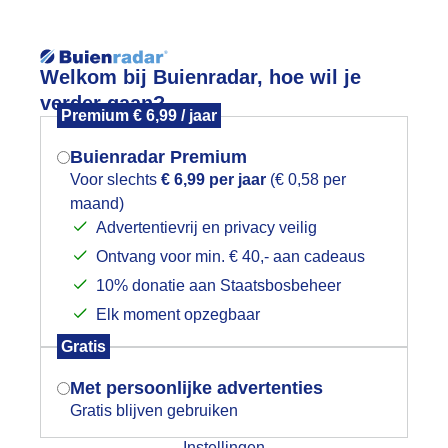
Reisinforma
Welkom bij Buienradar, hoe wil je
verder gaan?
Premium € 6,99 / jaar
Buienradar Premium
Voor slechts
€ 6,99 per jaar
(€ 0,58 per
wijd
Foto en video
Weerzine
maand)
Mogen we je locatie gebruiken voor
Advertentievrij en privacy veilig
het weer?
Zoeken in 
Ontvang voor min. € 40,- aan cadeaus
10% donatie aan Staatsbosbeheer
oelige luchten
Elk moment opzegbaar
Indien je hier nog geen akkoord op hebt
Gratis
gegeven, verschijnt er zo een pop-up uit
je browser waarin deze toestemming
Met persoonlijke advertenties
gevraagd wordt.
Gratis blijven gebruiken
Instellingen