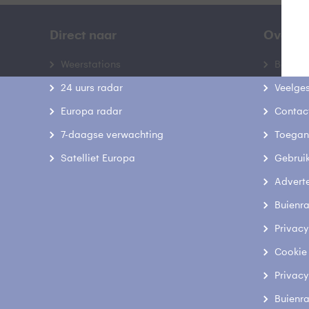
Direct naar
Over B
Weerstations
Bedrij
24 uurs radar
Veelge
Europa radar
Contac
7-daagse verwachting
Toegank
Satelliet Europa
Gebrui
Advert
Buienr
Privacy
Cookie
Privacy
Buienr