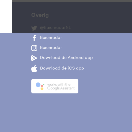
Overig
@BuienradarNL
Buienradar
Buienradar
Download de Android app
Download de iOS app