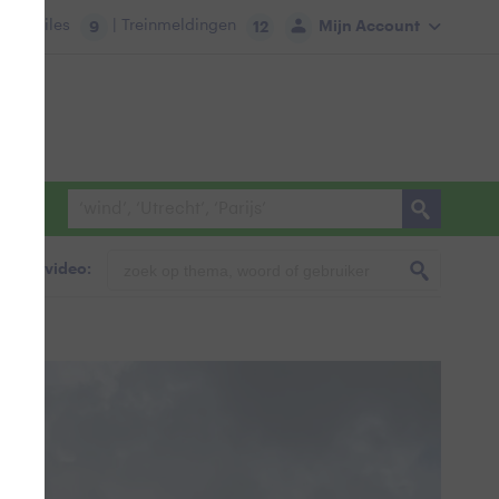
tie:
Files
| Treinmeldingen
Mijn Account
9
12
foto & video: