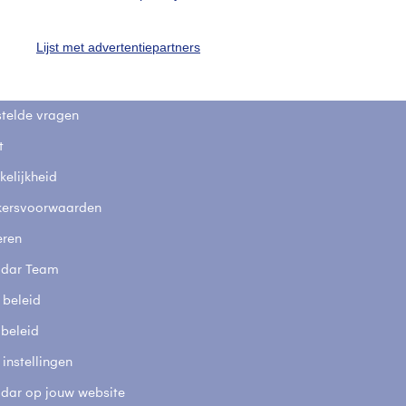
uienradar
Mijn weer
Lijst met advertentiepartners
fsgegevens
De Bilt
stelde vragen
t
elijkheid
kersvoorwaarden
eren
adar Team
 beleid
 beleid
 instellingen
adar op jouw website