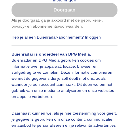
Is goed, toon de popup
Doorgaan
Nu niet, misschien later
Als je doorgaat, ga je akkoord met de
gebruikers-
,
privacy-
en
abonnementsvoorwaarden
.
Gebruik je Safari en wil je niet elke dag deze pop-up
zien?
Heb je al een Buienradar-abonnement?
Inloggen
Klik
hier
om dit aan te passen
Buienradar is onderdeel van DPG Media.
Buienradar en DPG Media gebruiken cookies om
informatie over je apparaat, locatie, browser en
surfgedrag te verzamelen. Deze informatie combineren
we met de gegevens die je zelf deelt met ons, zoals
wanneer je een account aanmaakt. Dit doen we om het
gebruik van onze media te analyseren en onze websites
en apps te verbeteren.
Daarnaast kunnen we, als je hier toestemming voor geeft,
je gegevens gebruiken om onze content, communicatie
en aanbod te personaliseren en je relevante advertenties