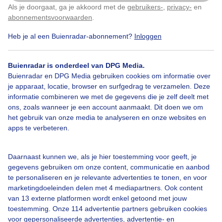
Als je doorgaat, ga je akkoord met de
gebruikers-
,
privacy-
en
Klik
hier
om dit aan te passen
abonnementsvoorwaarden
.
Bekijk slideshow
Heb je al een Buienradar-abonnement?
Inloggen
Buienradar is onderdeel van DPG Media.
Buienradar en DPG Media gebruiken cookies om informatie over
je apparaat, locatie, browser en surfgedrag te verzamelen. Deze
informatie combineren we met de gegevens die je zelf deelt met
Een moment geduld aub...
ons, zoals wanneer je een account aanmaakt. Dit doen we om
het gebruik van onze media te analyseren en onze websites en
apps te verbeteren.
Daarnaast kunnen we, als je hier toestemming voor geeft, je
gegevens gebruiken om onze content, communicatie en aanbod
Over Buienradar
te personaliseren en je relevante advertenties te tonen, en voor
marketingdoeleinden delen met 4 mediapartners. Ook content
van 13 externe platformen wordt enkel getoond met jouw
Bedrijfsgegevens
toestemming. Onze 114 advertentie partners gebruiken cookies
voor gepersonaliseerde advertenties, advertentie- en
Veelgestelde vragen