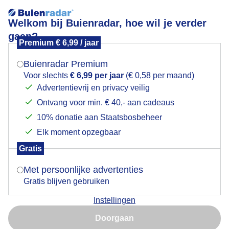
Welkom bij Buienradar, hoe wil je verder
gaan?
Premium € 6,99 / jaar
Mogen we je locatie gebruiken voor het
mooie wolkenluchten
weer?
Buienradar Premium
Voor slechts
€ 6,99 per jaar
(€ 0,58 per maand)
Advertentievrij en privacy veilig
Ontvang voor min. € 40,- aan cadeaus
Indien je hier nog geen akkoord op hebt gegeven,
verschijnt er zo een pop-up uit je browser waarin
10% donatie aan Staatsbosbeheer
deze toestemming gevraagd wordt.
Elk moment opzegbaar
Gratis
Is goed, toon de popup
Met persoonlijke advertenties
Gratis blijven gebruiken
Door: ben Saanen
Gemaakt: 13-05-2026, 42x bekeken
Instellingen
Nu niet, misschien later
Doorgaan
Gebruik je Safari en wil je niet elke dag deze pop-up zien?