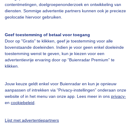
contentmetingen, doelgroepenonderzoek en ontwikkeling van
Contact
diensten. Sommige advertentie partners kunnen ook je precieze
geolocatie hiervoor gebruiken.
Toegankelijkheid
Gebruikersvoorwaarden
Geef toestemming of betaal voor toegang
Adverteren
Door op "Gratis" te klikken, geef je toestemming voor alle
bovenstaande doeleinden. Indien je voor geen enkel doeleinde
Buienradar Team
toestemming wenst te geven, kun je kiezen voor een
advertentievrije ervaring door op “Buienradar Premium” te
Privacy beleid
klikken.
Cookie beleid
Privacy instellingen
Jouw keuze geldt enkel voor Buienradar en kun je opnieuw
aanpassen of intrekken via “Privacy-instellingen” onderaan onze
Gratis weerdata
website of in het menu van onze app. Lees meer in ons
privacy-
en
cookiebeleid
.
@BuienradarNL
Buienradar
Lijst met advertentiepartners
Buienradar