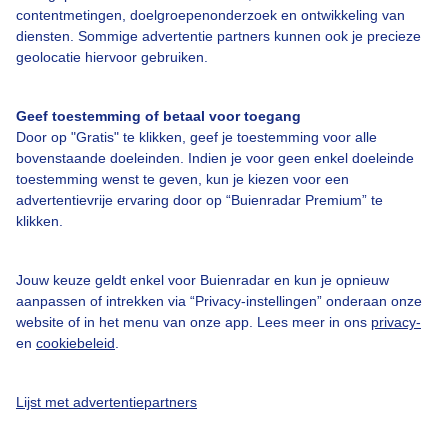
contentmetingen, doelgroepenonderzoek en ontwikkeling van
diensten. Sommige advertentie partners kunnen ook je precieze
Bedrijfsgegevens
geolocatie hiervoor gebruiken.
Veelgestelde vragen
Geef toestemming of betaal voor toegang
Contact
Door op "Gratis" te klikken, geef je toestemming voor alle
Toegankelijkheid
bovenstaande doeleinden. Indien je voor geen enkel doeleinde
toestemming wenst te geven, kun je kiezen voor een
Gebruikersvoorwaarden
advertentievrije ervaring door op “Buienradar Premium” te
klikken.
Adverteren
Buienradar Team
Jouw keuze geldt enkel voor Buienradar en kun je opnieuw
Privacy beleid
aanpassen of intrekken via “Privacy-instellingen” onderaan onze
website of in het menu van onze app. Lees meer in ons
privacy-
Cookie beleid
en
cookiebeleid
.
Privacy instellingen
Gratis weerdata
Lijst met advertentiepartners
@BuienradarNL