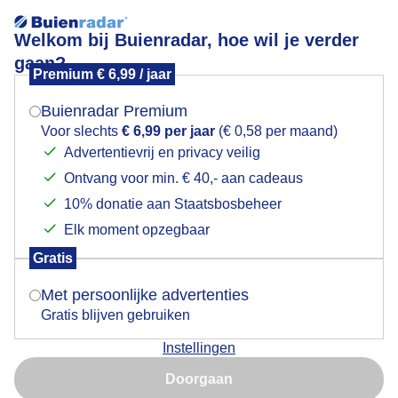
Welkom bij Buienradar, hoe wil je verder
gaan?
Premium € 6,99 / jaar
Mogen we je locatie gebruiken voor het
Wolken met een beetje blauwe lucht vanmorgen
weer?
Buienradar Premium
Voor slechts
€ 6,99 per jaar
(€ 0,58 per maand)
Advertentievrij en privacy veilig
Ontvang voor min. € 40,- aan cadeaus
Indien je hier nog geen akkoord op hebt gegeven,
verschijnt er zo een pop-up uit je browser waarin
10% donatie aan Staatsbosbeheer
deze toestemming gevraagd wordt.
Elk moment opzegbaar
Gratis
Is goed, toon de popup
Met persoonlijke advertenties
Gratis blijven gebruiken
Vanmorgen in Velserbroek
Instellingen
Nu niet, misschien later
Door: Yvonne Raphael
Gemaakt: 14-05-2026, 35x bekeken
Doorgaan
Gebruik je Safari en wil je niet elke dag deze pop-up zien?