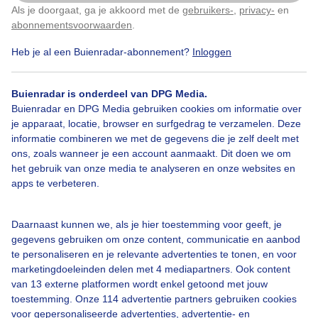
Als je doorgaat, ga je akkoord met de
gebruikers-
,
privacy-
en
Klik
hier
om dit aan te passen
abonnementsvoorwaarden
.
Heb je al een Buienradar-abonnement?
Inloggen
Beetjeblauw
#natuur
Wolken
Buienradar is onderdeel van DPG Media.
Buienradar en DPG Media gebruiken cookies om informatie over
Bekijk slideshow
je apparaat, locatie, browser en surfgedrag te verzamelen. Deze
informatie combineren we met de gegevens die je zelf deelt met
ons, zoals wanneer je een account aanmaakt. Dit doen we om
het gebruik van onze media te analyseren en onze websites en
apps te verbeteren.
Een moment geduld aub...
Daarnaast kunnen we, als je hier toestemming voor geeft, je
gegevens gebruiken om onze content, communicatie en aanbod
te personaliseren en je relevante advertenties te tonen, en voor
marketingdoeleinden delen met 4 mediapartners. Ook content
van 13 externe platformen wordt enkel getoond met jouw
toestemming. Onze 114 advertentie partners gebruiken cookies
voor gepersonaliseerde advertenties, advertentie- en
Over Buienradar