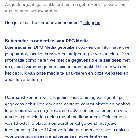
Als je doorgaat, ga je akkoord met de
gebruikers-
,
privacy-
en
Door: Mark Klos
Gemaakt: 14-05-2026, 211x bekeken
Klik
hier
om dit aan te passen
abonnementsvoorwaarden
.
Heb je al een Buienradar-abonnement?
Inloggen
Hert
Lente
Dieren
Buienradar is onderdeel van DPG Media.
Buienradar en DPG Media gebruiken cookies om informatie over
je apparaat, locatie, browser en surfgedrag te verzamelen. Deze
informatie combineren we met de gegevens die je zelf deelt met
Bekijk slideshow
ons, zoals wanneer je een account aanmaakt. Dit doen we om
het gebruik van onze media te analyseren en onze websites en
apps te verbeteren.
Daarnaast kunnen we, als je hier toestemming voor geeft, je
Een moment geduld aub...
gegevens gebruiken om onze content, communicatie en aanbod
te personaliseren en je relevante advertenties te tonen, en voor
marketingdoeleinden delen met 4 mediapartners. Ook content
van 13 externe platformen wordt enkel getoond met jouw
toestemming. Onze 114 advertentie partners gebruiken cookies
voor gepersonaliseerde advertenties, advertentie- en