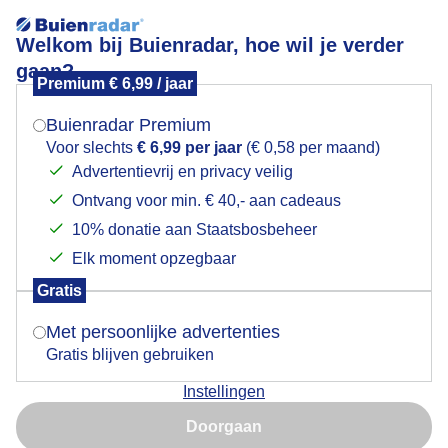
Welkom bij Buienradar, hoe wil je verder
gaan?
Premium € 6,99 / jaar
Mogen we je locatie gebruiken voor het
Hert te water
weer?
Buienradar Premium
Voor slechts
€ 6,99 per jaar
(€ 0,58 per maand)
Advertentievrij en privacy veilig
Ontvang voor min. € 40,- aan cadeaus
Indien je hier nog geen akkoord op hebt gegeven,
verschijnt er zo een pop-up uit je browser waarin
10% donatie aan Staatsbosbeheer
deze toestemming gevraagd wordt.
Elk moment opzegbaar
Gratis
Is goed, toon de popup
Met persoonlijke advertenties
Gratis blijven gebruiken
Ik hoorde een plons vanmorgen. Ik dacht dat is een
Instellingen
beste vis. Blijkt het een hert te zijn. Wou alleen naar de
Nu niet, misschien later
overkant. Liet later alweer vrolijk in het rond
Doorgaan
Gebruik je Safari en wil je niet elke dag deze pop-up zien?