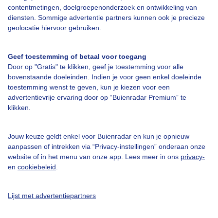
contentmetingen, doelgroepenonderzoek en ontwikkeling van
Over Buienradar
diensten. Sommige advertentie partners kunnen ook je precieze
geolocatie hiervoor gebruiken.
Bedrijfsgegevens
Geef toestemming of betaal voor toegang
Veelgestelde vragen
Door op "Gratis" te klikken, geef je toestemming voor alle
bovenstaande doeleinden. Indien je voor geen enkel doeleinde
Contact
toestemming wenst te geven, kun je kiezen voor een
Toegankelijkheid
advertentievrije ervaring door op “Buienradar Premium” te
klikken.
Gebruikersvoorwaarden
Adverteren
Jouw keuze geldt enkel voor Buienradar en kun je opnieuw
Buienradar Team
aanpassen of intrekken via “Privacy-instellingen” onderaan onze
website of in het menu van onze app. Lees meer in ons
privacy-
Privacy beleid
en
cookiebeleid
.
Cookie beleid
Privacy instellingen
Lijst met advertentiepartners
Gratis weerdata