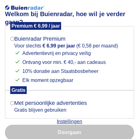
Welkom bij Buienradar, hoe wil je verder
gaan?
Premium € 6,99 / jaar
Mogen we je locatie gebruiken voor het
Lees meer.
weer?
Buienradar Premium
Een oranje hart in de wolken
Voor slechts
€ 6,99 per jaar
(€ 0,58 per maand)
Advertentievrij en privacy veilig
Ontvang voor min. € 40,- aan cadeaus
Indien je hier nog geen akkoord op hebt gegeven,
verschijnt er zo een pop-up uit je browser waarin
10% donatie aan Staatsbosbeheer
deze toestemming gevraagd wordt.
Elk moment opzegbaar
Gratis
Is goed, toon de popup
Met persoonlijke advertenties
Gratis blijven gebruiken
Instellingen
Nu niet, misschien later
Geen idee hoe dit licht ontstaat maar het is heel mooi
Doorgaan
en indrukwekkend. Verder heeeel dreigende
Gebruik je Safari en wil je niet elke dag deze pop-up zien?