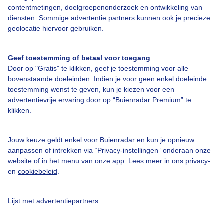
contentmetingen, doelgroepenonderzoek en ontwikkeling van
diensten. Sommige advertentie partners kunnen ook je precieze
geolocatie hiervoor gebruiken.
Over Buienradar
Geef toestemming of betaal voor toegang
Door op "Gratis" te klikken, geef je toestemming voor alle
bovenstaande doeleinden. Indien je voor geen enkel doeleinde
Bedrijfsgegevens
toestemming wenst te geven, kun je kiezen voor een
Veelgestelde vragen
advertentievrije ervaring door op “Buienradar Premium” te
klikken.
Contact
Toegankelijkheid
Jouw keuze geldt enkel voor Buienradar en kun je opnieuw
Gebruikersvoorwaarden
aanpassen of intrekken via “Privacy-instellingen” onderaan onze
website of in het menu van onze app. Lees meer in ons
privacy-
Adverteren
en
cookiebeleid
.
Buienradar Team
Privacy beleid
Lijst met advertentiepartners
Cookie beleid