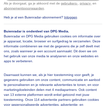
wolkenlucht, die later erg mee bleek te vallen. Naar
Als je doorgaat, ga je akkoord met de
gebruikers-
,
privacy-
en
Klik
hier
om dit aan te passen
het Oosten gefotografeerd v.u. Leiden-Merenwijk
abonnementsvoorwaarden
.
Heb je al een Buienradar-abonnement?
Inloggen
Door: Monique Bormans
Gemaakt: 13-05-2026, 95x bekeken
Buienradar is onderdeel van DPG Media.
Buienradar en DPG Media gebruiken cookies om informatie over
je apparaat, locatie, browser en surfgedrag te verzamelen. Deze
Zonlichtindewolken
Oranje
Wolken
informatie combineren we met de gegevens die je zelf deelt met
ons, zoals wanneer je een account aanmaakt. Dit doen we om
het gebruik van onze media te analyseren en onze websites en
apps te verbeteren.
Bekijk slideshow
Daarnaast kunnen we, als je hier toestemming voor geeft, je
gegevens gebruiken om onze content, communicatie en aanbod
te personaliseren en je relevante advertenties te tonen, en voor
marketingdoeleinden delen met 4 mediapartners. Ook content
Een moment geduld aub...
van 13 externe platformen wordt enkel getoond met jouw
toestemming. Onze 114 advertentie partners gebruiken cookies
voor gepersonaliseerde advertenties, advertentie- en