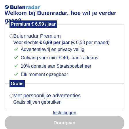
Welkom bij Buienradar, hoe wil je verder
gaan?
Premium € 6,99 / jaar
Mogen we je locatie gebruiken voor het
Om.17.00 uur weer droig en plassen in de berm
weer?
Buienradar Premium
Voor slechts
€ 6,99 per jaar
(€ 0,58 per maand)
Advertentievrij en privacy veilig
Ontvang voor min. € 40,- aan cadeaus
Indien je hier nog geen akkoord op hebt gegeven,
verschijnt er zo een pop-up uit je browser waarin
10% donatie aan Staatsbosbeheer
deze toestemming gevraagd wordt.
Elk moment opzegbaar
Gratis
Is goed, toon de popup
Met persoonlijke advertenties
Gratis blijven gebruiken
Bewolkt maar droog om 17.00 uur
Instellingen
Nu niet, misschien later
Door: Astrid Wiessner Hoog
Gemaakt: 13-05-2026, 41x bekeken
Doorgaan
Gebruik je Safari en wil je niet elke dag deze pop-up zien?