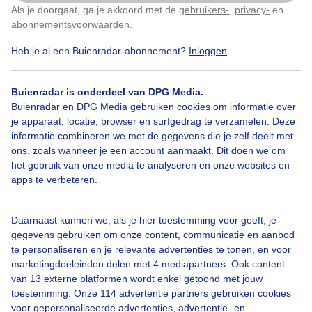
Als je doorgaat, ga je akkoord met de
gebruikers-
,
privacy-
en
Klik
hier
om dit aan te passen
abonnementsvoorwaarden
.
Heb je al een Buienradar-abonnement?
Inloggen
Achtergebleven
Regenplas
Wolken
Buienradar is onderdeel van DPG Media.
Buienradar en DPG Media gebruiken cookies om informatie over
Bekijk slideshow
je apparaat, locatie, browser en surfgedrag te verzamelen. Deze
informatie combineren we met de gegevens die je zelf deelt met
ons, zoals wanneer je een account aanmaakt. Dit doen we om
het gebruik van onze media te analyseren en onze websites en
apps te verbeteren.
Een moment geduld aub...
Daarnaast kunnen we, als je hier toestemming voor geeft, je
gegevens gebruiken om onze content, communicatie en aanbod
te personaliseren en je relevante advertenties te tonen, en voor
marketingdoeleinden delen met 4 mediapartners. Ook content
van 13 externe platformen wordt enkel getoond met jouw
toestemming. Onze 114 advertentie partners gebruiken cookies
voor gepersonaliseerde advertenties, advertentie- en
Over Buienradar