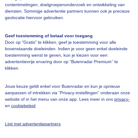
contentmetingen, doelgroepenonderzoek en ontwikkeling van
diensten. Sommige advertentie partners kunnen ook je precieze
Bedrijfsgegevens
geolocatie hiervoor gebruiken.
Veelgestelde vragen
Geef toestemming of betaal voor toegang
Contact
Door op "Gratis" te klikken, geef je toestemming voor alle
Toegankelijkheid
bovenstaande doeleinden. Indien je voor geen enkel doeleinde
toestemming wenst te geven, kun je kiezen voor een
Gebruikersvoorwaarden
advertentievrije ervaring door op “Buienradar Premium” te
klikken.
Adverteren
Buienradar Team
Jouw keuze geldt enkel voor Buienradar en kun je opnieuw
Privacy beleid
aanpassen of intrekken via “Privacy-instellingen” onderaan onze
website of in het menu van onze app. Lees meer in ons
privacy-
Cookie beleid
en
cookiebeleid
.
Privacy instellingen
Gratis weerdata
Lijst met advertentiepartners
@BuienradarNL