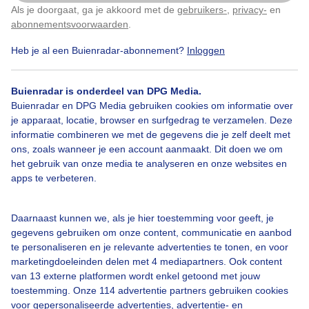
Als je doorgaat, ga je akkoord met de
gebruikers-
,
privacy-
en
Klik
hier
om dit aan te passen
abonnementsvoorwaarden
.
Heb je al een Buienradar-abonnement?
Inloggen
Genietenopbankje
Tussendebuiendoor
Buienradar is onderdeel van DPG Media.
Buienradar en DPG Media gebruiken cookies om informatie over
je apparaat, locatie, browser en surfgedrag te verzamelen. Deze
Bekijk slideshow
informatie combineren we met de gegevens die je zelf deelt met
ons, zoals wanneer je een account aanmaakt. Dit doen we om
het gebruik van onze media te analyseren en onze websites en
apps te verbeteren.
Een moment geduld aub...
Daarnaast kunnen we, als je hier toestemming voor geeft, je
gegevens gebruiken om onze content, communicatie en aanbod
te personaliseren en je relevante advertenties te tonen, en voor
marketingdoeleinden delen met 4 mediapartners. Ook content
van 13 externe platformen wordt enkel getoond met jouw
toestemming. Onze 114 advertentie partners gebruiken cookies
voor gepersonaliseerde advertenties, advertentie- en