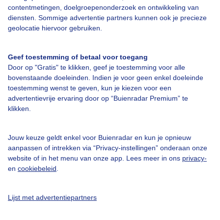
Over Buienradar
contentmetingen, doelgroepenonderzoek en ontwikkeling van
diensten. Sommige advertentie partners kunnen ook je precieze
geolocatie hiervoor gebruiken.
Bedrijfsgegevens
Veelgestelde vragen
Geef toestemming of betaal voor toegang
Door op "Gratis" te klikken, geef je toestemming voor alle
Contact
bovenstaande doeleinden. Indien je voor geen enkel doeleinde
Toegankelijkheid
toestemming wenst te geven, kun je kiezen voor een
advertentievrije ervaring door op “Buienradar Premium” te
Gebruikersvoorwaarden
klikken.
Adverteren
Buienradar Team
Jouw keuze geldt enkel voor Buienradar en kun je opnieuw
aanpassen of intrekken via “Privacy-instellingen” onderaan onze
Privacy beleid
website of in het menu van onze app. Lees meer in ons
privacy-
en
cookiebeleid
.
Cookie beleid
Privacy instellingen
Lijst met advertentiepartners
Gratis weerdata