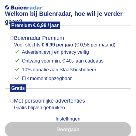
Welkom bij Buienradar, hoe wil je verder
gaan?
Premium € 6,99 / jaar
Mogen we je locatie gebruiken voor het
Tussen de buien genieten op een bankje
weer?
Buienradar Premium
Voor slechts
€ 6,99 per jaar
(€ 0,58 per maand)
Advertentievrij en privacy veilig
Ontvang voor min. € 40,- aan cadeaus
Indien je hier nog geen akkoord op hebt gegeven,
verschijnt er zo een pop-up uit je browser waarin
10% donatie aan Staatsbosbeheer
deze toestemming gevraagd wordt.
Elk moment opzegbaar
Gratis
Is goed, toon de popup
Met persoonlijke advertenties
Gratis blijven gebruiken
Tussen de buien door, opklaringen, droge momenten,
Instellingen
wolken en zon
Nu niet, misschien later
Doorgaan
Door: ria brasser
Gemaakt: 13-05-2026, 19x bekeken
Gebruik je Safari en wil je niet elke dag deze pop-up zien?