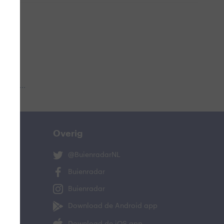
 aub...
Overig
@BuienradarNL
Buienradar
Buienradar
Download de Android app
Download de iOS app