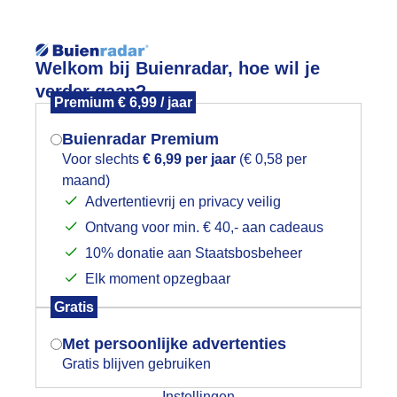
Reisinforma
Lees meer.
Welkom bij Buienradar, hoe wil je
verder gaan?
Premium € 6,99 / jaar
wijd
Foto en video
Weerzine
Buienradar Premium
Zoeken in 
Voor slechts
€ 6,99 per jaar
(€ 0,58 per
maand)
Mogen we je locatie gebruiken voor
pklaringen, wolken en zon
Advertentievrij en privacy veilig
het weer?
Ontvang voor min. € 40,- aan cadeaus
10% donatie aan Staatsbosbeheer
Elk moment opzegbaar
Indien je hier nog geen akkoord op hebt
Gratis
gegeven, verschijnt er zo een pop-up uit
je browser waarin deze toestemming
Met persoonlijke advertenties
gevraagd wordt.
Gratis blijven gebruiken
Instellingen