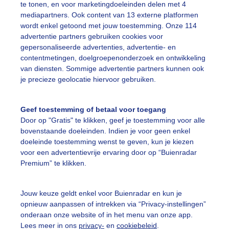
te tonen, en voor marketingdoeleinden delen met 4
mediapartners. Ook content van 13 externe platformen
ekijk slideshow
wordt enkel getoond met jouw toestemming. Onze 114
advertentie partners gebruiken cookies voor
gepersonaliseerde advertenties, advertentie- en
contentmetingen, doelgroepenonderzoek en ontwikkeling
van diensten. Sommige advertentie partners kunnen ook
je precieze geolocatie hiervoor gebruiken.
Een moment geduld
Geef toestemming of betaal voor toegang
Door op "Gratis" te klikken, geef je toestemming voor alle
bovenstaande doeleinden. Indien je voor geen enkel
uienradar
Mijn weer
doeleinde toestemming wenst te geven, kun je kiezen
voor een advertentievrije ervaring door op “Buienradar
fsgegevens
De Bilt
Premium” te klikken.
stelde vragen
Jouw keuze geldt enkel voor Buienradar en kun je
t
opnieuw aanpassen of intrekken via “Privacy-instellingen”
elijkheid
onderaan onze website of in het menu van onze app.
Lees meer in ons
privacy-
en
cookiebeleid
.
kersvoorwaarden