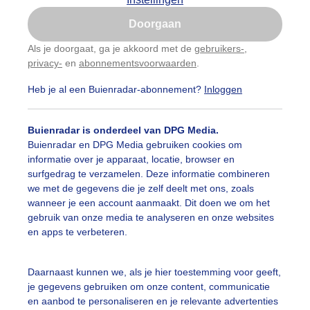
Is goed, toon de popup
Doorgaan
Nu niet, misschien later
Als je doorgaat, ga je akkoord met de
gebruikers-
,
privacy-
en
abonnementsvoorwaarden
.
Gebruik je Safari en wil je niet elke dag deze pop-up
zien?
Heb je al een Buienradar-abonnement?
Inloggen
Klik
hier
om dit aan te passen
Buienradar is onderdeel van DPG Media.
Buienradar en DPG Media gebruiken cookies om
informatie over je apparaat, locatie, browser en
surfgedrag te verzamelen. Deze informatie combineren
we met de gegevens die je zelf deelt met ons, zoals
wanneer je een account aanmaakt. Dit doen we om het
gebruik van onze media te analyseren en onze websites
ssen de buien door, opklaringen, droge momenten, wolken
en apps te verbeteren.
r: ria brasser
Gemaakt: 13-05-2026, 17x bekeken
Daarnaast kunnen we, als je hier toestemming voor geeft,
roogtussendebuiendoor
Wolkenenzon
Opklaringen
je gegevens gebruiken om onze content, communicatie
en aanbod te personaliseren en je relevante advertenties