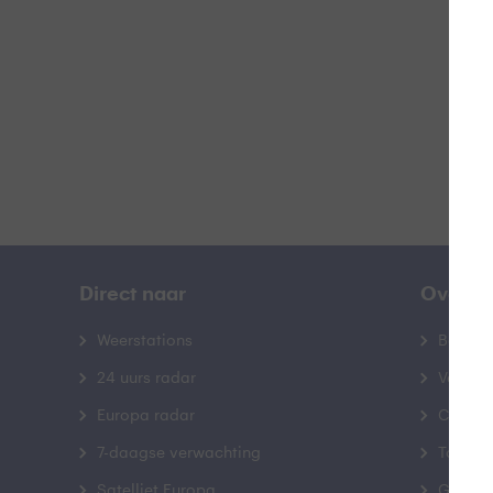
B
Direct naar
Over B
Weerstations
Bedrij
24 uurs radar
Veelge
Europa radar
Contac
7-daagse verwachting
Toegank
Satelliet Europa
Gebrui