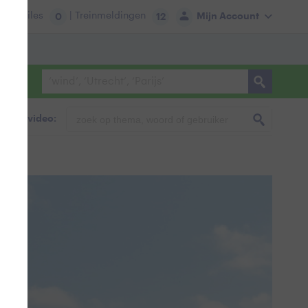
tie:
Files
| Treinmeldingen
Mijn Account
0
12
foto & video: